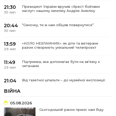
21:30
Президент України вручив «Хрест бойових
заслуг» нашому земляку Андрію Амеліну
30 лип
20:44
“Синочку, ти ж нам обіцяв повернутися”
30 лип
13:59
«КОЛО НЕЗЛАМНИХ»: як діти та ветерани
разом створюють унікальний телепроєкт
29 лип
11:49
Підтримка, яка допомагає бути на зв’язку з
читачами
29 лип
21:04
Від газетної шпальти – до музейної експозиції:
історії Героїв Барвінківщини стали частиною
27 лип
літопису війни
ВІЙНА
17:18
У Барвінківській громаді вшанували людей
05.08.2026
найгуманнішої професії
27 лип
Сьогоднішній ранок приніс нам біду