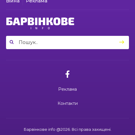
Війна
Реклама
21:00
У Гусарівському старостинському окрузі
оновлено амбулаторію сімейної медицини
23 чер
03.07.2026
03:49
Сергій Козаков і Валерій Павленко: різні долі,
Вони віддали життя за Україну: 3
один вибір — захищати Україну
23 чер
липня вшановуємо пам’ять Миколи
Сохи та Олександра Ковальова
04:27
Дмитро ГОРБЕНКО: календар його життя
зупинився на цифрі 24
21 чер
02.07.2026
10:00
Ювілейний рік — нові можливості: 22 педагоги
Поки звучить материнська молитва,
Барвінківського ліцею №1 пройшли фахове
живе пам’ять
18 чер
навчання
Реклама
19:37
Safe Steps: від партнерства до відновлення
та інновацій у сфері протимінної діяльності
16 чер
27.06.2026
Контакти
27 червня Миколі Кравченку мало б
виповнитися 29. Пам’ятаємо Героя
19:24
Ініціатива, що змінює простір і життя
16 чер
Барвінкове info @2026. Всі права захищені.