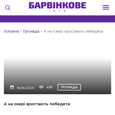
Головна
Громада
А на озері зростають лебедята
на
и
льство
496
ГРОМАДА
16.06.2020
я
А на озері зростають лебедята