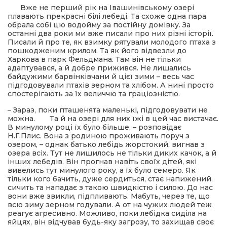
Вже не перший рік на Івашинівському озері
плавають прекрасні білі лебеді. Та схоже одна пара
ма
обрала собі цю водойму за постійну домівку. За
останні два роки ми вже писали про них різні історії.
Писали й про те, як взимку рятували молодого птаха з
пошкодженим крилом. Та як його відвезли до
кти
Харкова в парк Фельдмана. Там він не тільки
адаптувався, а й добре прижився. Не лишались
байдужими барвінківчани й цієї зими – весь час
ма
підгодовували птахів зерном та хлібом. А нині просто
спостерігають за їх величчю та граціозністю.
ти
– Зараз, поки пташенята маленькі, підгодовувати не
можна.
Та й на озері для них їжі в цей час вистачає.
В минулому році їх було більше, – розповідає
Н.Г.Плис. Вона з родиною проживають поруч з
озером, – однак батько лебідь жорстокий, вигнав з
озера всіх. Тут не лишилось не тільки диких качок, а й
інших лебедів. Він прогнав навіть своїх дітей, які
вивелись тут минулого року, а їх було семеро. Як
тільки кого бачить, дуже сердиться, стає напижений,
сичить та нападає з такою швидкістю і силою. До нас
вони вже звикли, підпливають. Мабуть, через те, що
всю зиму зерном годували. А от на чужих людей теж
реагує агресивно. Можливо, поки лебідка сиділа на
яйцях, він відчував будь-яку загрозу, то захищав своє