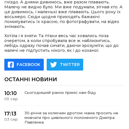
гніздо. А днями дивимось, вже разом плавають.
Малечу не видно було. Ми вже подумали, зігнав хто. А
це дивимось, і маленькі вже плавають. Цього року їх
восьмеро. Сюди щодня приходять бажаючі
помилуватись їх красою, по фотографувати, на відео
знімають.
Хотіла і я зняти. Та птахи весь час ховались поза
очеретом, а коли спробувала все ж наблизитись,
лебідь одразу почав сичати, даючи зрозуміти, що до
малечі не підпустить нікого, як і до коханої.
FACEBOOK
TWITTER
ОСТАННІ НОВИНИ
10:10
Сьогоднішній ранок приніс нам біду
05 сер
17:13
30-річчя за колючим дротом: мама просить не
мовчати про цивільного полоненого Дмитра
03 сер
Павленка