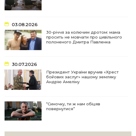
16:29
Медики Барвінківської громади
вдосконалюють професійні навички
22 лип
03.08.2026
15:09
У Пригожому з дітьми та їх батьками
працювали фахівці благодійного фонду
22 лип
30-річчя за колючим дротом: мама
просить не мовчати про цивільного
полоненого Дмитра Павленка
07:17
“Мені й досі сниться син”: чотири роки світлої
пам`яті Олександра Шинкаря
21 лип
30.07.2026
11:06
За дві доби — серія ворожих ударів по
Президент України вручив «Хрест
Барвінківській громаді
20 лип
бойових заслуг» нашому земляку
Андрію Амеліну
14:38
У Барвінковому сталася пожежа у житловій
квартирі: постраждалих немає
17 лип
“Синочку, ти ж нам обіцяв
повернутися”
13:52
Посмертні нагороди Героям: у Барвінковому
вшанували полеглих Захисників України
10 лип
05:05
Яскраві миттєвості літа для сільської малечі: у
29.07.2026