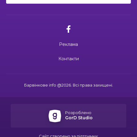
ма
кти
Реклама
ма
Контакти
ти
Барвінкове info @2026. Всі права захищені.
Розроблено
GorD Studio
Сайт створено за підтримки: