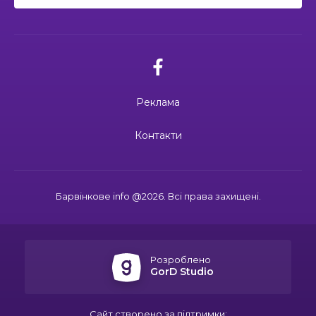
ма
кти
Реклама
ма
Контакти
ти
Барвінкове info @2026. Всі права захищені.
Розроблено
GorD Studio
Сайт створено за підтримки: