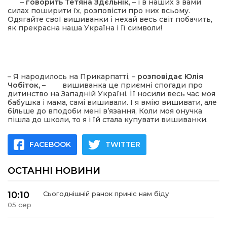
–
говорить Тетяна Здєльнік
, – і в наших з вами
силах поширити їх, розповісти про них всьому.
Одягайте свої вишиванки і нехай весь світ побачить,
як прекрасна наша Україна і її символи!
– Я народилось на Прикарпатті, –
розповідає Юлія
Чобіток,
–
вишиванка це приємні спогади про
дитинство на Западній Україні. Її носили весь час моя
бабушка і мама, самі вишивали. І я вмію вишивати, але
більше до вподоби мені в’язання, Коли моя онучка
пішла до школи, то я і їй стала купувати вишиванки.
FACEBOOK
TWITTER
ОСТАННІ НОВИНИ
10:10
Сьогоднішній ранок приніс нам біду
05 сер