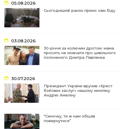
17:18
У Барвінківській громаді вшанували людей
05.08.2026
найгуманнішої професії
27 лип
Сьогоднішній ранок приніс нам біду
16:29
Медики Барвінківської громади
вдосконалюють професійні навички
22 лип
03.08.2026
15:09
У Пригожому з дітьми та їх батьками
працювали фахівці благодійного фонду
22 лип
30-річчя за колючим дротом: мама
просить не мовчати про цивільного
полоненого Дмитра Павленка
07:17
“Мені й досі сниться син”: чотири роки світлої
пам`яті Олександра Шинкаря
21 лип
30.07.2026
11:06
За дві доби — серія ворожих ударів по
Президент України вручив «Хрест
Барвінківській громаді
20 лип
бойових заслуг» нашому земляку
Андрію Амеліну
14:38
У Барвінковому сталася пожежа у житловій
квартирі: постраждалих немає
17 лип
“Синочку, ти ж нам обіцяв
повернутися”
13:52
Посмертні нагороди Героям: у Барвінковому
вшанували полеглих Захисників України