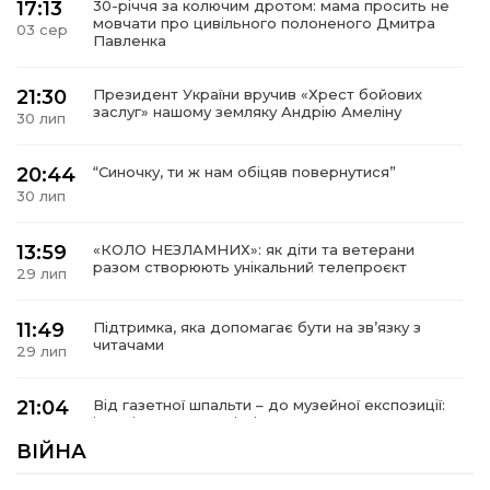
17:13
30-річчя за колючим дротом: мама просить не
мовчати про цивільного полоненого Дмитра
03 сер
Павленка
21:30
Президент України вручив «Хрест бойових
заслуг» нашому земляку Андрію Амеліну
30 лип
20:44
“Синочку, ти ж нам обіцяв повернутися”
30 лип
13:59
«КОЛО НЕЗЛАМНИХ»: як діти та ветерани
разом створюють унікальний телепроєкт
29 лип
11:49
Підтримка, яка допомагає бути на зв’язку з
читачами
29 лип
21:04
Від газетної шпальти – до музейної експозиції:
історії Героїв Барвінківщини стали частиною
27 лип
літопису війни
ВІЙНА