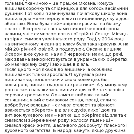
голками, тканиною – це працює Оксана. Комусь
вишиває сорочку та спідницю, а для когось весільний
рушник. І от коли я закінчувала початкову школу вона
вишила для мене першу в житті вишиванку, яку я досі
зберігаю. Вона була неймовірно красива: на білому
полотні бісером та паєтками вишиті червоні грона
калини, які є символом вогняної трійці: Сонце, Місяць
та зірки, символ українського роду. Тоді, у 2004 році,
на випускному, я єдина з класу була така красуня. А на
мій 20-річний ювілей, в подарунок, Оксана вишила
бісером вже сукню, на якій червоніли маки. До речі,
мак здавна використовується в українських оберегах,
бо має чарівну силу і захищає від зла.
Після цього моя любов до вишивки, а особливо
вишиванок тільки зростала. Я купувала різні
вишиванки, поповнюючи свою колекцію: білі,
кольорові, вишиті гладдю та хрестиком. А у минулому
році я сама наважилась вишити для себе та чоловіка
сорочки хрестиком. Орнамент вибрала такий:
соняшник, який є символом сонця, праці, сили та
добробуту; волошки – символ сталості та вірності,
вважається оберегом від злих духів, лихої долі та
витівок лукавого; мак – квітка, що оберігає від зла та є
символом збереження роду; колосся пшениці –
символ краси життя, щасливого добробуту, тілесного і
духовного багатства. В народі кажуть, якщо дружина