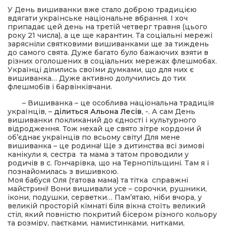
У День вишиванки вже стало доброю традицією
вдягати українське національне вбрання. І хоч
ма
припадає цей день на третій четверг травня (цього
року 21 числа), а це ще карантин. Та соціальні мережі
зарясніли святковими вишиванками ще за тиждень
кти
до самого свята. Дуже багато було бажаючих взяти в
різних оголошених в соціальних мережах флешмобах.
Українці ділились своїми думками, що для них є
ма
вишиванка… Дуже активно долучились до тих
флешмобів і барвінківчани.
– Вишиванка – це особлива національна традиція
ти
українців, –
ділиться Альона Лесів
, -. А сам День
вишиванки покликаний до єдності і культурного
відродження. Тож нехай це свято зітре кордони й
об’єднає українців по всьому світу! Для мене
вишиванка – це родина! Ще з дитинства всі зимові
канікули я, сестра та мама з татом проводили у
родичів в с. Гончарівка, що на Тернопільщині. Там я і
познайомилась з вишивкою.
Моя бабуся Оля (татова мама) та тітка справжні
майстрині! Вони вишивали усе – сорочки, рушники,
ікони, подушки, серветки… Пам’ятаю, ніби вчора, у
великій просторій кімнаті біля вікна стоїть великий
стіл,
який повністю покритий бісером різного кольору
та розміру, паєтками, намистинками, нитками,