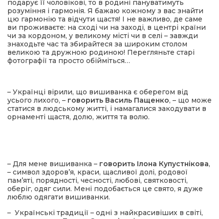
подарує її чоловікові, то в родині пануватимуть
розуміння і гармонія. Я бажаю кожному з вас знайти
цю гармонію та відчути щастя! І не важливо, де саме
ви проживаєте: на сході чи на заході, в центрі країни
чи за кордоном, у великому місті чи в селі – завжди
знаходьте час та збирайтеся за широким столом
великою та дружною родиною! Перегляньте старі
фотографії та просто обійміться…
– Українці вірили, що вишиванка є оберегом від
усього лихого, –
говорить Василь Пащенко
, – що може
статися в людському житті, і намагалися закодувати в
орнаменті щастя, долю, життя та волю.
– Для мене вишиванка –
говорить Ілона Купустнікова
,
– символ здоров’я, краси, щасливої долі, родової
пам’яті, порядності, чесності, любові, святковості,
оберіг, одяг сили. Мені подобається це свято, я дуже
люблю одягати вишиванки.
– Українські традиції – одні з найкрасивіших в світі,