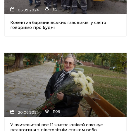
1151
06.09.2024
Колектив барвінківських газовиків: у свято
говоримо про будні
1109
20.06.2024
У вчительстві все її життя: ювілей святкує
педагогиня з півстолітнім стажем робо...