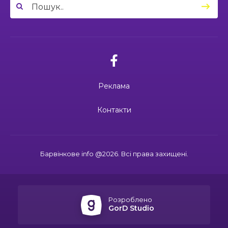
Сохи та Олександра Ковальова
04:27
Дмитро ГОРБЕНКО: календар його життя
зупинився на цифрі 24
21 чер
02.07.2026
10:00
Ювілейний рік — нові можливості: 22 педагоги
Поки звучить материнська молитва,
Барвінківського ліцею №1 пройшли фахове
живе пам’ять
18 чер
навчання
Реклама
19:37
Safe Steps: від партнерства до відновлення
та інновацій у сфері протимінної діяльності
16 чер
27.06.2026
Контакти
27 червня Миколі Кравченку мало б
виповнитися 29. Пам’ятаємо Героя
19:24
Ініціатива, що змінює простір і життя
16 чер
Барвінкове info @2026. Всі права захищені.
15:33
Воїн із молитвою в серці: пам’яті Олександра
21.06.2026
КУШНІРА
15 чер
Дмитро ГОРБЕНКО: календар його
життя зупинився на цифрі 24
Розроблено
12:24
Спільними зусиллями заради дітей: у
GorD Studio
Барвінковому створили сучасний творчий
13 чер
простір