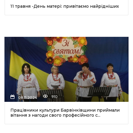
11 травня -День матері: привітаємо найрідніших
ма
кти
ма
ти
910
08.11.2024
Працівники культури Барвінківщини приймали
вітання з нагоди свого професійного с...