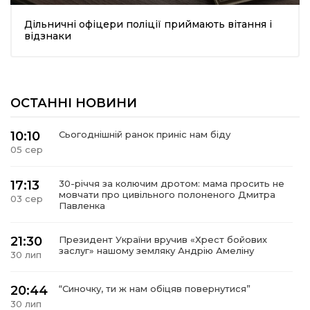
Дільничні офіцери поліції приймають вітання і
відзнаки
ОСТАННІ НОВИНИ
10:10
Сьогоднішній ранок приніс нам біду
05 сер
17:13
30-річчя за колючим дротом: мама просить не
мовчати про цивільного полоненого Дмитра
03 сер
Павленка
21:30
Президент України вручив «Хрест бойових
заслуг» нашому земляку Андрію Амеліну
30 лип
20:44
“Синочку, ти ж нам обіцяв повернутися”
30 лип