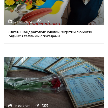
897
24.08.2023
Євген Шандраголов: ювілей, зігрітий любовʼю
рідних і теплими спогадами
1255
16.06.2023