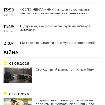
13:59
«КОЛО НЕЗЛАМНИХ»: як діти та ветерани
разом створюють унікальний телепроєкт
29 лип
11:49
Підтримка, яка допомагає бути на зв’язку з
читачами
29 лип
21:04
Від газетної шпальти – до музейної експозиції:
історії Героїв Барвінківщини стали частиною
27 лип
літопису війни
ВІЙНА
17:18
У Барвінківській громаді вшанували людей
05.08.2026
найгуманнішої професії
27 лип
Сьогоднішній ранок приніс нам біду
16:29
Медики Барвінківської громади
вдосконалюють професійні навички
22 лип
03.08.2026
15:09
У Пригожому з дітьми та їх батьками
працювали фахівці благодійного фонду
22 лип
30-річчя за колючим дротом: мама
просить не мовчати про цивільного