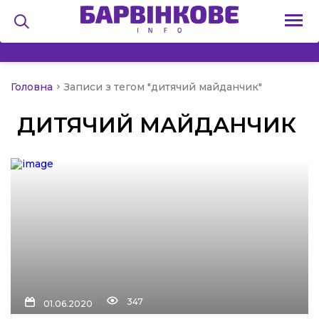
Головна
Записи з тегом "дитячий майданчик"
на
ДИТЯЧИЙ МАЙДАНЧИК
и
льство
я
347
01.06.2020