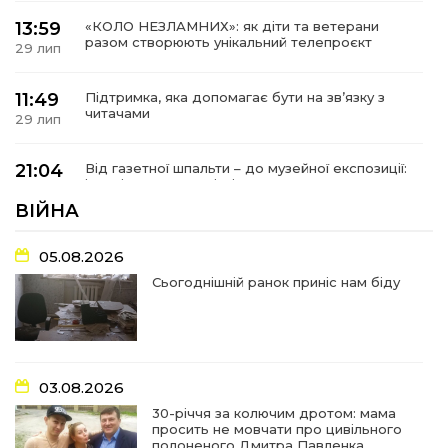
13:59
«КОЛО НЕЗЛАМНИХ»: як діти та ветерани
разом створюють унікальний телепроєкт
29 лип
11:49
Підтримка, яка допомагає бути на зв’язку з
читачами
29 лип
21:04
Від газетної шпальти – до музейної експозиції:
історії Героїв Барвінківщини стали частиною
27 лип
літопису війни
ВІЙНА
17:18
У Барвінківській громаді вшанували людей
05.08.2026
найгуманнішої професії
27 лип
Сьогоднішній ранок приніс нам біду
16:29
Медики Барвінківської громади
вдосконалюють професійні навички
22 лип
03.08.2026
15:09
У Пригожому з дітьми та їх батьками
працювали фахівці благодійного фонду
22 лип
30-річчя за колючим дротом: мама
просить не мовчати про цивільного
полоненого Дмитра Павленка