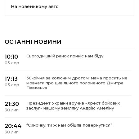
На новенькому авто
ма
кти
ОСТАННІ НОВИНИ
ма
10:10
Сьогоднішній ранок приніс нам біду
05 сер
ти
17:13
30-річчя за колючим дротом: мама просить не
мовчати про цивільного полоненого Дмитра
03 сер
Павленка
21:30
Президент України вручив «Хрест бойових
заслуг» нашому земляку Андрію Амеліну
30 лип
20:44
“Синочку, ти ж нам обіцяв повернутися”
30 лип