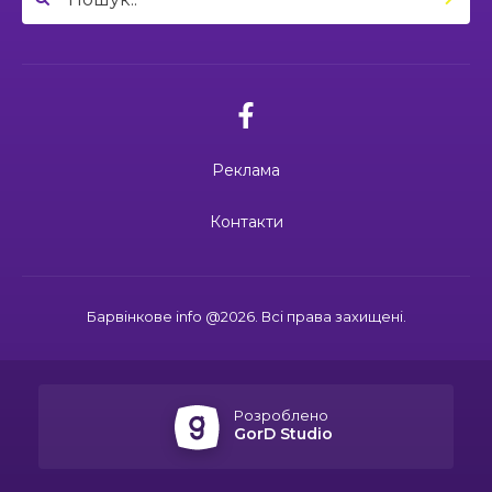
04:27
Дмитро ГОРБЕНКО: календар його життя
зупинився на цифрі 24
21 чер
02.07.2026
10:00
Ювілейний рік — нові можливості: 22 педагоги
Поки звучить материнська молитва,
Барвінківського ліцею №1 пройшли фахове
живе пам’ять
18 чер
навчання
Реклама
19:37
Safe Steps: від партнерства до відновлення
та інновацій у сфері протимінної діяльності
16 чер
27.06.2026
Контакти
27 червня Миколі Кравченку мало б
виповнитися 29. Пам’ятаємо Героя
19:24
Ініціатива, що змінює простір і життя
16 чер
Барвінкове info @2026. Всі права захищені.
15:33
Воїн із молитвою в серці: пам’яті Олександра
21.06.2026
КУШНІРА
15 чер
Дмитро ГОРБЕНКО: календар його
життя зупинився на цифрі 24
Розроблено
12:24
Спільними зусиллями заради дітей: у
GorD Studio
Барвінковому створили сучасний творчий
13 чер
простір