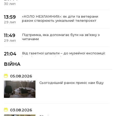
30 лип
13:59
«КОЛО НЕЗЛАМНИХ»: як діти та ветерани
разом створюють унікальний телепроєкт
29 лип
11:49
Підтримка, яка допомагає бути на зв’язку з
читачами
29 лип
21:04
Від газетної шпальти – до музейної експозиції:
історії Героїв Барвінківщини стали частиною
27 лип
літопису війни
ВІЙНА
17:18
У Барвінківській громаді вшанували людей
05.08.2026
найгуманнішої професії
27 лип
Сьогоднішній ранок приніс нам біду
16:29
Медики Барвінківської громади
вдосконалюють професійні навички
22 лип
03.08.2026
15:09
У Пригожому з дітьми та їх батьками
працювали фахівці благодійного фонду