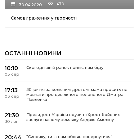
470
30.04.2020
ма
Самовираження у творчості
кти
ма
ОСТАННІ НОВИНИ
ти
10:10
Сьогоднішній ранок приніс нам біду
05 сер
17:13
30-річчя за колючим дротом: мама просить не
мовчати про цивільного полоненого Дмитра
03 сер
Павленка
21:30
Президент України вручив «Хрест бойових
заслуг» нашому земляку Андрію Амеліну
30 лип
20:44
“Синочку, ти ж нам обіцяв повернутися”