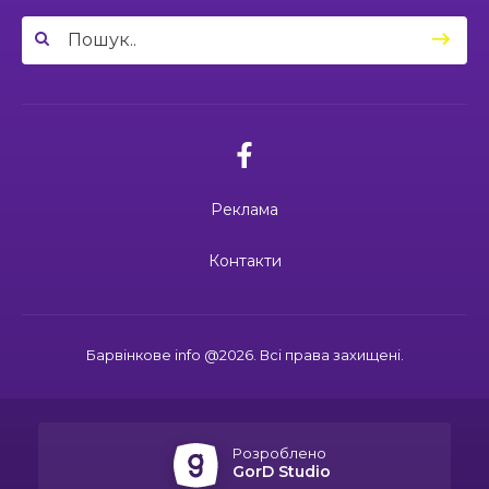
23 чер
липня вшановуємо пам’ять Миколи
Сохи та Олександра Ковальова
04:27
Дмитро ГОРБЕНКО: календар його життя
зупинився на цифрі 24
21 чер
02.07.2026
10:00
Ювілейний рік — нові можливості: 22 педагоги
Поки звучить материнська молитва,
Барвінківського ліцею №1 пройшли фахове
живе пам’ять
18 чер
навчання
Реклама
19:37
Safe Steps: від партнерства до відновлення
та інновацій у сфері протимінної діяльності
16 чер
27.06.2026
Контакти
27 червня Миколі Кравченку мало б
виповнитися 29. Пам’ятаємо Героя
19:24
Ініціатива, що змінює простір і життя
16 чер
Барвінкове info @2026. Всі права захищені.
15:33
Воїн із молитвою в серці: пам’яті Олександра
21.06.2026
КУШНІРА
15 чер
Дмитро ГОРБЕНКО: календар його
життя зупинився на цифрі 24
Розроблено
12:24
Спільними зусиллями заради дітей: у
GorD Studio
Барвінковому створили сучасний творчий
13 чер