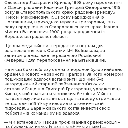
Олександр Лазарович Крилов, 1896 року народження
з Одеси, рядовий Касьянов Григорій Федорович, 1915
року із Ставропольського краю, рядовий Гризодуб
Тихон Максимович, 1901 року народження із
Полтавщини, Приходько Герасим Григорович, 1907
року народження із Ставропольського краю, Іванов
Микита Васильович, 1900 року народження із
Ворошиловградської області.
Ще два медальйони передані експертам для
встановлення імен. Останки І.М. Бобильова, за
запитом рідних, вже передані до Російської
Федерації для перепоховання на Батьківщині.
На місці бою поблизу однієї із воронок було знайдено
орден бойового Червоного Прапора. За його номером
пошуковцям вдалося встановити, що ним був
нагороджений старший лейтенант зв’язку 755
артполку Гащенко Григорій Григорович, уродженець
Києва, який вважається зниклим безвісти. У його
наградному листі значиться, що нагороду отримав за
те, що двічі в1941-му виводив із оточення свій
підрозділ. З Барвінківського котла вивести своїх
побратимів командиру не вдалося.
—Ми встановили і місце проживання орденоносця –
це буквально поруч із нашим офісом у Києві,—