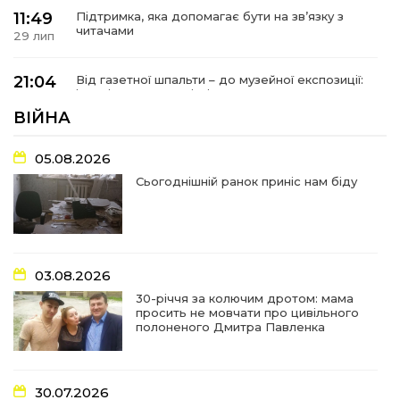
11:49
Підтримка, яка допомагає бути на зв’язку з
читачами
29 лип
21:04
Від газетної шпальти – до музейної експозиції:
історії Героїв Барвінківщини стали частиною
27 лип
літопису війни
ВІЙНА
17:18
У Барвінківській громаді вшанували людей
05.08.2026
найгуманнішої професії
27 лип
Сьогоднішній ранок приніс нам біду
16:29
Медики Барвінківської громади
вдосконалюють професійні навички
22 лип
03.08.2026
15:09
У Пригожому з дітьми та їх батьками
працювали фахівці благодійного фонду
22 лип
30-річчя за колючим дротом: мама
просить не мовчати про цивільного
полоненого Дмитра Павленка
07:17
“Мені й досі сниться син”: чотири роки світлої
пам`яті Олександра Шинкаря
21 лип
30.07.2026