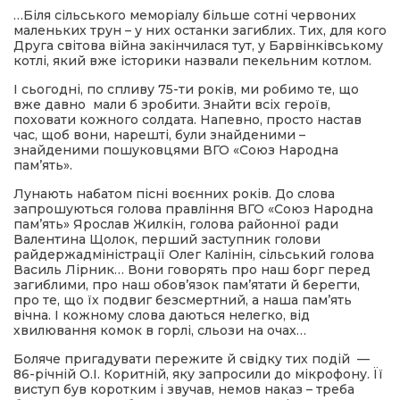
…Біля сільського меморіалу більше сотні червоних
маленьких трун – у них останки загиблих. Тих, для кого
Друга світова війна закінчилася тут, у Барвінківському
котлі, який вже історики назвали пекельним котлом.
І сьогодні, по спливу 75-ти років, ми робимо те, що
вже давно мали б зробити. Знайти всіх героїв,
поховати кожного солдата. Напевно, просто настав
час, щоб вони, нарешті, були знайденими –
знайденими пошуковцями ВГО «Союз Народна
пам’ять».
Лунають набатом пісні воєнних років. До слова
запрошуються голова правління ВГО «Союз Народна
пам’ять» Ярослав Жилкін, голова районної ради
Валентина Щолок, перший заступник голови
райдержадміністрації Олег Калінін, сільський голова
Василь Лірник… Вони говорять про наш борг перед
загиблими, про наш обов’язок пам’ятати й берегти,
про те, що їх подвиг безсмертний, а наша пам’ять
вічна. І кожному слова даються нелегко, від
хвилювання комок в горлі, сльози на очах…
Боляче пригадувати пережите й свідку тих подій —
86-річній О.І. Коритній, яку запросили до мікрофону. Її
виступ був коротким і звучав, немов наказ – треба