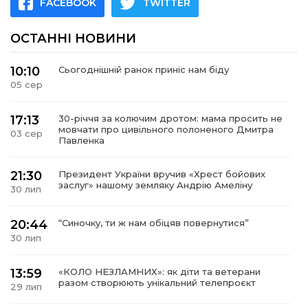
FACEBOOK
TWITTER
ОСТАННІ НОВИНИ
10:10
Сьогоднішній ранок приніс нам біду
05 сер
17:13
30-річчя за колючим дротом: мама просить не
мовчати про цивільного полоненого Дмитра
03 сер
Павленка
21:30
Президент України вручив «Хрест бойових
заслуг» нашому земляку Андрію Амеліну
30 лип
20:44
“Синочку, ти ж нам обіцяв повернутися”
30 лип
13:59
«КОЛО НЕЗЛАМНИХ»: як діти та ветерани
разом створюють унікальний телепроєкт
29 лип