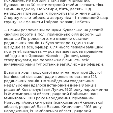
поховання, не могили, а так звані «прикопи».
Буквально на 30 сантиметровій глибині лежать тіла.
Один на одному. По чотири, п’ять, десять. Під
наглядом гітлерівців їх прикопували жінки й діти.
Спершу клали зброю, а зверху тіла – і невеликий шар
грунту. Так фашисти і зброю ховали, і вбитих…
—Тільки розпочавши пошуки, буквально на десятій
хвилині роботи в полі, прямісінько біля дороги, що
веде до Петровського, ми виявили останки
радянських воїнів. Їх було четверо. Один з них,
швидше за все, офіцер, біля нього лежали залишки
портупеї, планшета, — розповідає голова правління
об`єднання Ярослав Жилкін. – До речі, можу
стверджувати, що переважна більшість всіх
виявлених нами тут останків загиблих – це офіцери.
Всього в ході пошукової вахти на території Другої
Іванівської сільської ради виявлено останки 123
радянських воїнів. По знайденим солдатським
медальйонам вдалося встановити імена 8 бійців:
рядовий Ковальчук Іван Лукич, 1921 року народження
із Житомирської області, рядовий Бобильов Іван
Микитович, 1918 року народження, призваний
Новосергійовським райвійськкоматом Чкаловської
області, рядовий Баєв Василь Кирилович, 1915 року
народження, із Тамбовської області, рядовий