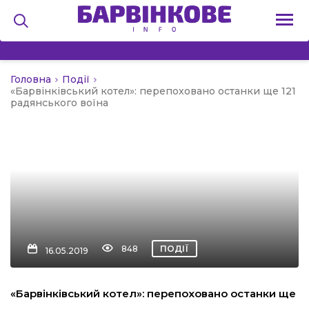
Головна
Події
на
«Барвінківський котел»: перепоховано останки ще 121
радянського воїна
и
льство
848
ПОДІЇ
16.05.2019
я
«Барвінківський котел»: перепоховано останки ще