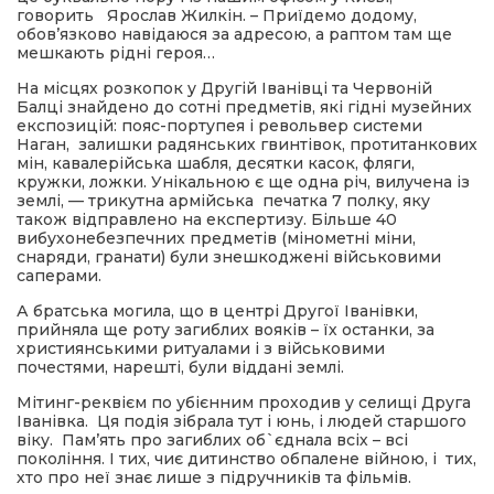
говорить Ярослав Жилкін. – Приїдемо додому,
обов’язково навідаюся за адресою, а раптом там ще
мешкають рідні героя…
На місцях розкопок у Другій Іванівці та Червоній
Балці знайдено до сотні предметів, які гідні музейних
експозицій: пояс-портупея і револьвер системи
Наган, залишки радянських гвинтівок, протитанкових
мін, кавалерійська шабля, десятки касок, фляги,
кружки, ложки. Унікальною є ще одна річ, вилучена із
землі, — трикутна армійська печатка 7 полку, яку
також відправлено на експертизу. Більше 40
вибухонебезпечних предметів (мінометні міни,
снаряди, гранати) були знешкоджені військовими
саперами.
А братська могила, що в центрі Другої Іванівки,
прийняла ще роту загиблих вояків – їх останки, за
християнськими ритуалами і з військовими
почестями, нарешті, були віддані землі.
Мітинг-реквієм по убієнним проходив у селищі Друга
Іванівка. Ця подія зібрала тут і юнь, і людей старшого
віку. Пам’ять про загиблих об`єднала всіх – всі
покоління. І тих, чиє дитинство обпалене війною, і тих,
хто про неї знає лише з підручників та фільмів.