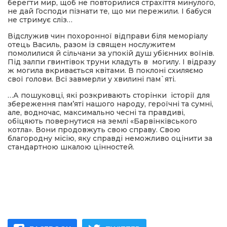
берегти мир, щоб не повторилися страхіття минулого,
не дай Господи пізнати те, що ми пережили. І бабуся
не стримує сліз…
Відслужив чин похоронної відправи біля меморіалу
отець Василь, разом із священ нослужитем
помолилися й сільчани за упокій душ убієнних воїнів.
Під залпи гвинтівок труни кладуть в могилу. І відразу
ж могила вкривається квітами. В поклоні схиляємо
свої голови. Всі завмерли у хвилині пам`яті.
…А пошуковці, які розкривають сторінки історії для
збереження пам’яті нашого народу, героїчні та сумні,
але, водночас, максимально чесні та правдиві,
обіцяють повернутися на землі «Барвінківського
котла». Вони продовжуть свою справу. Свою
благородну місію, яку справді неможливо оцінити за
стандартною шкалою цінностей.