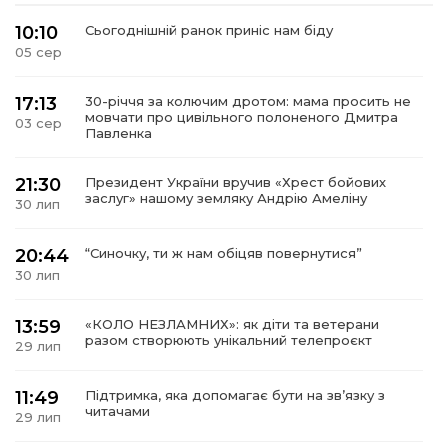
10:10
Сьогоднішній ранок приніс нам біду
05 сер
17:13
30-річчя за колючим дротом: мама просить не
мовчати про цивільного полоненого Дмитра
03 сер
Павленка
21:30
Президент України вручив «Хрест бойових
заслуг» нашому земляку Андрію Амеліну
30 лип
20:44
“Синочку, ти ж нам обіцяв повернутися”
30 лип
13:59
«КОЛО НЕЗЛАМНИХ»: як діти та ветерани
разом створюють унікальний телепроєкт
29 лип
11:49
Підтримка, яка допомагає бути на зв’язку з
читачами
29 лип