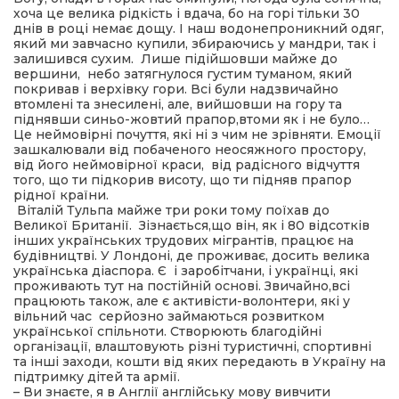
хоча це велика рідкість і вдача, бо на горі тільки 30
днів в році немає дощу. І наш водонепроникний одяг,
який ми завчасно купили, збираючись у мандри, так і
залишився сухим. Лише підійшовши майже до
вершини, небо затягнулося густим туманом, який
покривав і верхівку гори. Всі були надзвичайно
втомлені та знесилені, але, вийшовши на гору та
піднявши синьо-жовтий прапор,втоми як і не було…
Це неймовірні почуття, які ні з чим не зрівняти. Емоції
зашкалювали від побаченого неосяжного простору,
від його неймовірної краси, від радісного відчуття
того, що ти підкорив висоту, що ти підняв прапор
рідної країни.
Віталій Тульпа майже три роки тому поїхав до
Великої Британії. Зізнається,що він, як і 80 відсотків
інших українських трудових мігрантів, працює на
будівництві. У Лондоні, де проживає, досить велика
українська діаспора. Є і заробітчани, і українці, які
проживають тут на постійній основі. Звичайно,всі
працюють також, але є активісти-волонтери, які у
вільний час серйозно займаються розвитком
української спільноти. Створюють благодійні
організації, влаштовують різні туристичні, спортивні
та інші заходи, кошти від яких передають в Україну на
підтримку дітей та армії.
– Ви знаєте, я в Англії англійську мову вивчити