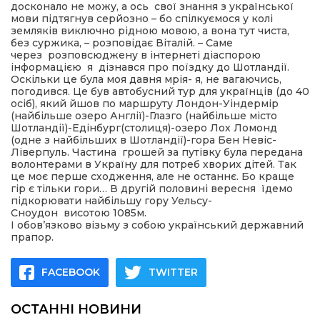
досконало не можу, а ось свої знання з української
мови підтягнув серйозно – бо спілкуємося у колі
земляків виключно рідною мовою, а вона тут чиста,
без суржика, – розповідає Віталій. – Саме
через розповсюджену в інтернеті діаспорою
інформацією я дізнався про поїздку до Шотландії.
Оскільки це була моя давня мрія- я, не вагаючись,
погодився. Це був автобусний тур для українців (до 40
осіб), який йшов по маршруту Лондон-Уіндермір
(найбільше озеро Англії)-Глазго (найбільше місто
Шотландії)-Едінбург(столиця)-озеро Лох Ломонд
(одне з найбільших в Шотландії)-гора Бен Невіс-
Ліверпуль. Частина грошей за путівку була передана
волонтерами в Україну для потреб хворих дітей. Так
це моє перше сходження, але не останнє. Бо краще
гір є тільки гори… В другій половині вересня їдемо
підкорювати найбільшу гору Уельсу-
Сноудон висотою 1085м.
І обов’язково візьму з собою український державний
прапор.
FACEBOOK
TWITTER
ОСТАННІ НОВИНИ