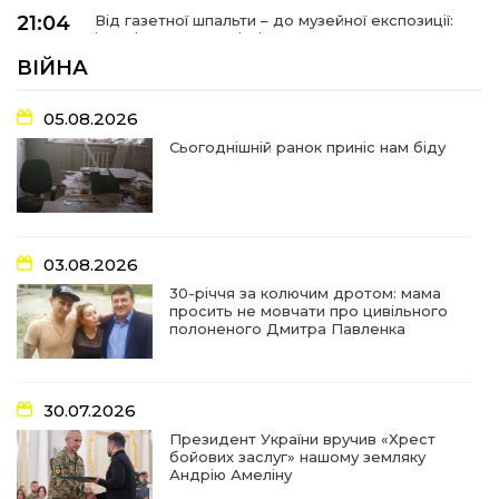
21:04
Від газетної шпальти – до музейної експозиції:
історії Героїв Барвінківщини стали частиною
27 лип
літопису війни
ВІЙНА
17:18
У Барвінківській громаді вшанували людей
05.08.2026
найгуманнішої професії
27 лип
Сьогоднішній ранок приніс нам біду
16:29
Медики Барвінківської громади
вдосконалюють професійні навички
22 лип
03.08.2026
15:09
У Пригожому з дітьми та їх батьками
працювали фахівці благодійного фонду
22 лип
30-річчя за колючим дротом: мама
просить не мовчати про цивільного
полоненого Дмитра Павленка
07:17
“Мені й досі сниться син”: чотири роки світлої
пам`яті Олександра Шинкаря
21 лип
30.07.2026
11:06
За дві доби — серія ворожих ударів по
Президент України вручив «Хрест
Барвінківській громаді
20 лип
бойових заслуг» нашому земляку
Андрію Амеліну