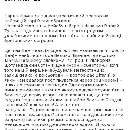
ма
Барвінківчанин підняв український прапор на
найвищій горі Великобританії
На своїй сторінці у фейсбуці барвінківчанин Віталій
кти
Тульпа поділився світлиною – з розгорнутим
українським прапором він стоїть на найвищій точці
британських островів.
ма
Це я на Бен Невіс (місцеві жителі називають її просто
Бен) – найбільша гора Великої Британії,з висотою
ти
1344м. Першим у далекому
1771
році її підкорив
шотландський ботанік
Джеймсон Робертсон
. Після
того на цій вершині збудували метеостанцію,
залишки якої є до сьогодні, – розповідає Віталій, з
яким нам вдалося поспілкуватися через соцмережі. –
Шлях до гори не з легких, бо йде серпантином,
вимощений камінням, по якому не дуже зручно йти, а
ближче до верху взагалі таке враження, що все
“ходить”під ногами. Йшли на підйом близько 6 годин,
здолали 20 кілометрів! Але це того
вартувало. Піднімаючись вище нам відкривалися все
нові і нові краєвиди. Різноманіття гір з дивовижними
озерами,гірськими ріками та водоспадами,з
неймовірно чистою джерельною водою. Дякуючи
Богу, опади в горах нас оминули, погода була сонячна,