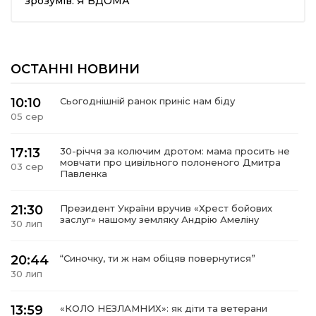
зрозумів: Я ВДОМА”
ма
ОСТАННІ НОВИНИ
кти
10:10
Сьогоднішній ранок приніс нам біду
ма
05 сер
ти
17:13
30-річчя за колючим дротом: мама просить не
мовчати про цивільного полоненого Дмитра
03 сер
Павленка
21:30
Президент України вручив «Хрест бойових
заслуг» нашому земляку Андрію Амеліну
30 лип
20:44
“Синочку, ти ж нам обіцяв повернутися”
30 лип
13:59
«КОЛО НЕЗЛАМНИХ»: як діти та ветерани