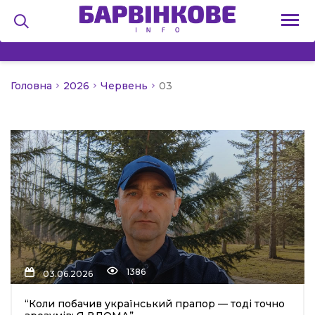
Головна
2026
Червень
03
на
и
льство
1386
я
03.06.2026
“Коли побачив український прапор — тоді точно