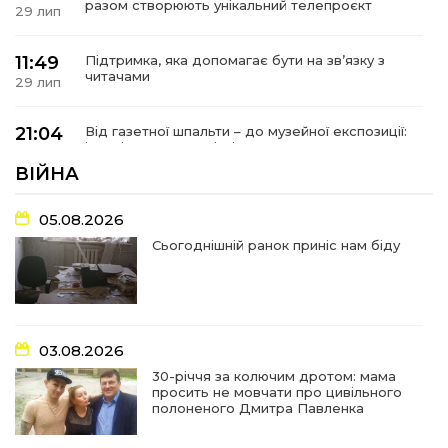
разом створюють унікальний телепроєкт
29 лип
11:49
Підтримка, яка допомагає бути на зв’язку з
читачами
29 лип
21:04
Від газетної шпальти – до музейної експозиції:
історії Героїв Барвінківщини стали частиною
27 лип
літопису війни
ВІЙНА
17:18
У Барвінківській громаді вшанували людей
05.08.2026
найгуманнішої професії
27 лип
Сьогоднішній ранок приніс нам біду
16:29
Медики Барвінківської громади
вдосконалюють професійні навички
22 лип
03.08.2026
15:09
У Пригожому з дітьми та їх батьками
працювали фахівці благодійного фонду
22 лип
30-річчя за колючим дротом: мама
просить не мовчати про цивільного
полоненого Дмитра Павленка
07:17
“Мені й досі сниться син”: чотири роки світлої
пам`яті Олександра Шинкаря
21 лип