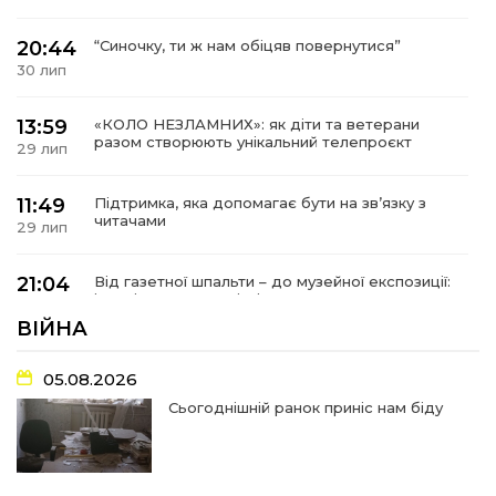
20:44
“Синочку, ти ж нам обіцяв повернутися”
30 лип
13:59
«КОЛО НЕЗЛАМНИХ»: як діти та ветерани
разом створюють унікальний телепроєкт
29 лип
11:49
Підтримка, яка допомагає бути на зв’язку з
читачами
29 лип
21:04
Від газетної шпальти – до музейної експозиції:
історії Героїв Барвінківщини стали частиною
27 лип
літопису війни
ВІЙНА
17:18
У Барвінківській громаді вшанували людей
05.08.2026
найгуманнішої професії
27 лип
Сьогоднішній ранок приніс нам біду
16:29
Медики Барвінківської громади
вдосконалюють професійні навички
22 лип