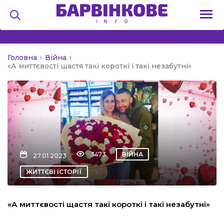
Головна
Війна
на
«А миттєвості щастя такі короткі і такі незабутні»
и
льство
3473
ВІЙНА
27.01.2023
ЖИТТЄВІ ІСТОРІЇ
я
«А миттєвості щастя такі короткі і такі незабутні»