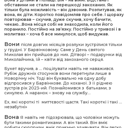
Вона з дітьми в Польщі. Він – на війні. Відстань і
обставини не стали на перешкоді закоханих. Як
тільки була можливість – він дзвонив. Розпитував, як
вона, як діти. Коротко повідомляв про себе. І щоразу
повторював – скучив, дуже скучив, хочу бачити,
чекаю…Вона місця собі не знаходила, коли його
поранило. Постійно на зв’язку. Постійно у тривозі і в
молитвах – хоча б все минулося, щоб видужав.
Вони
після довгих місяців розлуки зустрілися тільки
у грудні. У Барвінковому. Саме у День святого
Миколая він прийшов до них. Дітворі – подарунки від
Миколайчика, їй – квіти від закоханого серця.
Букет вручив, а … поцілувати навіть не наважився.
Рубіж дружніх стосунків вони перетнули лише в
Новорічну ніч. Тоді він буквально на одну добу
відпросився у Барвінкове. До коханої. З її ріднею
зустрів рік 2023-ий. Познайомився з батьками, з
синулею. А наранок – знову на службу…
Ех, які короткі ті миттєвості щастя. Такі короткі і такі …
незабутні»
Вона
Я навіть не підозрювала, що чоловіки можуть
бути такими романтиками. А він такий. Він вміє
робити сюрпризи, вміє приємно здивувати. Він легко