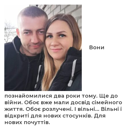
ма
кти
ма
Вони
ти
познайомилися два роки тому. Ще до
війни. Обоє вже мали досвід сімейного
життя. Обоє розлучені. І вільні… Вільні і
відкриті для нових стосунків. Для
нових почуттів.