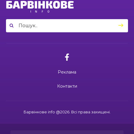
03.07.2026
03:49
Сергій Козаков і Валерій Павленко: різні долі,
Вони віддали життя за Україну: 3
один вибір — захищати Україну
23 чер
липня вшановуємо пам’ять Миколи
Сохи та Олександра Ковальова
04:27
Дмитро ГОРБЕНКО: календар його життя
зупинився на цифрі 24
21 чер
02.07.2026
10:00
Ювілейний рік — нові можливості: 22 педагоги
Поки звучить материнська молитва,
Барвінківського ліцею №1 пройшли фахове
живе пам’ять
18 чер
навчання
Реклама
19:37
Safe Steps: від партнерства до відновлення
та інновацій у сфері протимінної діяльності
16 чер
27.06.2026
Контакти
27 червня Миколі Кравченку мало б
виповнитися 29. Пам’ятаємо Героя
19:24
Ініціатива, що змінює простір і життя
16 чер
Барвінкове info @2026. Всі права захищені.
15:33
Воїн із молитвою в серці: пам’яті Олександра
21.06.2026
КУШНІРА
15 чер
Дмитро ГОРБЕНКО: календар його