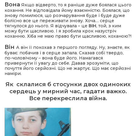
Вона
Якщо відверто, то я раніше дуже боялася цього
кохання. Не відповідала йому взаємністю. Боялася, що
знову помилюся, що розчарування буде і буде дуже
болісно все це переживати знову. Хоча… серце
тягнулося до нього. Я відчувала – це
ВІН
, той, з ким
можу бути щасливою. І я зробила крок назустріч
коханню. Хіба не маю право бути щасливою, коханою?!
Він
А він її покохав з першого погляду. Ну, знаєте, як
буває: побачив і в серце запала. Сказав собі твердо,
по-чоловічому – вона буде його. Намагався
привернути її увагу до себе. Давав зрозуміти, що
почуття його серйозні. Що не жартує. Що має серйозні
наміри.
Як склалися б стосунки двох одиноких
сердець у мирний час, гадати важко.
Все перекреслила війна.