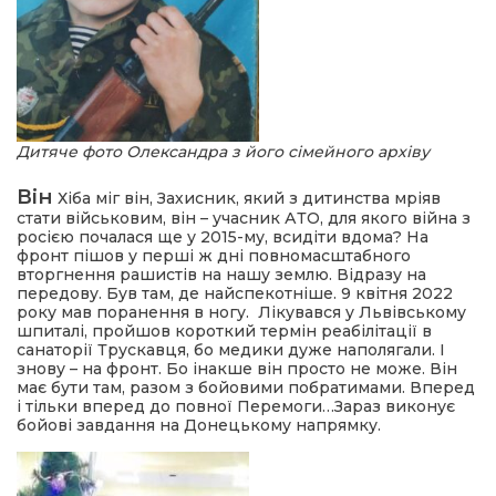
Дитяче фото Олександра з його сімейного архіву
Він
Хіба міг він, Захисник, який з дитинства мріяв
стати військовим, він – учасник АТО, для якого війна з
росією почалася ще у 2015-му, всидіти вдома? На
фронт пішов у перші ж дні повномасштабного
вторгнення рашистів на нашу землю. Відразу на
передову. Був там, де найспекотніше. 9 квітня 2022
року мав поранення в ногу. Лікувався у Львівському
шпиталі, пройшов короткий термін реабілітації в
санаторії Трускавця, бо медики дуже наполягали. І
знову – на фронт. Бо інакше він просто не може. Він
має бути там, разом з бойовими побратимами. Вперед
і тільки вперед до повної Перемоги…Зараз виконує
бойові завдання на Донецькому напрямку.