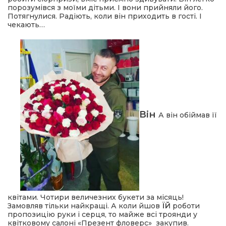
порозумівся з моїми дітьми. І вони прийняли його.
Потягнулися. Радіють, коли він приходить в гості. І
чекають…
Він
А він обіймав її
квітами. Чотири величезних букети за місяць!
Замовляв тільки найкращі. А коли йшов
ЇЙ
роботи
пропозицію руки і серця, то майже всі троянди у
квітковому салоні «Презент фловерс» закупив.