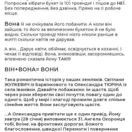
Попросив зібрати букет із 101 троянди! І пішов до
НЕЇ
.
Без попередження, без дзвінка. Прямо на її робоче
місце.
Вона
Я не очікувала його побачити. А коли він
зайшов, то його за величезним букетом й не було
видно. Скільки троянд! Мені ніхто ніколи раніше в
житті скільки квітів не дарував.
А він… Дарує квіти, обіймає, освідчується в коханні. І
чекає її відповіді. Вона, зніяковівши, засоромившись,
впевнено сказала йому
ТАК!!!
ВІН+ВОНА= ВОНИ
Така романтична історія у наших земляків. Світлани
ЖУЛКЕВИЧ із Барвінкового та Олександра ТЮРІНА із
села Іванівки. Давайте побажаємо їм щастя. Щоб
через роки зберегли свої почуття, повагу один до
одного. Щоб у мирі і злагоді прожили довге спільне
сімейне життя. Вони заслуговують щастя.
…А Олександра привітати ще є один привід. Йому
завтра (28 січня) виповнюється 31. Ангела Охоронця
тобі, Воїне, на фронтових дорогах. Божого
благословення, швидкої Перемоги і повернення