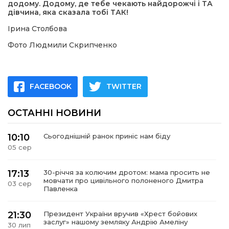
додому. Додому, де тебе чекають найдорожчі і ТА
дівчина, яка сказала тобі ТАК!
Ірина Столбова
Фото Людмили Скрипченко
FACEBOOK
TWITTER
ОСТАННІ НОВИНИ
10:10
Сьогоднішній ранок приніс нам біду
05 сер
17:13
30-річчя за колючим дротом: мама просить не
мовчати про цивільного полоненого Дмитра
03 сер
Павленка
21:30
Президент України вручив «Хрест бойових
заслуг» нашому земляку Андрію Амеліну
30 лип