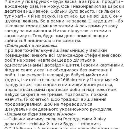
Рідним у подарунок – будь ласка, а за гроші продати –
в жодному разі. Не можу. Ось і назбиралися за ці роки
десятки вишиванок. Скільки було всього, і скільки їх
тут у хаті – я й не рахую. На стінах- це не всі ще. Є он у
шухляді лежать, бо в рамки не завела. Є недошиті – бо
ніколи за городніми клопотами. А ось взимку знову
засяду за вишивання. Ниток підкуплю, а схеми в
запаснику є. Тож, буде чим довгі зимові вечори
зайняти. З вишивкою я не самотня.
«
Своїх робіт я не ховаю»
Про довгожительку-вишивальницю у Великій
Комишувасі знають всі. Олександра Стефанівна своїх
робіт не ховає, навпаки щедро ділиться з
односельчанами і досвідом шиття, і своїми картинами.
Жодне свято у селі не обходилося без виставки її
робіт. І на ексурсії школярі до бабусі-майстрині
ходять, і читачі із сільської бібліотеки у її хату-музей
навідуються, про секрети вишивки допитуються,
цікавляться самим процесом роботи над полотном.
Бабуся секретів не тримає. Розповість, покаже,
навчить. Їй хочеться, щоб традиції вишивання
продовжувалися, щоб не переводилися
шанувальники давнього українського рукоділля.
«
Вишивка буде завжди зі мною»
—Скільки житиму, скільки Господь сили й віку
даватиме – стільки й шити буду, — говорить
О.С.Щебетун. – А житиму я до ста років, бо дітям таку