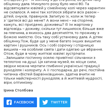
обіцянку дала. Минулого року було мені 80. Та
відсвяткувати ювілей у сімейному колі через карантин
не склалося. А мені так хотілося зібрати всіх разом –
дітей, онуків, правнуків. Запитую їх, коли ж тепер
з`їдетеся всі до мене? А вони мені – на сторіччя,
кажуть, всі приїдемо, доживеш? Я їм жартома у
відповідь – доживу, скільки тут лишилося, більше вже
за плечима, а якихось два десятиліття, то проживу з
Божою милістю. Ось таку собі установку дала. А дітям
обіцянку.Тож, буде ще у мене багато інших вишитих
картин і рушників. Ось і собі сорочку і спідницю
вишила – на особливі свята і дати одягаю це вбрання.
Отож, буде в чому життєві ювілеї зустрічати.
…Залишали гостинну оселю привітної сільчанки з
теплотою на душі. Ця хатина-музей, як місце сили,
звідки можна черпати глибинні українські традиції
рукоділля і колориту. А її господарка, до речі, постійна
читачка «Вістей Барвінківщини», здатна вчити не
тільки майстерності рукоділля, а й життевій мудрості,
віри, оптимізму.
Ірина Столбова
FACEBOOK
TWITTER