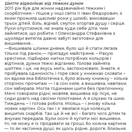
Шиття відволікає від тяжких думок
2011 рік був для жінки надзвичайно тяжким і
скорботним – пішов у інші світи її Іван Федорович, з
яким прожила щасливі роки у шлюбі, виховавши
трьох дітей. Біль, відчай, смуток огортав душу і серце.
Руки опустилися, не знала куди себе діти, чим
зайнятися, що робити. І Олександра Стефанівна з
шухляди витягла давно забуті заготовки для
вишивання…
—Вишивала цілими днями, було що й спати лягала
тільки під ранок,— пригадує майстриня. – Рахую
хрестики, підбираю нитки потрібних кольорів і
відтінків, думки тяжкі відганяю. Голова зайнята
шиттям, і це, на якусь мить, заспокоювало. Знаєте, я
пробувала одинокість і горе своє у книжках сховати –
он вдома яка бібліотечка є, було візьму книжку – кілька
сторінок прочитаю — і в сон хиле, а вишивка, навпаки,
сон забирала. Могла годинами шити без препочинку.
Мені говорили рідні, мовляв, вишивка зір псує, не
сиди довго над своїми полотнами. А я слухаю та шию.
Тиждень – і готова робота. Місяць – і знову кілька
нових картин. Ось так і з`явилася оця колекція
вишитих скарбів. Так це й не всі – багато чого дітям та
внукам передала. Були охочі й купити мої вишивки.
Ні, не можу я їх продавати за гроші, бо кожна картина
— то як частинка душі, як щось рідне, дороге, близьке.