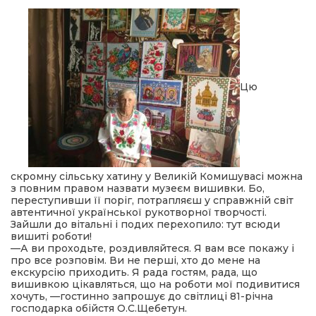
ма
кти
Цю
ма
ти
скромну сільську хатину у Великій Комишувасі можна
з повним правом назвати музеєм вишивки. Бо,
переступивши її поріг, потрапляєш у справжній світ
автентичної української рукотворної творчості.
Зайшли до вітальні і подих перехопило: тут всюди
вишиті роботи!
—А ви проходьте, роздивляйтеся. Я вам все покажу і
про все розповім. Ви не перші, хто до мене на
екскурсію приходить. Я рада гостям, рада, що
вишивкою цікавляться, що на роботи мої подивитися
хочуть, —гостинно запрошує до світлиці 81-річна
господарка обійстя О.С.Щебетун.