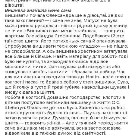
майстрині – картина з котом, яку вишила ще в
дівоцтві.
Вишивка знайшла мене сама
Вишивати почала Олександра ще в дівоцтві. Звідки
таке захоплення?— і сама не знає. Матуся не була
майстринею рукоділля і ніхто з рідних цьому дівчину
не вчив. «Вишивка сама мене знайшла», — говорить
жартома Олександра Стефанівна. Подобалося їй оте
таїнство шиття, його потихеньку сама й опановувала.
Спробувала вишивати технікою «гладдю» — не пішло,
не сподобалося. А ось вишивка хрестиком затягувала
все більше й більше. Навіть матеріалу для роботи тоді
було не купити, та знаходила якийсь відрізок
мішковини, нитки, фантазувала собі візерунок або
списувала з якоїсь картини – і бралася за роботу. Час
для вишивання знаходила завжди. Навіть, коли телят в
колгоспі пасла, то брала з собою у степ вишивку. Було,
що й голку в густрій траві губила, навколішки шукала і
знову сідала за шиття.
Робота в колгоспі, домашнє господарство, клопоти з
дітьми поступово витіснили вишивку із життя О.С.
Щебетун. Якось не до того було. Зайнятість на роботі,
втома, круговерть буднів та свят… Пауза у захопленні
затягнулася на роки. Думала, що вже й не візьмуся за
шиття,— говорить жінка. – Але у тяжкий період життя
саме вишивка мене врятувала, вона заспокоювала,
відволікала від тяжких думок, від самітності.