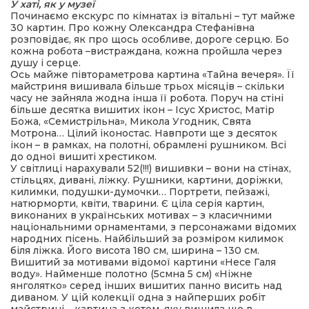
У хаті, як у музеї
Починаємо екскурс по кімнатах із вітальні – тут майже
30 картин. Про кожну Олександра Стефанівна
розповідає, як про щось особливе, дороге серцю. Бо
кожна робота –вистраждана, кожна пройшла через
душу і серце.
Ось майже півтораметрова картина «Тайна вечеря». Її
майстриня вишивала більше трьох місяців – скільки
часу не зайняла жодна інша її робота. Поруч на стіні
більше десятка вишитих ікон – Ісус Христос, Матір
Божа, «Семистрільна», Микола Угодник, Свята
Мотрона… Цілий іконостас. Навпроти ще з десяток
ікон – в рамках, на полотні, обрамлені рушником. Всі
до одної вишиті хрестиком.
У світлиці нарахували 52(!!!) вишивки – вони на стінах,
стільцях, дивані, ліжку. Рушники, картини, доріжки,
килимки, подушки-думочки… Портрети, пейзажі,
натюрморти, квіти, тварини. Є ціла серія картин,
виконаних в українських мотивах – з класичними
національними орнаментами, з персонажами відомих
народних пісень. Найбільший за розміром килимок
біля ліжка. Його висота 180 см, ширина – 130 см.
Вишитий за мотивами відомої картини «Несе Галя
воду». Найменше полотно (5смна 5 см) «Ніжне
янголятко» серед інших вишитих панно висить над
диваном. У цій колекції одна з найперших робіт