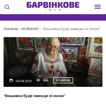
Головна
НОВИНИ
“Вишивка буде завжди зі мною”
на
и
льство
684
НОВИНИ
06.08.2021
я
“Вишивка буде завжди зі мною”