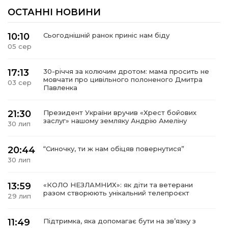
ОСТАННІ НОВИНИ
10:10
Сьогоднішній ранок приніс нам біду
05 сер
17:13
30-річчя за колючим дротом: мама просить не
мовчати про цивільного полоненого Дмитра
03 сер
Павленка
21:30
Президент України вручив «Хрест бойових
заслуг» нашому земляку Андрію Амеліну
30 лип
20:44
“Синочку, ти ж нам обіцяв повернутися”
30 лип
13:59
«КОЛО НЕЗЛАМНИХ»: як діти та ветерани
разом створюють унікальний телепроєкт
29 лип
11:49
Підтримка, яка допомагає бути на зв’язку з