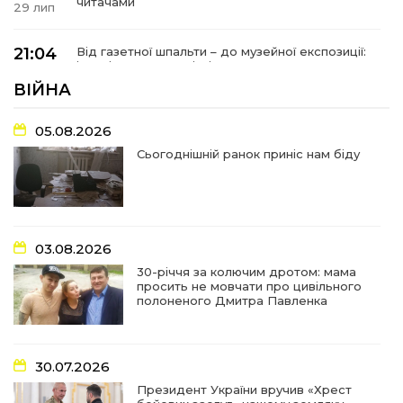
читачами
29 лип
21:04
Від газетної шпальти – до музейної експозиції:
історії Героїв Барвінківщини стали частиною
27 лип
літопису війни
ВІЙНА
17:18
У Барвінківській громаді вшанували людей
05.08.2026
найгуманнішої професії
27 лип
Сьогоднішній ранок приніс нам біду
16:29
Медики Барвінківської громади
вдосконалюють професійні навички
22 лип
03.08.2026
15:09
У Пригожому з дітьми та їх батьками
працювали фахівці благодійного фонду
22 лип
30-річчя за колючим дротом: мама
просить не мовчати про цивільного
полоненого Дмитра Павленка
07:17
“Мені й досі сниться син”: чотири роки світлої
пам`яті Олександра Шинкаря
21 лип
30.07.2026
11:06
За дві доби — серія ворожих ударів по
Президент України вручив «Хрест
Барвінківській громаді
20 лип