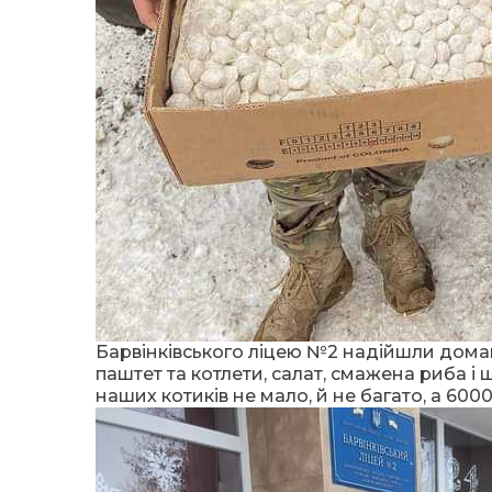
Барвінківського ліцею №2 надійшли дома
паштет та котлети, салат, смажена риба і 
наших котиків не мало, й не багато, а 600