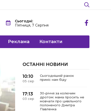
Сьогодні:
Пятниця, 7 Серпня
Реклама
Контакти
ОСТАННІ НОВИНИ
10:10
Сьогоднішній ранок
приніс нам біду
05 сер
17:13
30-річчя за колючим
дротом: мама просить не
03 сер
мовчати про цивільного
полоненого Дмитра
Павленка