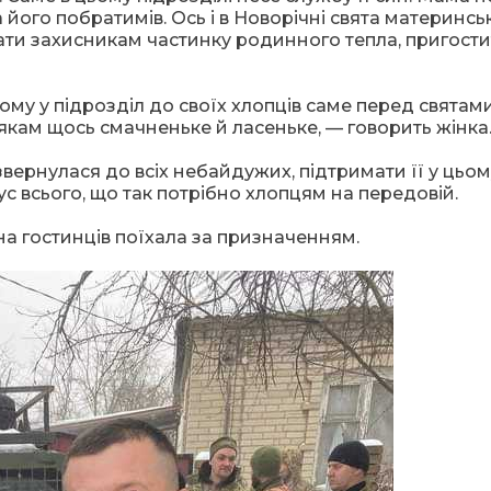
 його побратимів. Ось і в Новорічні свята материнсь
ти захисникам частинку родинного тепла, пригост
ому у підрозділ до своїх хлопців саме перед святами
кам щось смачненьке й ласеньке, — говорить жінка
звернулася до всіх небайдужих, підтримати її у цьо
 бус всього, що так потрібно хлопцям на передовій.
ина гостинців поїхала за призначенням.