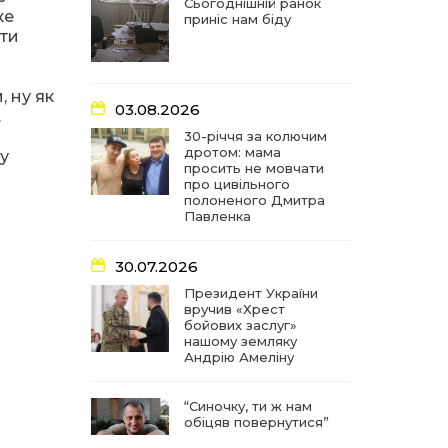
частиною літопису війни
Сьогоднішній ранок
ке
приніс нам біду
ити
17:18
У Барвінківській громаді
вшанували людей
27 лип
найгуманнішої професії
, ну як
03.08.2026
.
16:29
Медики Барвінківської
30-річчя за колючим
громади вдосконалюють
дротом: мама
му
22 лип
професійні навички
просить не мовчати
про цивільного
полоненого Дмитра
15:09
У Пригожому з дітьми та
Павленка
їх батьками працювали
22 лип
фахівці благодійного
фонду
30.07.2026
Президент України
вручив «Хрест
07:17
“Мені й досі сниться син”:
бойових заслуг»
чотири роки світлої
21 лип
нашому земляку
пам`яті Олександра
Андрію Амеліну
Шинкаря
“Синочку, ти ж нам
11:06
За дві доби — серія
обіцяв повернутися”
ворожих ударів по
20 лип
Барвінківській громаді