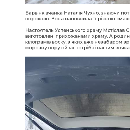
Барвінківчанка Наталія Чухно, знаючи потр
порожню. Вона наповнила її різною смак
Настоятель Успенського храму Мстіслав С
виготовлені прихожанами храму. А родин
кілограмів воску, з яких вже незабаром зр
морозну пору ой як потрібні нашим вояка