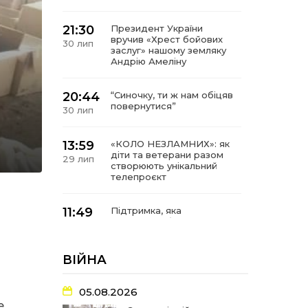
21:30
Президент України
вручив «Хрест бойових
30 лип
заслуг» нашому земляку
Андрію Амеліну
20:44
“Синочку, ти ж нам обіцяв
повернутися”
30 лип
13:59
«КОЛО НЕЗЛАМНИХ»: як
діти та ветерани разом
29 лип
створюють унікальний
телепроєкт
11:49
Підтримка, яка
допомагає бути на
29 лип
зв’язку з читачами
ВІЙНА
21:04
Від газетної шпальти – до
музейної експозиції:
27 лип
історії Героїв
05.08.2026
Барвінківщини стали
е