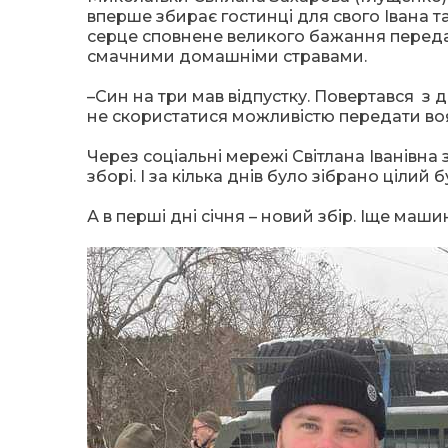
вперше збирає гостинці для свого Івана та
серце сповнене великого бажання переда
смачними домашніми стравами.
–Син на три мав відпустку. Повертався з д
не скористатися можливістю передати воя
Через соціальні мережі Світлана Іванівна 
зборі. І за кілька днів було зібрано цілий
А в перші дні січня – новий збір. Іще маш