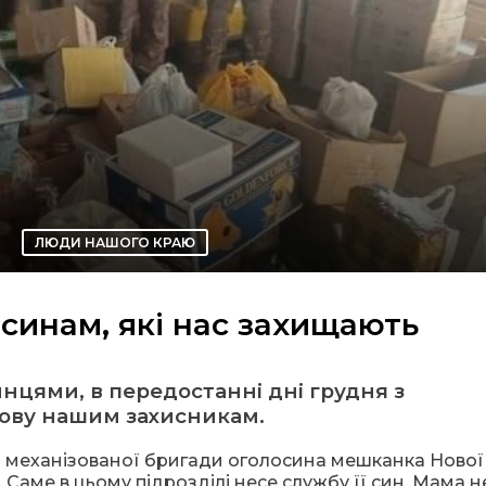
ЛЮДИ НАШОГО КРАЮ
синам, які нас захищають
нцями, в передостанні дні грудня з
ову нашим захисникам.
ої механізованої бригади оголосина мешканка Нової
 Саме в цьому підрозділі несе службу її син. Мама н