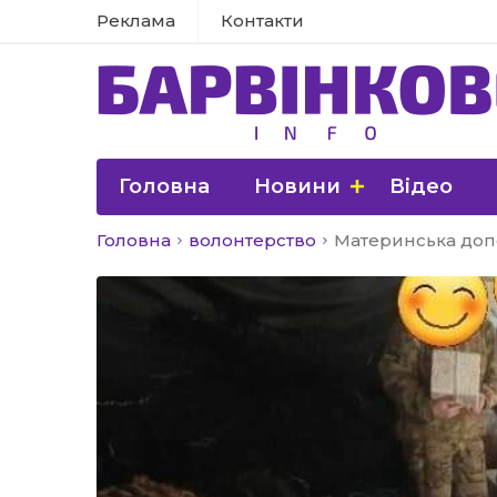
Реклама
Контакти
Головна
Новини
Відео
Головна
волонтерство
Материнська допо