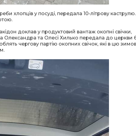
еби хлопців у посуді, передала 10-літрову каструлю. 
отою.
акідон доклав у продуктовий вантаж окопні свічки,
а Олександра та Олесі Хилько передала до церкви 
облять чергову партію окопних свічок, які в цю зимо
м.