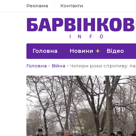
Реклама
Контакти
Головна
Новини
Відео
Головна
Війна
Чотири роки спротиву: п