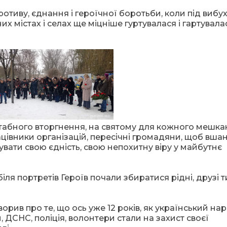
отиву, єднання і героїчної боротьби, коли під вибух
них містах і селах ще міцніше гуртувалася і гартувала
штабного вторгнення, на святому для кожного мешк
рацівники організацій, пересічні громадяни, щоб вша
вати свою єдність, свою непохитну віру у майбутнє
іля портретів Героїв почали збиратися рідні, друзі ти
орив про те, що ось уже 12 років, як український на
, ДСНС, поліція, волонтери стали на захист своєї