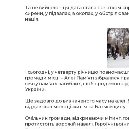
Та не вийшло – ця дата стала початком спр
сирени, у підвалах, в окопах, у обстрілюва
нація.
І сьогодні, у четверту річницю повномас
громади місці – Алеї Пам’яті зібралися п
святу пам’ять загиблих, щоб продемонстру
України.
Ще задовго до визначеного часу на алеї, б
віддав свої молоді життя за Батьківщину.
Очільник громади, відкриваючи мітинг, гов
протистоїть ворожій навалі. Героїчні воїни