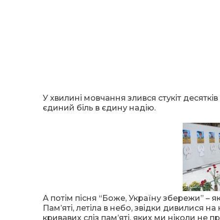
У хвилині мовчання злився стукіт десяткі
єдиний біль в єдину надію.
А потім пісня “Боже, Україну збережи” – я
Пам’яті, летіла в небо, звідки дивилися на 
кривавих сліз пам’яті, яких ми ніколи не 