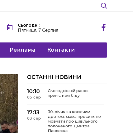
Сьогодні:
Пятниця, 7 Серпня
Реклама
Контакти
ОСТАННІ НОВИНИ
10:10
Сьогоднішній ранок
приніс нам біду
05 сер
17:13
30-річчя за колючим
дротом: мама просить не
03 сер
мовчати про цивільного
полоненого Дмитра
Павленка