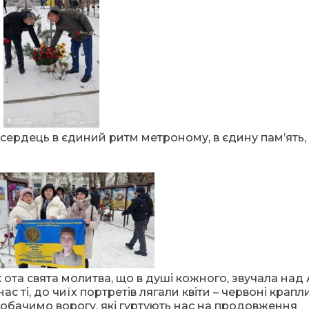
в сердець в єдиний ритм метроному, в єдину пам’ять,
к ота свята молитва, що в душі кожного, звучала над
нас ті, до чиїх портретів лягали квіти – червоні крап
пробачимо ворогу, які гуртують нас на продовження