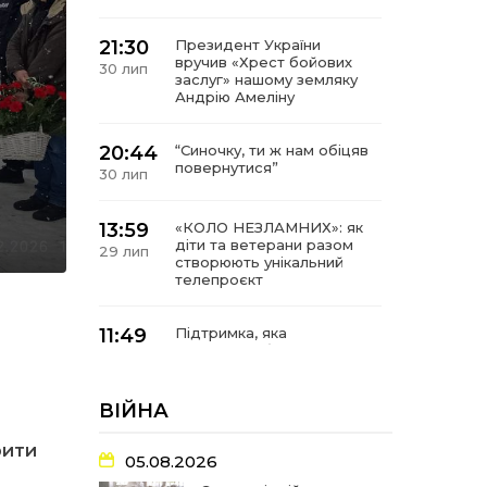
21:30
Президент України
вручив «Хрест бойових
30 лип
заслуг» нашому земляку
Андрію Амеліну
20:44
“Синочку, ти ж нам обіцяв
повернутися”
30 лип
13:59
«КОЛО НЕЗЛАМНИХ»: як
діти та ветерани разом
29 лип
створюють унікальний
телепроєкт
11:49
Підтримка, яка
допомагає бути на
29 лип
зв’язку з читачами
ВІЙНА
21:04
Від газетної шпальти – до
музейної експозиції:
27 лип
рити
історії Героїв
05.08.2026
Барвінківщини стали