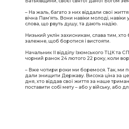
Батьківщини, своєї святої даної Богом зем
– На жаль, багато з них віддали свої життя
вічна Пам’ять. Вони навіки молоді, навіки 
слова, що рвуть душу, та дають надію.
Низький уклін захисникам, слава тим, хто 
залежне, щоб боротися і вистояти.
Начальник ІІ відділу Ізюмського ТЦК та С
чорний ранок 24 лютого 22 року, коли вор
– Вже чотири роки ми боремося. Так, ми п
дали знищити Державу. Висока ціна за це 
дня, хто віддав свої життя за наше трим
поставити собі мету – або у війську, або д