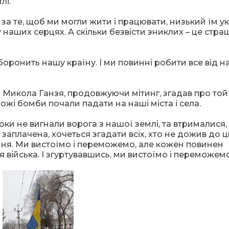
лі.
 за те, щоб ми могли жити і працювати, низький їм укл
у наших серцях. А скільки безвісти зниклих – це стра
боронить нашу країну. І ми повинні робити все від н
П Микола Ганзя, продовжуючи мітинг, згадав про той
ожі бомби почали падати на наші міста і села.
оки не вигнали ворога з нашої землі, та втрималися,
заплачена, хочеться згадати всіх, хто не дожив до 
ання. Ми вистоїмо і переможемо, але кожен повинен
ля війська. І згуртувавшись, ми вистоїмо і переможемо