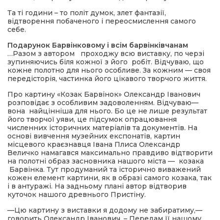
Та ті години – то політ думок, злет фантазії,
відтворення побаченого і переосмислення самого
себе.
Подарунок Барвінковому і всім барвінківчанам
…Разом з автором проходжу всю виставку, по черзі
зупиняючись біля кожної з його робіт. Відчуваю, що
кожне полотно для нього особливе. За кожним — своя
передісторія, частинка його цікавого творчого життя.
Про картину «Козак Барвінок» Олександр Іванович
розповідає з особливим задоволенням. Відчуваю—
вона найцінніша для нього. Бо це не лише результат
його творчої уяви, це підсумок опрацювання
численних історичних матеріалів та документів. На
основі вивчення музейних експонатів, картин
місцевого краєзнавця Івана Плиса Олександр
Величко намагався максимально правдиво відтворити
на полотні образ засновника нашого міста — козака
Барвінка. Тут продуманий та історично виважений
кожен елемент картини, як в образі самого козака, так
і в антуражі. На задньому плані автор відтворив
куточок нашого древнього Пристіну.
—Цю картину з виставки я додому не забиратиму,—
говорить Олександр Іванович. – Передам її нашому