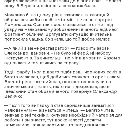
оформлювачем шкільної зали до різних свят – Нового
року, 8 Березня, осінніх та весняних балів.
Можливо б, на цьому рівні захоплення хлопця й
обірвалося, якби в кабінеті хімії… не впав портрет
Ломоносова. Ось так просто звалився із стіни і від
удару на мальованому зображенні вченого відбився
фрагмент обличчя. Врятувати ситуацію вчителька
попросила Сашка, бо знала, що той добре малює.
—А який з мене реставратор? — говорить зараз
Олександр Іванович. – Не було ні фарб, ні набору
інструментів. Та вчительці не міг відмовити. Разом з
однокласником взялися за справу.
Тоді і фарбу, і колір довго підбирав, і чорнових ескізів
багато малював, щоб добитися схожості з оригіналом.
Врешті-решт все вийшло, портрет повернули на
звичне місце і, навіть, ніхто не підозрював, що в
ідеальний стан образ вченого повернув Олександр
Величко.
—Після того випадку я став серйозніше займатися
малюванням,— зізнається митець. — Багато читав,
вивчав різні техніки, купував необхідний матеріал для
роботи. І ви знаєте, тут досконалості досягти
неможливо, кожна картина – то поєднання вже