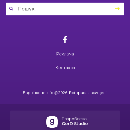
липня вшановуємо пам’ять Миколи
Сохи та Олександра Ковальова
04:27
Дмитро ГОРБЕНКО: календар його життя
зупинився на цифрі 24
21 чер
02.07.2026
10:00
Ювілейний рік — нові можливості: 22 педагоги
Поки звучить материнська молитва,
Барвінківського ліцею №1 пройшли фахове
живе пам’ять
18 чер
навчання
Реклама
19:37
Safe Steps: від партнерства до відновлення
та інновацій у сфері протимінної діяльності
16 чер
27.06.2026
Контакти
27 червня Миколі Кравченку мало б
виповнитися 29. Пам’ятаємо Героя
19:24
Ініціатива, що змінює простір і життя
16 чер
Барвінкове info @2026. Всі права захищені.
15:33
Воїн із молитвою в серці: пам’яті Олександра
21.06.2026
КУШНІРА
15 чер
Дмитро ГОРБЕНКО: календар його
життя зупинився на цифрі 24
Розроблено
12:24
Спільними зусиллями заради дітей: у
GorD Studio
Барвінковому створили сучасний творчий
13 чер
простір