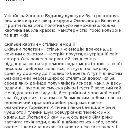
ма
У фойє районного Будинку культури була розгорнута
виставка картин лікаря-хірурга Олександра Величка.
Пройти повз його полотна було неможливо. Кожна
кти
картина вабила красою, майстерністю, грою кольорів
та відтінків.
ма
Скільки картин – стільки емоцій
Скільки полотен – і стільки ж емоцій, вражень. За
кожним сюжетом – настрій, почуття, внутрішній світ
автора. Ось рожево-червоний захід сонця
ти
віддзеркалюється у темних водах моря і хвилі на своїх
високих гребенях, здається, тягнуть цю яскраву
сонячну доріжку до піщаного берега. А тут під чистим
безхмарним небом широко стеляться дозрілі хліба,
серед яких де-інде полумяніють яскраві маки. А десь
вдалині – вузенька смужка річки і густий зелений гай.
Не відірвати погляду від безкрайньої морської стихії,
яка з’єднується з таким же безмежним небом і тільки
невеличкий гірський хребет розрізає ніжно-
блакитний горизонт. А ти не тільки бачиш, а ніби й
чуєш отой гучний шум розбурханих темно-синіх
хвиль, що б’ються об камінь. А ось вечір біля річки:
застигла течія води, в якій відбиваються небо, верби,
очерет. І картина дихає літньою тишею та спокоєм і,