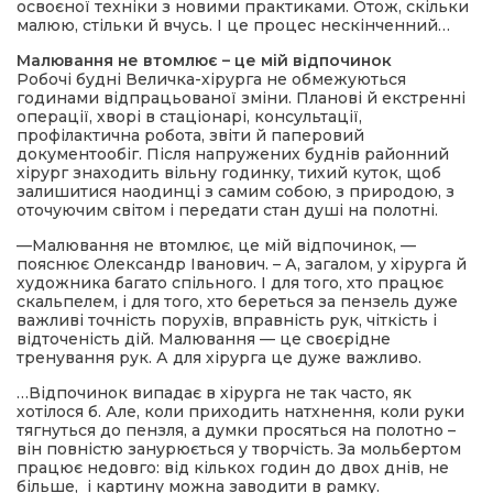
освоєної техніки з новими практиками. Отож, скільки
малюю, стільки й вчусь. І це процес нескінченний…
Малювання не втомлює – це мій відпочинок
Робочі будні Величка-хірурга не обмежуються
годинами відпрацьованої зміни. Планові й екстренні
операції, хворі в стаціонарі, консультації,
профілактична робота, звіти й паперовий
документообіг. Після напружених буднів районний
хірург знаходить вільну годинку, тихий куток, щоб
залишитися наодинці з самим собою, з природою, з
оточуючим світом і передати стан душі на полотні.
—Малювання не втомлює, це мій відпочинок, —
пояснює Олександр Іванович. – А, загалом, у хірурга й
художника багато спільного. І для того, хто працює
скальпелем, і для того, хто береться за пензель дуже
важливі точність порухів, вправність рук, чіткість і
відточеність дій. Малювання — це своєрідне
тренування рук. А для хірурга це дуже важливо.
…Відпочинок випадає в хірурга не так часто, як
хотілося б. Але, коли приходить натхнення, коли руки
тягнуться до пензля, а думки просяться на полотно –
він повністю занурюється у творчість. За мольбертом
працює недовго: від кількох годин до двох днів, не
більше, і картину можна заводити в рамку.