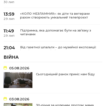
30 лип
13:59
«КОЛО НЕЗЛАМНИХ»: як діти та ветерани
разом створюють унікальний телепроєкт
29 лип
11:49
Підтримка, яка допомагає бути на зв’язку з
читачами
29 лип
21:04
Від газетної шпальти – до музейної експозиції:
історії Героїв Барвінківщини стали частиною
27 лип
літопису війни
ВІЙНА
17:18
У Барвінківській громаді вшанували людей
05.08.2026
найгуманнішої професії
27 лип
Сьогоднішній ранок приніс нам біду
16:29
Медики Барвінківської громади
вдосконалюють професійні навички
22 лип
03.08.2026
15:09
У Пригожому з дітьми та їх батьками
працювали фахівці благодійного фонду
22 лип
30-річчя за колючим дротом: мама