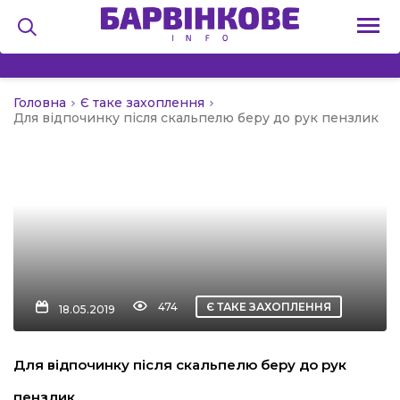
Головна
Є таке захоплення
на
Для відпочинку після скальпелю беру до рук пензлик
и
льство
474
Є ТАКЕ ЗАХОПЛЕННЯ
18.05.2019
я
Для відпочинку після скальпелю беру до рук
пензлик