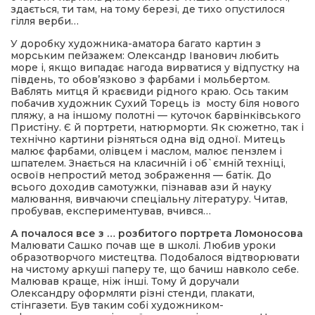
здається, ти там, на тому березі, де тихо опустилося
гілля верби…
У доробку художника-аматора багато картин з
морським пейзажем: Олександр Іванович любить
море і, якщо випадає нагода вирватися у відпустку на
південь, то обов’язково з фарбами і мольбертом.
Ваблять митця й краєвиди рідного краю. Ось таким
побачив художник Сухий Торець із мосту біля нового
пляжу, а на іншому полотні — куточок барвінківського
Пристіну. Є й портрети, натюрморти. Як сюжетно, так і
технічно картини різняться одна від одної. Митець
малює фарбами, олівцем і маслом, малює пензлем і
шпателем. Знається на класичній і об`ємній техніці,
освоїв непростий метод зображення — батік. До
всього доходив самотужки, пізнавав ази й науку
малювання, вивчаючи спеціальну літературу. Читав,
пробував, експериментував, вчився…
А почалося все з … розбитого портрета Ломоносова
Малювати Сашко почав ще в школі. Любив уроки
образотворчого мистецтва. Подобалося відтворювати
на чистому аркуші паперу те, що бачиш навколо себе.
Малював краще, ніж інші. Тому й доручали
Олександру оформляти різні стенди, плакати,
стінгазети. Був таким собі художником-