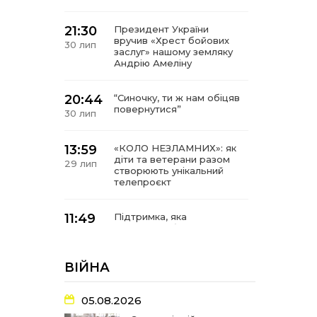
21:30
Президент України
вручив «Хрест бойових
30 лип
заслуг» нашому земляку
Андрію Амеліну
20:44
“Синочку, ти ж нам обіцяв
повернутися”
30 лип
13:59
«КОЛО НЕЗЛАМНИХ»: як
діти та ветерани разом
29 лип
створюють унікальний
телепроєкт
11:49
Підтримка, яка
допомагає бути на
29 лип
зв’язку з читачами
ВІЙНА
21:04
Від газетної шпальти – до
музейної експозиції:
27 лип
історії Героїв
05.08.2026
Барвінківщини стали