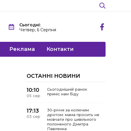
Сьогодні:
Четвер, 6 Серпня
Реклама
Контакти
ОСТАННІ НОВИНИ
10:10
Сьогоднішній ранок
приніс нам біду
05 сер
17:13
30-річчя за колючим
дротом: мама просить не
03 сер
мовчати про цивільного
полоненого Дмитра
Павленка