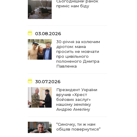
частиною літопису війни
Сьогоднішній ранок
приніс нам біду
17:18
У Барвінківській громаді
вшанували людей
27 лип
найгуманнішої професії
03.08.2026
16:29
Медики Барвінківської
30-річчя за колючим
громади вдосконалюють
дротом: мама
22 лип
професійні навички
просить не мовчати
про цивільного
полоненого Дмитра
15:09
У Пригожому з дітьми та
Павленка
їх батьками працювали
22 лип
фахівці благодійного
фонду
30.07.2026
Президент України
вручив «Хрест
07:17
“Мені й досі сниться син”:
бойових заслуг»
чотири роки світлої
21 лип
нашому земляку
пам`яті Олександра
Андрію Амеліну
Шинкаря
“Синочку, ти ж нам
11:06
За дві доби — серія
обіцяв повернутися”
ворожих ударів по
20 лип
Барвінківській громаді