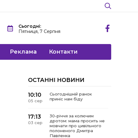
Сьогодні:
Пятниця, 7 Серпня
Реклама
Контакти
ОСТАННІ НОВИНИ
10:10
Сьогоднішній ранок
приніс нам біду
05 сер
17:13
30-річчя за колючим
дротом: мама просить не
03 сер
мовчати про цивільного
полоненого Дмитра
Павленка