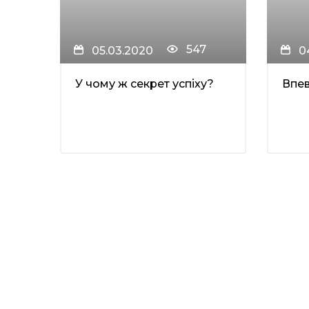
547
05.03.2020
0
У чому ж секрет успіху?
Впев