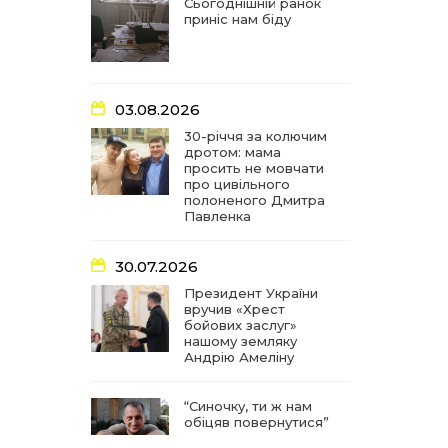
частиною літопису війни
Сьогоднішній ранок
приніс нам біду
17:18
У Барвінківській громаді
вшанували людей
27 лип
найгуманнішої професії
03.08.2026
16:29
Медики Барвінківської
30-річчя за колючим
громади вдосконалюють
дротом: мама
22 лип
професійні навички
просить не мовчати
про цивільного
полоненого Дмитра
15:09
У Пригожому з дітьми та
Павленка
їх батьками працювали
22 лип
фахівці благодійного
фонду
30.07.2026
Президент України
вручив «Хрест
07:17
“Мені й досі сниться син”:
бойових заслуг»
чотири роки світлої
21 лип
нашому земляку
пам`яті Олександра
Андрію Амеліну
Шинкаря
“Синочку, ти ж нам
11:06
За дві доби — серія
обіцяв повернутися”
ворожих ударів по
20 лип
Барвінківській громаді