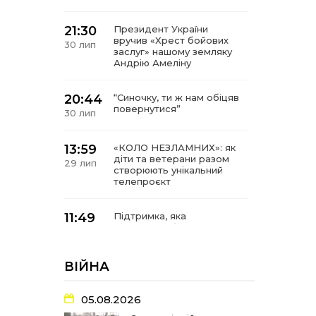
21:30
Президент України
вручив «Хрест бойових
30 лип
заслуг» нашому земляку
Андрію Амеліну
20:44
“Синочку, ти ж нам обіцяв
повернутися”
30 лип
13:59
«КОЛО НЕЗЛАМНИХ»: як
діти та ветерани разом
29 лип
створюють унікальний
телепроєкт
11:49
Підтримка, яка
допомагає бути на
29 лип
зв’язку з читачами
ВІЙНА
21:04
Від газетної шпальти – до
музейної експозиції:
27 лип
історії Героїв
05.08.2026
Барвінківщини стали