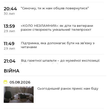
20:44
“Синочку, ти ж нам обіцяв повернутися”
30 лип
13:59
«КОЛО НЕЗЛАМНИХ»: як діти та ветерани
разом створюють унікальний телепроєкт
29 лип
11:49
Підтримка, яка допомагає бути на зв’язку з
читачами
29 лип
21:04
Від газетної шпальти – до музейної експозиції:
історії Героїв Барвінківщини стали частиною
27 лип
літопису війни
ВІЙНА
17:18
У Барвінківській громаді вшанували людей
05.08.2026
найгуманнішої професії
27 лип
Сьогоднішній ранок приніс нам біду
16:29
Медики Барвінківської громади
вдосконалюють професійні навички
22 лип