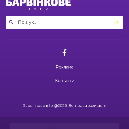
03.07.2026
03:49
Сергій Козаков і Валерій Павленко: різні долі,
Вони віддали життя за Україну: 3
один вибір — захищати Україну
23 чер
липня вшановуємо пам’ять Миколи
Сохи та Олександра Ковальова
04:27
Дмитро ГОРБЕНКО: календар його життя
зупинився на цифрі 24
21 чер
02.07.2026
10:00
Ювілейний рік — нові можливості: 22 педагоги
Поки звучить материнська молитва,
Барвінківського ліцею №1 пройшли фахове
живе пам’ять
18 чер
навчання
Реклама
19:37
Safe Steps: від партнерства до відновлення
та інновацій у сфері протимінної діяльності
16 чер
27.06.2026
Контакти
27 червня Миколі Кравченку мало б
виповнитися 29. Пам’ятаємо Героя
19:24
Ініціатива, що змінює простір і життя
16 чер
Барвінкове info @2026. Всі права захищені.
15:33
Воїн із молитвою в серці: пам’яті Олександра
21.06.2026
КУШНІРА
15 чер
Дмитро ГОРБЕНКО: календар його
життя зупинився на цифрі 24