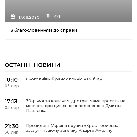
ма
471
17.08.2020
З благословенням до справи
кти
ма
ти
ОСТАННІ НОВИНИ
10:10
Сьогоднішній ранок приніс нам біду
05 сер
17:13
30-річчя за колючим дротом: мама просить не
мовчати про цивільного полоненого Дмитра
03 сер
Павленка
21:30
Президент України вручив «Хрест бойових
заслуг» нашому земляку Андрію Амеліну
30 лип