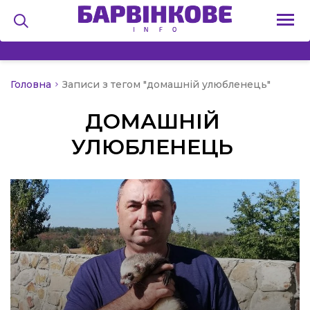
Головна
Записи з тегом "домашній улюбленець"
на
ДОМАШНІЙ
и
УЛЮБЛЕНЕЦЬ
льство
я