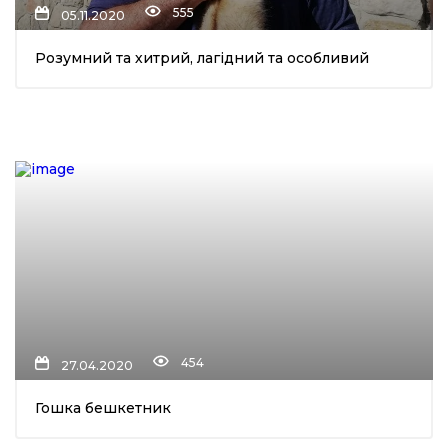
555
05.11.2020
ма
Розумний та хитрий, лагідний та особливий
кти
ма
ти
454
27.04.2020
Гошка бешкетник