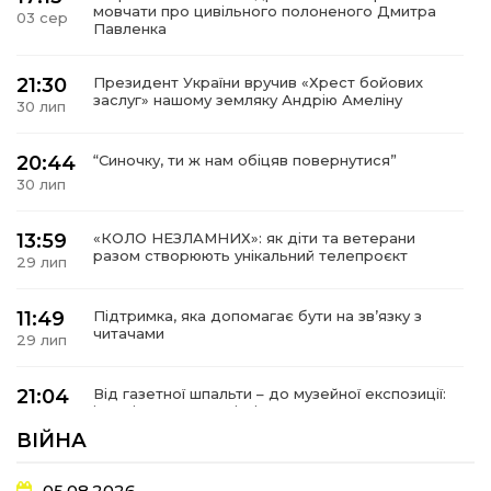
мовчати про цивільного полоненого Дмитра
03 сер
Павленка
21:30
Президент України вручив «Хрест бойових
заслуг» нашому земляку Андрію Амеліну
30 лип
20:44
“Синочку, ти ж нам обіцяв повернутися”
30 лип
13:59
«КОЛО НЕЗЛАМНИХ»: як діти та ветерани
разом створюють унікальний телепроєкт
29 лип
11:49
Підтримка, яка допомагає бути на зв’язку з
читачами
29 лип
21:04
Від газетної шпальти – до музейної експозиції:
історії Героїв Барвінківщини стали частиною
27 лип
літопису війни
ВІЙНА
17:18
У Барвінківській громаді вшанували людей
05.08.2026