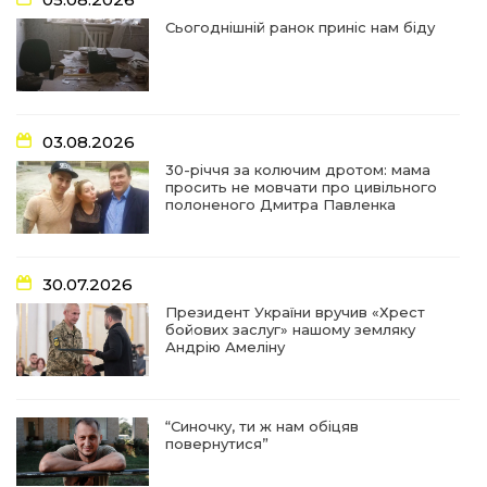
найгуманнішої професії
27 лип
Сьогоднішній ранок приніс нам біду
16:29
Медики Барвінківської громади
вдосконалюють професійні навички
22 лип
03.08.2026
15:09
У Пригожому з дітьми та їх батьками
працювали фахівці благодійного фонду
22 лип
30-річчя за колючим дротом: мама
просить не мовчати про цивільного
полоненого Дмитра Павленка
07:17
“Мені й досі сниться син”: чотири роки світлої
пам`яті Олександра Шинкаря
21 лип
30.07.2026
11:06
За дві доби — серія ворожих ударів по
Президент України вручив «Хрест
Барвінківській громаді
20 лип
бойових заслуг» нашому земляку
Андрію Амеліну
14:38
У Барвінковому сталася пожежа у житловій
квартирі: постраждалих немає
17 лип
“Синочку, ти ж нам обіцяв
повернутися”
13:52
Посмертні нагороди Героям: у Барвінковому
вшанували полеглих Захисників України
10 лип