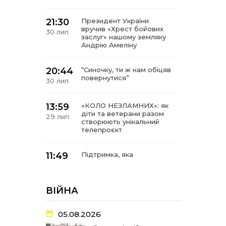
21:30
Президент України
вручив «Хрест бойових
30 лип
заслуг» нашому земляку
Андрію Амеліну
20:44
“Синочку, ти ж нам обіцяв
повернутися”
30 лип
13:59
«КОЛО НЕЗЛАМНИХ»: як
діти та ветерани разом
29 лип
створюють унікальний
телепроєкт
11:49
Підтримка, яка
допомагає бути на
29 лип
зв’язку з читачами
ВІЙНА
21:04
Від газетної шпальти – до
музейної експозиції:
27 лип
історії Героїв
05.08.2026
Барвінківщини стали