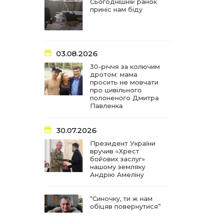
частиною літопису війни
Сьогоднішній ранок
приніс нам біду
17:18
У Барвінківській громаді
вшанували людей
27 лип
найгуманнішої професії
03.08.2026
16:29
Медики Барвінківської
30-річчя за колючим
громади вдосконалюють
дротом: мама
22 лип
професійні навички
просить не мовчати
про цивільного
полоненого Дмитра
15:09
У Пригожому з дітьми та
Павленка
їх батьками працювали
22 лип
фахівці благодійного
фонду
30.07.2026
Президент України
вручив «Хрест
07:17
“Мені й досі сниться син”:
бойових заслуг»
чотири роки світлої
21 лип
нашому земляку
пам`яті Олександра
Андрію Амеліну
Шинкаря
“Синочку, ти ж нам
11:06
За дві доби — серія
обіцяв повернутися”
ворожих ударів по
20 лип
Барвінківській громаді