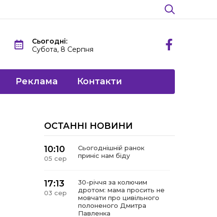
Сьогодні:
Субота, 8 Серпня
Реклама
Контакти
ОСТАННІ НОВИНИ
10:10
Сьогоднішній ранок
приніс нам біду
05 сер
17:13
30-річчя за колючим
дротом: мама просить не
03 сер
мовчати про цивільного
полоненого Дмитра
Павленка