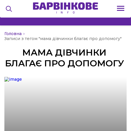
Головна
на
Записи з тегом "мама дівчинки благає про допомогу"
МАМА ДІВЧИНКИ
и
БЛАГАЄ ПРО ДОПОМОГУ
льство
я