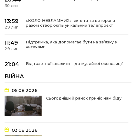
30 лип
13:59
«КОЛО НЕЗЛАМНИХ»: як діти та ветерани
разом створюють унікальний телепроєкт
29 лип
11:49
Підтримка, яка допомагає бути на зв’язку з
читачами
29 лип
21:04
Від газетної шпальти – до музейної експозиції:
історії Героїв Барвінківщини стали частиною
27 лип
літопису війни
ВІЙНА
17:18
У Барвінківській громаді вшанували людей
05.08.2026
найгуманнішої професії
27 лип
Сьогоднішній ранок приніс нам біду
16:29
Медики Барвінківської громади
вдосконалюють професійні навички
22 лип
03.08.2026
15:09
У Пригожому з дітьми та їх батьками