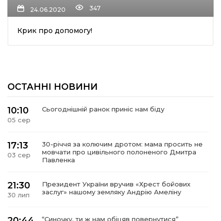
347
24.06.2020
ма
Крик про допомогу!
кти
ма
ОСТАННІ НОВИНИ
ти
10:10
Сьогоднішній ранок приніс нам біду
05 сер
17:13
30-річчя за колючим дротом: мама просить не
мовчати про цивільного полоненого Дмитра
03 сер
Павленка
21:30
Президент України вручив «Хрест бойових
заслуг» нашому земляку Андрію Амеліну
30 лип
20:44
“Синочку, ти ж нам обіцяв повернутися”