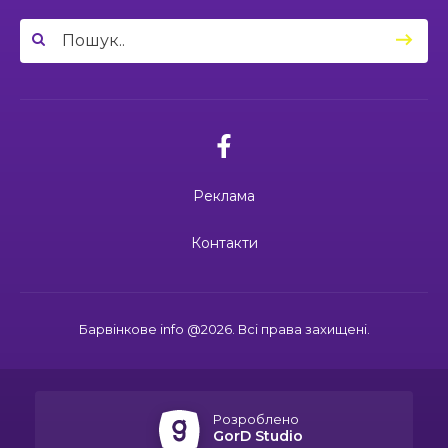
Вони віддали життя за Україну: 3
один вибір — захищати Україну
23 чер
липня вшановуємо пам’ять Миколи
Сохи та Олександра Ковальова
04:27
Дмитро ГОРБЕНКО: календар його життя
зупинився на цифрі 24
21 чер
02.07.2026
10:00
Ювілейний рік — нові можливості: 22 педагоги
Поки звучить материнська молитва,
Барвінківського ліцею №1 пройшли фахове
живе пам’ять
18 чер
навчання
Реклама
19:37
Safe Steps: від партнерства до відновлення
та інновацій у сфері протимінної діяльності
16 чер
27.06.2026
Контакти
27 червня Миколі Кравченку мало б
виповнитися 29. Пам’ятаємо Героя
19:24
Ініціатива, що змінює простір і життя
16 чер
Барвінкове info @2026. Всі права захищені.
15:33
Воїн із молитвою в серці: пам’яті Олександра
21.06.2026
КУШНІРА
15 чер
Дмитро ГОРБЕНКО: календар його
життя зупинився на цифрі 24
Розроблено
12:24
Спільними зусиллями заради дітей: у
GorD Studio
Барвінковому створили сучасний творчий
13 чер