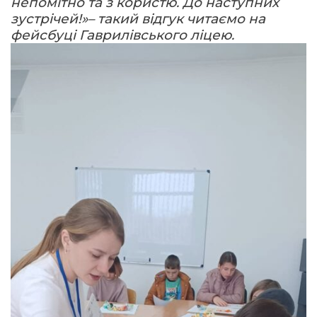
непомітно та з користю. До наступних
зустрічей!»– такий відгук читаємо на
фейсбуці Гаврилівського ліцею.