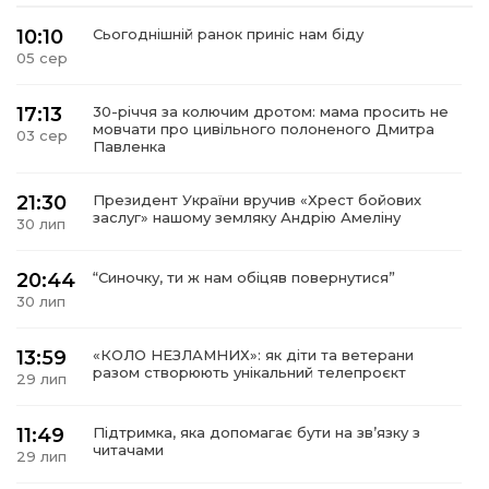
10:10
Сьогоднішній ранок приніс нам біду
05 сер
17:13
30-річчя за колючим дротом: мама просить не
мовчати про цивільного полоненого Дмитра
03 сер
Павленка
21:30
Президент України вручив «Хрест бойових
заслуг» нашому земляку Андрію Амеліну
30 лип
20:44
“Синочку, ти ж нам обіцяв повернутися”
30 лип
13:59
«КОЛО НЕЗЛАМНИХ»: як діти та ветерани
разом створюють унікальний телепроєкт
29 лип
11:49
Підтримка, яка допомагає бути на зв’язку з
читачами
29 лип