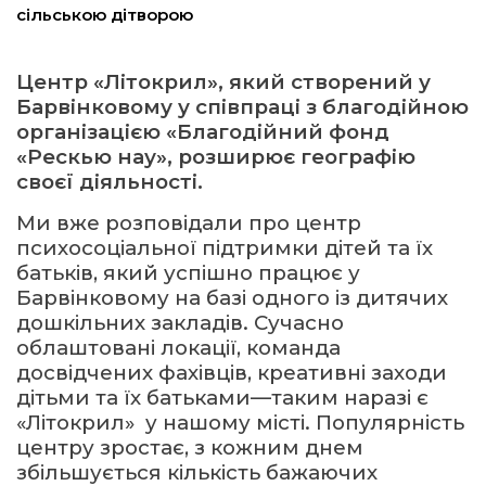
сільською дітворою
ма
Центр «Літокрил», який створений у
Барвінковому у співпраці з благодійною
кти
організацією «Благодійний фонд
«Рескью нау», розширює географію
ма
своєї діяльності.
Ми вже розповідали про центр
ти
психосоціальної підтримки дітей та їх
батьків, який успішно працює у
Барвінковому на базі одного із дитячих
дошкільних закладів. Сучасно
облаштовані локації, команда
досвідчених фахівців, креативні заходи
дітьми та їх батьками—таким наразі є
«Літокрил» у нашому місті. Популярність
центру зростає, з кожним днем
збільшується кількість бажаючих