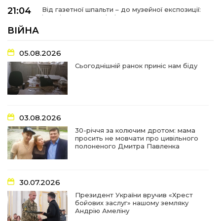
21:04
Від газетної шпальти – до музейної експозиції:
історії Героїв Барвінківщини стали частиною
27 лип
літопису війни
ВІЙНА
17:18
У Барвінківській громаді вшанували людей
05.08.2026
найгуманнішої професії
27 лип
Сьогоднішній ранок приніс нам біду
16:29
Медики Барвінківської громади
вдосконалюють професійні навички
22 лип
03.08.2026
15:09
У Пригожому з дітьми та їх батьками
працювали фахівці благодійного фонду
22 лип
30-річчя за колючим дротом: мама
просить не мовчати про цивільного
полоненого Дмитра Павленка
07:17
“Мені й досі сниться син”: чотири роки світлої
пам`яті Олександра Шинкаря
21 лип
30.07.2026
11:06
За дві доби — серія ворожих ударів по
Президент України вручив «Хрест
Барвінківській громаді
20 лип
бойових заслуг» нашому земляку
Андрію Амеліну