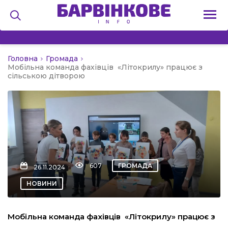
Головна
Громада
на
Мобільна команда фахівців «Літокрилу» працює з
сільською дітворою
и
льство
607
ГРОМАДА
26.11.2024
НОВИНИ
я
Мобільна команда фахівців «Літокрилу» працює з