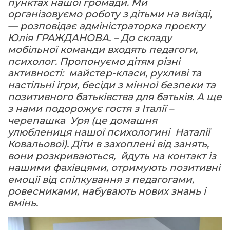
пунктах нашої громади. Ми
організовуємо роботу з дітьми на виїзді,
— розповідає адміністраторка проєкту
Юлія ГРАЖДАНОВА. – До складу
мобільної команди входять педагоги,
психолог. Пропонуємо дітям різні
активності: майстер-класи, рухливі та
настільні ігри, бесіди з мінної безпеки та
позитивного батьківства для батьків. А ще
з нами подорожує гостя з Італії –
черепашка Уря (це домашня
улюблениця нашої психологині Наталії
Ковальової). Діти в захоплені від занять,
вони розкриваються, йдуть на контакт із
нашими фахівцями, отримують позитивні
емоції від спілкування з педагогами,
ровесниками, набувають нових знань і
вмінь.