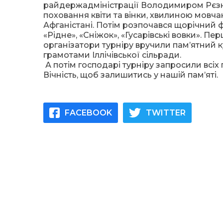
райдержадміністрації Володимиром Рєзні
поховання квіти та вінки, хвилиною мовча
Афганістані.
Потім розпочався щорічний
«Рідне», «Сніжок», «Гусарівські вовки». П
організатори турніру вручили пам’ятний
грамотами Іллічівської сільради.
А потім господарі турніру запросили всіх
Вічність, щоб залишитись у нашій пам’яті.
FACEBOOK
TWITTER