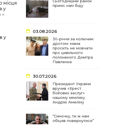
частиною літопису війни
Сьогоднішній ранок
о місця
приніс нам біду
в у
 –
17:18
У Барвінківській громаді
вшанували людей
27 лип
найгуманнішої професії
03.08.2026
в у
16:29
Медики Барвінківської
30-річчя за колючим
громади вдосконалюють
дротом: мама
22 лип
професійні навички
просить не мовчати
про цивільного
полоненого Дмитра
15:09
У Пригожому з дітьми та
Павленка
їх батьками працювали
22 лип
фахівці благодійного
фонду
30.07.2026
Президент України
вручив «Хрест
07:17
“Мені й досі сниться син”:
бойових заслуг»
чотири роки світлої
21 лип
нашому земляку
пам`яті Олександра
Андрію Амеліну
Шинкаря
“Синочку, ти ж нам
11:06
За дві доби — серія
обіцяв повернутися”
ворожих ударів по
20 лип
Барвінківській громаді