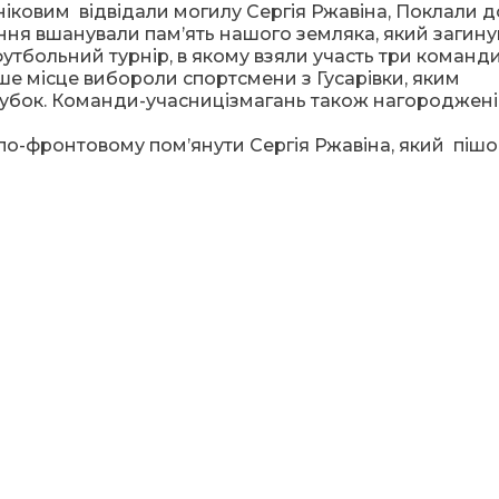
ковим відвідали могилу Сергія Ржавіна, Поклали д
ння вшанували пам’ять нашого земляка, який загину
футбольний
турнір,
в якому взяли участь три команди
ерше місце вибороли спортсмени з Гусарівки, яким
 кубок. Команди-учасницізмагань також нагороджені
 по-фронтовому пом’янути Сергія Ржавіна, який пішо