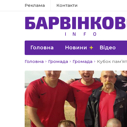
Реклама
Контакти
Головна
Новини
Відео
Головна
Громада
Громада
Кубок пам’ят