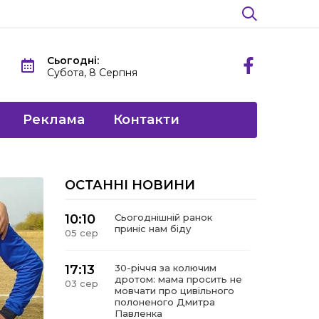
Сьогодні:
Субота, 8 Серпня
Реклама
Контакти
ОСТАННІ НОВИНИ
10:10
Сьогоднішній ранок
приніс нам біду
05 сер
17:13
30-річчя за колючим
дротом: мама просить не
03 сер
мовчати про цивільного
полоненого Дмитра
Павленка