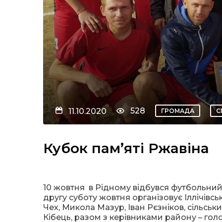
528
11.10.2020
ГРОМАДА
С
Кубок пам’яті Ржавіна
10 жовтня
в Рідному
відбувся футбольний 
другу суботу жовтня організовує Іллічівсь
Чех, Микола Мазур, Іван Рєзніков, сільсь
Кібець, разом з керівниками району – г