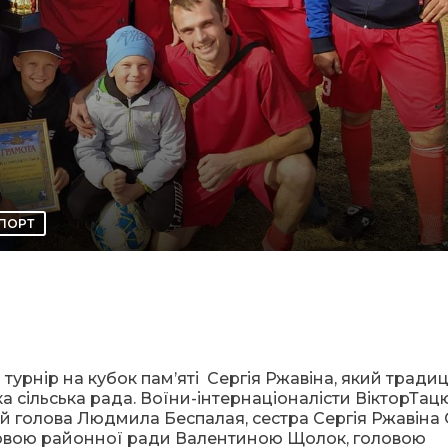
ПОРТ
турнір на кубок пам’яті Сергія Ржавіна
, який традиц
ка сільська рада. Воїни-інтернаціоналісти ВікторТацю
кий голова Людмила Беспалая, сестра Сергія Ржавіна
оловою районної ради Валентиною Щолок, головою