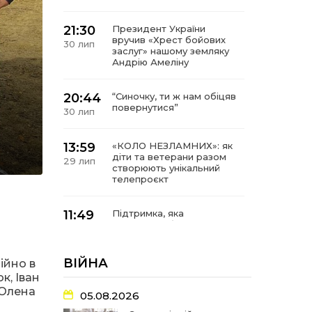
21:30
Президент України
вручив «Хрест бойових
30 лип
заслуг» нашому земляку
Андрію Амеліну
20:44
“Синочку, ти ж нам обіцяв
повернутися”
30 лип
13:59
«КОЛО НЕЗЛАМНИХ»: як
діти та ветерани разом
29 лип
створюють унікальний
телепроєкт
11:49
Підтримка, яка
допомагає бути на
29 лип
зв’язку з читачами
ВІЙНА
ійно в
21:04
Від газетної шпальти – до
к, Іван
музейної експозиції:
27 лип
 Олена
історії Героїв
05.08.2026
Барвінківщини стали