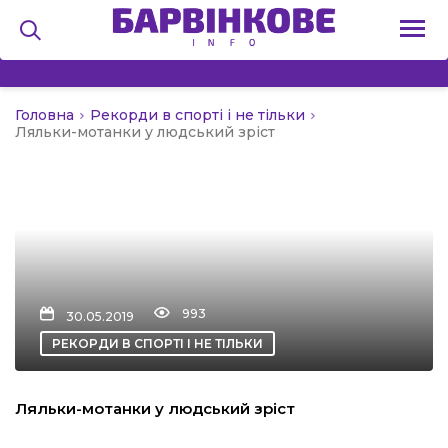
Головна
Рекорди в спорті і не тільки
на
Ляльки-мотанки у людський зріст
и
льство
993
30.05.2019
РЕКОРДИ В СПОРТІ І НЕ ТІЛЬКИ
я
Ляльки-мотанки у людський зріст