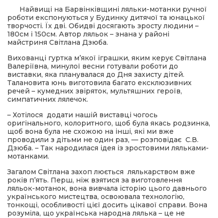
Найвищі на Барвінківщині ляльки-мотанки ручної
роботи експонуються у Будинку дитячої та юнацької
ма
творчості. Їх дві. Обидві досягають зросту людини –
180см і 150см. Автор ляльок – знана у районі
майстриня Світлана Дзюба.
кти
Вихованці гуртка м’якої іграшки, яким керує Світлана
Валеріївна, минулої весни готували роботи до
виставки, яка планувалася до Дня захисту дітей.
ма
Талановита юнь виготовила багато ексклюзивних
речей – кумедних звіряток, мультяшних героїв,
симпатичних лялечок.
ти
– Хотілося додати нашій виставці чогось
оригінального, колоритного, щоб була якась родзинка,
щоб вона була не схожою на інші, які ми вже
проводили з дітьми не один раз, — розповідає С.В.
Дзюба. – Так народилася ідея із зростовими ляльками-
мотанками.
Загалом Світлана захоп люється лялькарством вже
років п’ять. Перш, ніж взятися за виготовлення
ляльок-мотанок, вона вивчала історію цього давнього
українського мистецтва, освоювала технологію,
тонкощі, особливості цієї досить цікавої справи. Вона
розуміла, що українська народна лялька – це не