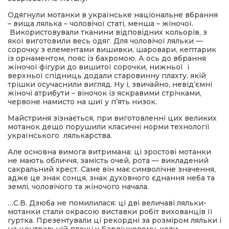
Одягнули мотанки в українське національне вбрання
– вища лялька – чоловічої статі, менша – жіночої.
Використовували тканини відповідних кольорів, з
якої виготовили весь одяг. Для чоловічої ляльки —
сорочку з елементами вишивки, шаровари, кептарик
із орнаментом, пояс із бахромою. А ось до вбрання
жіночої фігури до вишитої сорочки, нижньої і
верхньої спідниць додали старовинну плахту, якій
трішки осучаснили вигляд. Ну і, звичайно, невід’ємні
жіночі атрибути – віночок із яскравими стрічками,
червоне намисто на шиї у п’ять низок.
Майстриня зізнається, при виготовленні цих великих
мотанок дещо порушили класичні норми технології
українського лялькарства.
Але основна вимога витримана: ці зростові мотанки
не мають обличчя, замість очей, рота — викладений
сакральний хрест. Саме він має символічне значення,
адже це знак сонця, знак духовного єднання неба та
землі, чоловічого та жіночого начала.
…С.В. Дзюба не помилилася: ці дві величаві ляльки-
мотанки стали окрасою виставки робіт вихованців її
гуртка. Презентували ці рекордні за розміром ляльки і