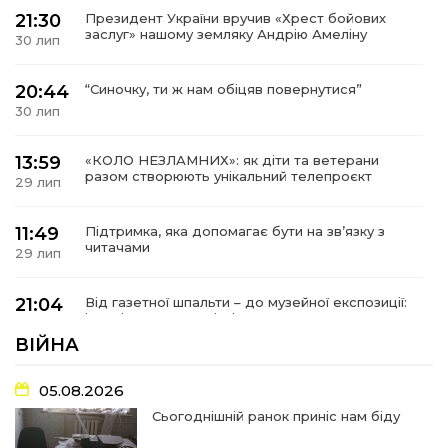
21:30
Президент України вручив «Хрест бойових
заслуг» нашому земляку Андрію Амеліну
30 лип
20:44
“Синочку, ти ж нам обіцяв повернутися”
30 лип
13:59
«КОЛО НЕЗЛАМНИХ»: як діти та ветерани
разом створюють унікальний телепроєкт
29 лип
11:49
Підтримка, яка допомагає бути на зв’язку з
читачами
29 лип
21:04
Від газетної шпальти – до музейної експозиції:
історії Героїв Барвінківщини стали частиною
27 лип
літопису війни
ВІЙНА
17:18
У Барвінківській громаді вшанували людей
05.08.2026
найгуманнішої професії
27 лип
Сьогоднішній ранок приніс нам біду