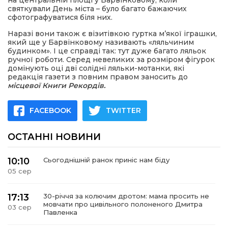
на центральній площі у Барвінковому, коли
святкували День міста – було багато бажаючих
сфотографуватися біля них.
Наразі вони також є візитівкою гуртка м’якої іграшки,
який ще у Барвінковому називають «ляльчиним
будинком». І це справді так: тут дуже багато ляльок
ручної роботи. Серед невеликих за розміром фігурок
домінують оці дві солідні ляльки-мотанки, які
редакція газети з повним правом заносить до
місцевої Книги Рекордів.
FACEBOOK
TWITTER
ОСТАННІ НОВИНИ
10:10
Сьогоднішній ранок приніс нам біду
05 сер
17:13
30-річчя за колючим дротом: мама просить не
мовчати про цивільного полоненого Дмитра
03 сер
Павленка