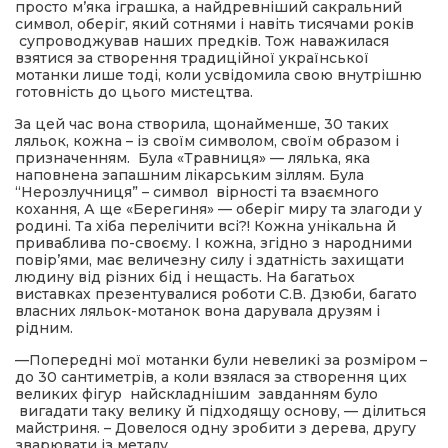
просто м’яка іграшка, а найдревніший сакральний
символ, оберіг, який сотнями і навіть тисячами років
супроводжував наших предків. Тож наважилася
взятися за створення традиційної української
мотанки лише тоді, коли усвідомила свою внутрішню
готовність до цього мистецтва.
За цей час вона створила, щонайменше, 30 таких
ляльок, кожна – із своїм символом, своїм образом і
призначенням. Була «Травниця» — лялька, яка
наповнена запашним лікарським зіллям. Була
“Нерозлучниця” – символ вірності та взаємного
кохання, А ще «Берегиня» — оберіг миру та злагоди у
родині. Та хіба перелічити всі?! Кожна унікальна й
приваблива по-своєму. І кожна, згідно з народними
повір’ями, має величезну силу і здатність захищати
людину від різних бід і нещасть. На багатьох
виставках презентувалися роботи С.В. Дзюби, багато
власних ляльок-мотанок вона дарувала друзям і
рідним.
—Попередні мої мотанки були невеликі за розміром –
до 30 сантиметрів, а коли взялася за створення цих
великих фігур найскладнішим завданням було
вигадати таку велику й підходящу основу, — ділиться
майстриня. – Довелося одну зробити з дерева, другу
зварювати із металу.