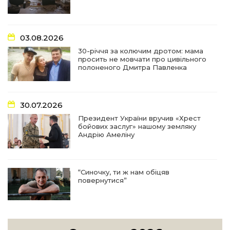
16:29
Медики Барвінківської громади
вдосконалюють професійні навички
22 лип
03.08.2026
15:09
У Пригожому з дітьми та їх батьками
працювали фахівці благодійного фонду
22 лип
30-річчя за колючим дротом: мама
просить не мовчати про цивільного
полоненого Дмитра Павленка
07:17
“Мені й досі сниться син”: чотири роки світлої
пам`яті Олександра Шинкаря
21 лип
30.07.2026
11:06
За дві доби — серія ворожих ударів по
Президент України вручив «Хрест
Барвінківській громаді
20 лип
бойових заслуг» нашому земляку
Андрію Амеліну
14:38
У Барвінковому сталася пожежа у житловій
квартирі: постраждалих немає
17 лип
“Синочку, ти ж нам обіцяв
повернутися”
13:52
Посмертні нагороди Героям: у Барвінковому
вшанували полеглих Захисників України
10 лип
05:05
Яскраві миттєвості літа для сільської малечі: у
29.07.2026