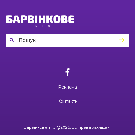
21:00
У Гусарівському старостинському окрузі
оновлено амбулаторію сімейної медицини
23 чер
03.07.2026
03:49
Сергій Козаков і Валерій Павленко: різні долі,
Вони віддали життя за Україну: 3
один вибір — захищати Україну
23 чер
липня вшановуємо пам’ять Миколи
Сохи та Олександра Ковальова
04:27
Дмитро ГОРБЕНКО: календар його життя
зупинився на цифрі 24
21 чер
02.07.2026
10:00
Ювілейний рік — нові можливості: 22 педагоги
Поки звучить материнська молитва,
Барвінківського ліцею №1 пройшли фахове
живе пам’ять
18 чер
навчання
Реклама
19:37
Safe Steps: від партнерства до відновлення
та інновацій у сфері протимінної діяльності
16 чер
27.06.2026
Контакти
27 червня Миколі Кравченку мало б
виповнитися 29. Пам’ятаємо Героя
19:24
Ініціатива, що змінює простір і життя
16 чер
Барвінкове info @2026. Всі права захищені.
15:33
Воїн із молитвою в серці: пам’яті Олександра