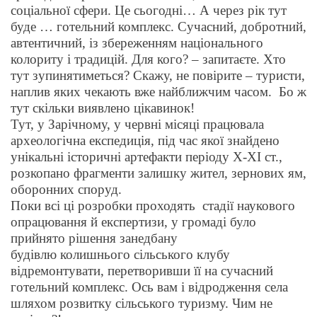
соціальної сфери. Це сьогодні… А через рік тут
буде … готельний комплекс. Сучасний, добротний,
автентичний, із
збереже
нням національного
колориту і традицій. Для кого? – запитаєте. Хто
тут зупинятиметься? Скажу, не повірите – туристи,
наплив яких чекають вже найближчим часом. Бо ж
тут скільки виявлено цікавинок!
Т
ут,
у
Зарічному
,
у червні місяці працювала
археологічна експедиція, під час якої знайдено
унікальні історичні артефакти періоду Х-ХІ ст.,
розкопано фрагменти залишку жител, зернових ям,
оборонних споруд.
Поки всі ці розробки проходять стадії наукового
опрацювання й експертизи, у громаді було
прийнято рішення занедбану
будівлю колишнього сільського клубу
відремонтувати, перетворивши її на сучасний
готельний комплекс. Ось вам і
відродження
с
ела
шляхом розвитку сільського туризму. Чим не