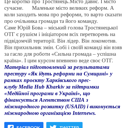
Це коротко про Тростянець.Місто давнє. І місто
сучасне.
Маленьке місто великих реформ.
А
коли заходить мова про реформи, то варто сказати
про очільника громади та його команду.
Саме
Юрій Бова – міський голова Тростянецької
ОТГ є рушієм і ініціатором всіх перетворень на
підвідомчій території. Він лідер. Він локомотив.
Він прихильник змін. Собі і своїй команді він взяв
за гасло для роботи «Сильна громада – успішна
країна». І цим курсом впевнено веде своє ОТГ.
Матеріал підготовлений за результатами
престуру «Як ідуть реформи на Сумщині» у
рамках проєкту Харківського прес-
клубу
Media Hub Kharkiv
за підтримки
«Медійної програми в Україні», що
фінансується Агентством США з
міжнародного розвитку (
USAID
) і виконується
міжнародною організацією
Internews.
FACEBOOK
TWITTER