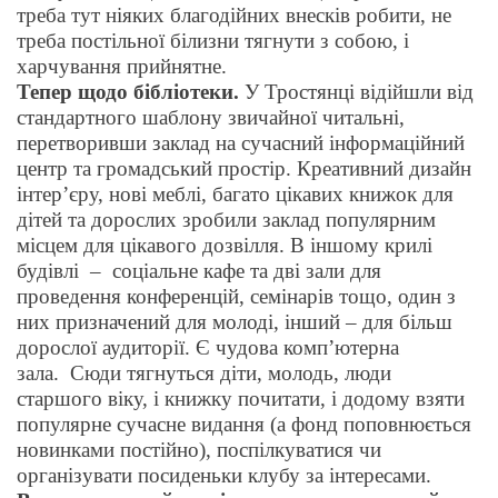
треба тут ніяких благодійних внесків робити, не
треба постільної білизни тягнути з собою, і
харчування прийнятне.
Тепер щодо бібліотеки.
У Тростянці відійшли від
стандартного шаблону звичайної читальні,
перетворивши заклад на
сучасний інформаційний
центр та громадський простір.
Креативний дизайн
інтер’єру, нові меблі, багато цікавих книжок для
дітей та дорослих зробили заклад популярним
місцем для цікавого дозвілля. В іншому крилі
будівлі – соціальне кафе та дв
і
зали для
проведення конференцій, семінарів тощо, один з
них призначений для молоді
,
інший
–
для більш
дорослої аудиторії. Є чудова комп’ютерна
зала
.
Сюди тягнуться діти, молодь, люди
старшого віку, і книжку почитати, і додому взяти
популярне сучасне видання (а фонд поповнюється
новинками постійно), поспілкуватися чи
організувати посиденьки клубу за інтересами.