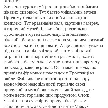
варіант?!
Хоча для туриста у Тростянці знайдеться багато
цікавих дивовиж. Тут багато унікальних музеїв.
Причому більшість з них об’єднані в один
комплекс. Тут краєзнавча зала, картинна галерея,
історичний музей. І, звичайно, родзинкою
Тростянця є музей шоколаду. Він настільки
цікавий і багатющий на експонати, що ледь встигай
все споглядати й оцінювати. А ще дивіться уважно
під ноги – на підлозі теж облаштовані скляні
вітринні ніші з раритетними речами. І дихайте
глибоко – бо тут таке смачне поєднання аромату
шоколаду, кави
, вершків
. Ось тільки шкода, що
придбати фірмових шоколадок у Тростянц
і
не
вийде. Фабрика не організовує з точки зору
економічної недоцільності торгівлю своєї
продукції, а музей, як комунальний заклад, не
може вести торгівлю цим продуктом. Отож
маг
н
ітики та сувенірну продукцію тут вам
запропонують, а ось «Корону» чи «Мілку»