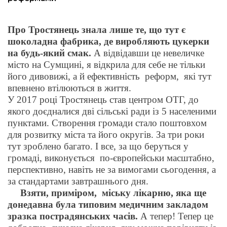
ма
Про Тростянець знала лише те, що тут є
шоколадна фабрика, де виробляють цукерки
кти
на будь-який смак.
А відвідавши це невеличке
місто на Сумщині, я відкрила для себе не тільки
його дивовижі, а й ефективність реформ, які тут
ма
впевнено втілюються в життя.
У 2017 році Тростянець став центром ОТГ, до
ти
якого доєдналися дві сільські ради із 5 населеними
пунктами. Створення громади стало поштовхом
для розвитку міста та його округів. За три роки
тут зроблено багато. І все, за що беруться у
громаді, виконується по-європейськи масштабно,
перспективно, навіть не за вимогами сьогодення, а
за стандартами завтрашнього дня.
Взяти, приміром, міську лікарню, яка ще
донедавна була типовим медичним закладом
зразка пострадянських часів.
А тепер! Тепер це