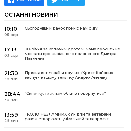
ОСТАННІ НОВИНИ
10:10
Сьогоднішній ранок приніс нам біду
05 сер
17:13
30-річчя за колючим дротом: мама просить не
мовчати про цивільного полоненого Дмитра
03 сер
Павленка
21:30
Президент України вручив «Хрест бойових
заслуг» нашому земляку Андрію Амеліну
30 лип
20:44
“Синочку, ти ж нам обіцяв повернутися”
30 лип
13:59
«КОЛО НЕЗЛАМНИХ»: як діти та ветерани
разом створюють унікальний телепроєкт
29 лип