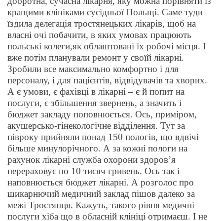
добротна, сучасна лікарня, яку можна порівняти із
кращими клініками сусідньої Польщі. Саме туди
їздила делегація тростянецьких лікарів, щоб на
власні очі побачити, в яких умовах працюють
польські колеги,як облаштовані їх робочі місця. І
вже потім планували ремонт у своїй лікарні.
Зробили все максимально комфортно і для
персоналу, і для пацієнтів, відвідувачів та хворих.
А є умови, є фахівці в лікарні – є й попит на
послуги, є збільшення звернень, а значить і
бюджет закладу поповнюється. Ось, приміром,
акушерсько-гінекологічне відділення. Тут за
півроку прийняли понад 150 пологів, що вдвічі
більше минулорічного. А за кожні пологи на
рахунок лікарні служба охорони здоров’я
перераховує по 10 тисяч гривень. Ось так і
наповнюється бюджет лікарні. А розголос про
шикарнючий медичний заклад пішов далеко за
межі Тростянця. Кажуть, такого рівня медичні
послуги хіба що в обласній клініці отримаєш. І не