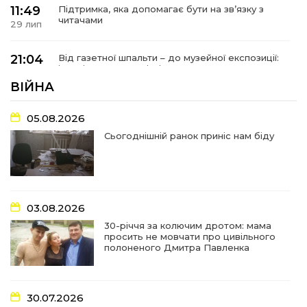
11:49
Підтримка, яка допомагає бути на зв’язку з
читачами
29 лип
21:04
Від газетної шпальти – до музейної експозиції:
історії Героїв Барвінківщини стали частиною
27 лип
літопису війни
ВІЙНА
17:18
У Барвінківській громаді вшанували людей
05.08.2026
найгуманнішої професії
27 лип
Сьогоднішній ранок приніс нам біду
16:29
Медики Барвінківської громади
вдосконалюють професійні навички
22 лип
03.08.2026
15:09
У Пригожому з дітьми та їх батьками
працювали фахівці благодійного фонду
22 лип
30-річчя за колючим дротом: мама
просить не мовчати про цивільного
полоненого Дмитра Павленка
07:17
“Мені й досі сниться син”: чотири роки світлої
пам`яті Олександра Шинкаря
21 лип
30.07.2026