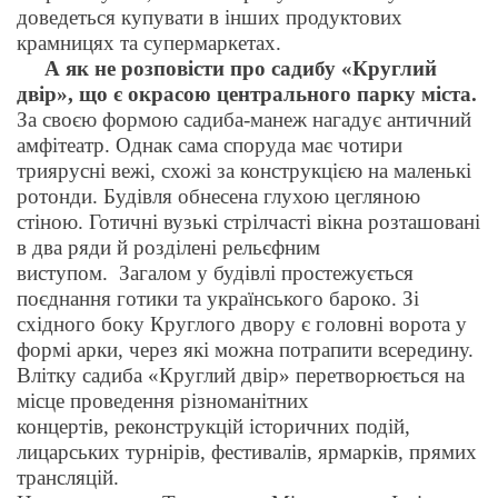
доведеться купувати в інших продуктових
крамницях та супермаркетах.
А як не розповісти про садибу «Круглий
двір», що є окрасою центрального парку міста.
За своєю формою садиба-манеж нагадує античний
амфітеатр. Однак сама споруда має чотири
триярусні вежі, схожі за конструкцією на маленькі
ротонди. Будівля обнесена глухою цегляною
стіною. Готичні вузькі стрілчасті вікна розташовані
в два ряди й розділені рельєфним
виступом.
Загалом у будівлі простежується
поєднання готики та українського бароко. Зі
східного боку Круглого двору є головні ворота у
формі арки, через які можна потрапити всередину.
Влітку садиба «Круглий двір» перетворюється на
місце проведення різноманітних
концертів,
реконструкцій історичних подій,
лицарських турнірів, фестивалів,
ярмарків, прямих
трансляцій.