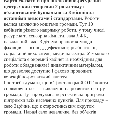
Варто сказати й про інклюзивно-ресурсний
центр, який створений 2 роки тому і
облаштований буквально за 8 місяців за
останніми вимогами і стандартами.
Роботи
велися виключно коштами громади. Тут 10
кабінетів різного напрямку роботи, у тому числі
ресурсна та сенсорна кімнати, зала ЛФК,
навчальний клас. З дітьми працює команда
фахівців – логопед, дефектолог, реабілітолог,
соціальний вихователь, медична сестра. У кожного
спеціаліста є окремий кабінет із необхідним для
роботи обладнанням і дидактичним матеріалом,
що дозволяє доступно і фахово проводити
корекційно-розвиткові заняття.
І не треба думати, що в Тростянецькій ОТГ кошти
спрямовуються
виключно на розвиток центру
громади. Тут продумана перспективна програма
підтримки всіх населених пунктів. Для прикладу –
село Зарічне, що є старостинським округом
громади. Наразі село невеличке, без об’єктів