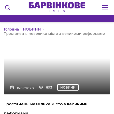
Головна
НОВИНИ
на
Тростянець: невелике місто з великими реформами
и
льство
893
НОВИНИ
16.07.2020
я
Тростянець: невелике місто з великими
реформами