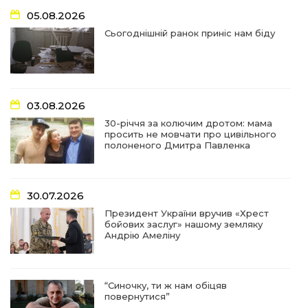
17:18
У Барвінківській громаді вшанували людей
05.08.2026
найгуманнішої професії
27 лип
Сьогоднішній ранок приніс нам біду
16:29
Медики Барвінківської громади
вдосконалюють професійні навички
22 лип
03.08.2026
15:09
У Пригожому з дітьми та їх батьками
працювали фахівці благодійного фонду
22 лип
30-річчя за колючим дротом: мама
просить не мовчати про цивільного
полоненого Дмитра Павленка
07:17
“Мені й досі сниться син”: чотири роки світлої
пам`яті Олександра Шинкаря
21 лип
30.07.2026
11:06
За дві доби — серія ворожих ударів по
Президент України вручив «Хрест
Барвінківській громаді
20 лип
бойових заслуг» нашому земляку
Андрію Амеліну
14:38
У Барвінковому сталася пожежа у житловій
квартирі: постраждалих немає
17 лип
“Синочку, ти ж нам обіцяв
повернутися”
13:52
Посмертні нагороди Героям: у Барвінковому