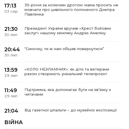
17:13
30-річчя за колючим дротом: мама просить не
мовчати про цивільного полоненого Дмитра
03 сер
Павленка
21:30
Президент України вручив «Хрест бойових
заслуг» нашому земляку Андрію Амеліну
30 лип
20:44
“Синочку, ти ж нам обіцяв повернутися”
30 лип
13:59
«КОЛО НЕЗЛАМНИХ»: як діти та ветерани
разом створюють унікальний телепроєкт
29 лип
11:49
Підтримка, яка допомагає бути на зв’язку з
читачами
29 лип
21:04
Від газетної шпальти – до музейної експозиції:
історії Героїв Барвінківщини стали частиною
27 лип
літопису війни
ВІЙНА