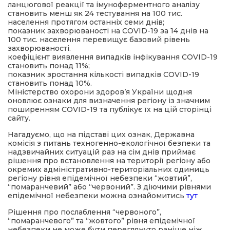
ланцюгової реакції та імуноферментного аналізу
становить менш як 24 тестування на 100 тис.
населення протягом останніх семи днів;
показник захворюваності на COVID-19 за 14 днів на
100 тис. населення перевищує базовий рівень
захворюваності.
коефіцієнт виявлення випадків інфікування COVID-19
становить понад 11%;
показник зростання кількості випадків COVID-19
становить понад 10%.
Міністерство охорони здоров’я України щодня
оновлює ознаки для визначення регіону із значним
поширенням COVID-19 та публікує їх на цій сторінці
сайту.
Нагадуємо, що на підставі цих ознак, Державна
комісія з питань техногенно-екологічної безпеки та
надзвичайних ситуацій раз на сім днів приймає
рішення про встановлення на території регіону або
окремих адміністративно-територіальних одиниць
регіону рівня епідемічної небезпеки “жовтий”,
“помаранчевий” або “червоний”. З діючими рівнями
епідемічної небезпеки можна ознайомитись
тут
Рішення про послаблення “червоного”,
“помаранчевого” та “жовтого” рівня епідемічної
небезпеки не може бути переглянуто раніше ніж