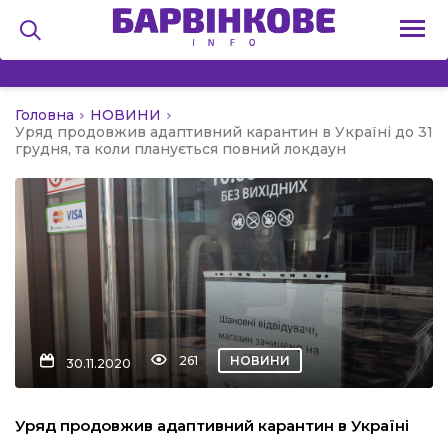
Головна
НОВИНИ
на
Уряд продовжив адаптивний карантин в Україні до 31
грудня, та коли планується повний локдаун
и
льство
261
НОВИНИ
30.11.2020
я
Уряд продовжив адаптивний карантин в Україні