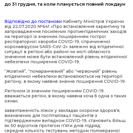
до 31 грудня, та коли планується повний локдаун
ма
Відповідно до постанови
Кабінету Міністрів України
від 22.07.2020 №641 «Про встановлення карантину та
кти
запровадження посилених протиепідемічних заходів
на території із значним поширенням гострої
респіраторної хвороби COVID-19, спричиненої
ма
коронавірусом SARS-CoV-2» залежно від епідемічної
ситуації в регіоні або районі чи місті обласного
значення може бути встановлений рівень епідемічної
ти
небезпеки поширення COVID-19.
“Жовтий”, “помаранчевий” або “червоний” рівень
епідемічної небезпеки встановлюється на території
регіону, в якому наявне значне поширення COVID-19.
Регіоном із значним поширенням COVID-19
вважається регіон, в якому наявна хоча б одна з таких
ознак:
завантаженість ліжок у закладах охорони здоров’я,
визначених для госпіталізації пацієнтів з
підтвердженим випадком COVID-19, становить більш
як 50 відсотків протягом п’яти днів підряд;
середня кількість тестувань методом полімеразної