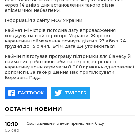
через 14 днів з дня встановлення такого рівня
епідемічної небезпеки.
Інформація з сайту МОЗ України
Кабінет Міністрів погодив дату впровадження
локдауну на всій території України. Жорсткі
карантинні обмеження почнуть діяти
з 23 або з 24
грудня до 15 січня
. Втім, дата ще уточнюється.
Кабмін підготував програму підтримки для бізнесу й
найманих робітників, аби на період жорсткого
карантину вони отримали
8 000 гривень
одноразової
допомоги. За таке рішення має проголосувати
Верховна Рада.
FACEBOOK
TWITTER
ОСТАННІ НОВИНИ
10:10
Сьогоднішній ранок приніс нам біду
05 сер