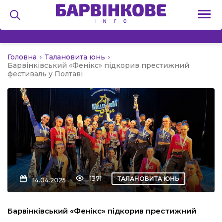
Головна
Талановита юнь
на
Барвінківський «Фенікс» підкорив престижний
фестиваль у Полтаві
и
льство
1371
ТАЛАНОВИТА ЮНЬ
14.04.2025
я
Барвінківський «Фенікс» підкорив престижний