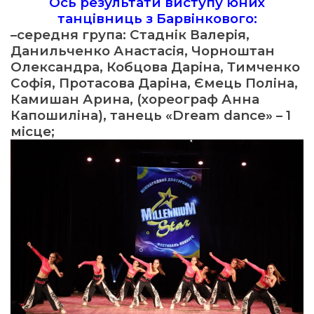
Ось результати виступу юних
танцівниць з Барвінкового:
–
середня група:
Стаднік Валерія,
Данильченко Анастасія, Чорноштан
Оле
ксандра, Кобцова Даріна, Тимченко
Софія, Протасова Даріна, Ємець Поліна,
Камишан Арина,
(хореограф Анна
Капошиліна), танець
«Dream dance» – 1
місце;