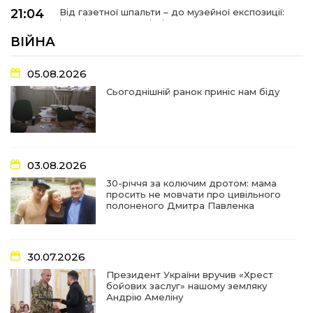
21:04
Від газетної шпальти – до музейної експозиції:
історії Героїв Барвінківщини стали частиною
27 лип
літопису війни
ВІЙНА
17:18
У Барвінківській громаді вшанували людей
05.08.2026
найгуманнішої професії
27 лип
Сьогоднішній ранок приніс нам біду
16:29
Медики Барвінківської громади
вдосконалюють професійні навички
22 лип
03.08.2026
15:09
У Пригожому з дітьми та їх батьками
працювали фахівці благодійного фонду
22 лип
30-річчя за колючим дротом: мама
просить не мовчати про цивільного
полоненого Дмитра Павленка
07:17
“Мені й досі сниться син”: чотири роки світлої
пам`яті Олександра Шинкаря
21 лип
30.07.2026
11:06
За дві доби — серія ворожих ударів по
Президент України вручив «Хрест
Барвінківській громаді
20 лип
бойових заслуг» нашому земляку
Андрію Амеліну