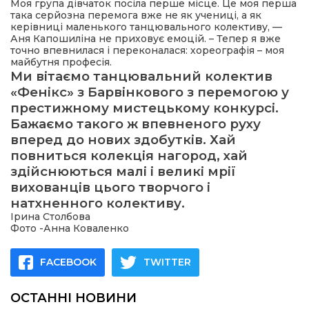
Моя група дівчаток посіла перше місце. Це моя перша
така серйозна перемога вже не як учениці, а як
керівниці маленького танцювального колективу, —
Аня Капошиліна не приховує емоцій. – Тепер я вже
точно впевнилася і переконалася: хореографія – моя
майбутня професія.
Ми вітаємо танцювальний колектив
«Фенікс» з Барвінкового з перемогою у
престижному мистецькому конкурсі.
Бажаємо такого ж впевненого руху
вперед до нових здобутків. Хай
повниться колекція нагород, хай
здійснюються малі і великі мрії
вихованців цього творчого і
натхненного колективу.
Ірина Столбова
Фото -Анна Коваленко
FACEBOOK
TWITTER
ОСТАННІ НОВИНИ