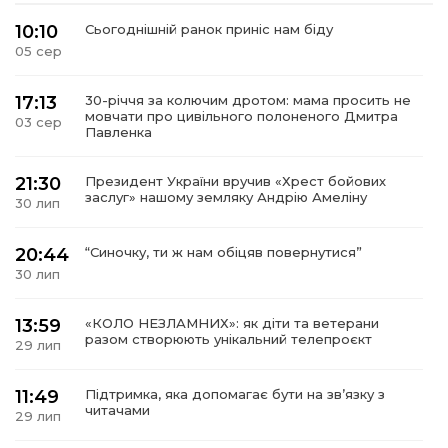
10:10
Сьогоднішній ранок приніс нам біду
05 сер
17:13
30-річчя за колючим дротом: мама просить не
мовчати про цивільного полоненого Дмитра
03 сер
Павленка
21:30
Президент України вручив «Хрест бойових
заслуг» нашому земляку Андрію Амеліну
30 лип
20:44
“Синочку, ти ж нам обіцяв повернутися”
30 лип
13:59
«КОЛО НЕЗЛАМНИХ»: як діти та ветерани
разом створюють унікальний телепроєкт
29 лип
11:49
Підтримка, яка допомагає бути на зв’язку з
читачами
29 лип