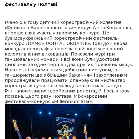
фестиваль у Полтаві
ма
Рівно рік тому дитячий хореографічний колектив
«Фенікс» з Барвінкового, яким керує Анна Коваленко,
кти
вперше взяв участь у творчому конкурсі. Це
був
Всеукраїнський хореографічний фестиваль-
конкурс «DANCE PORTAL UKRAINE». Тоді до Львова
ма
молода хореографка повезла свій зовсім молодий
колектив юних вихованців. Показали журі три
танцювальних номери. І всі вони були удостоєні
ти
дипломів за одне перше і два других призових місць.
Натхненні переможним дебютним виступом, юні
танцюристи ще з більшим бажанням і захопленням
продовжували працювати. опановуючи мистецтво
хореографії сучасного молодіжного стилю танцю.
Рік наполегливих і серйозних репетицій. І ось знову
поїздка. Цього разу Полтава.
Міжнародний
фестиваль-конкурс «Millennium Star».