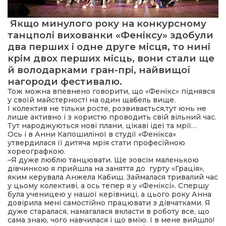
Якщо минулого року на конкурсному
танцполі вихованки «Феніксу» здобули
два перших і одне друге місця, то нині
крім двох перших місць, вони стали ще
й володарками гран-прі, найвищої
нагороди фестивалю.
Тож можна впевнено говорити, що «Фенікс» піднявся
у своїй майстерності на один щабель вище.
І колектив не тільки росте, розвивається,тут юнь не
лише активно і з користю проводить свій вільний час.
Тут народжуються нові плани, цікаві ідеї та мрії…
Ось і в Анни Капошиліної в студії «Фенікса»
утвердилася її дитяча мрія стати професійною
хореографкою.
–Я дуже люблю танцювати. Ще зовсім маленькою
дівчинкою я прийшла на заняття до гурту «Грація»,
яким керувала Анжела Кабиш. Займалася тривалий час
у цьому колективі, а ось тепер я у «Феніксі». Спершу
була ученицею у нашої керівниці, а цього року Анна
довірила мені самостійно працювати з дівчатками. Я
дуже старалася, намагалася вкласти в роботу все, що
сама знаю, чого навчилася і що вмію. І в мене вийшло!