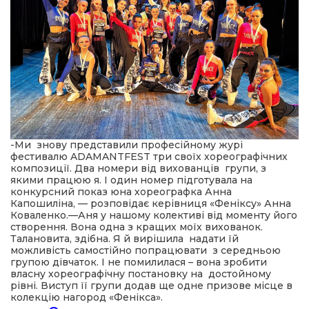
-Ми знову представили професійному журі
фестивалю
ADAMANTFEST
три своїх хореографічних
композиції. Два номери від вихованців групи, з
якими працюю я. І один номер підготувала на
конкурсний показ юна хореографка Анна
Капошиліна, — розповідає керівниця «Феніксу» Анна
Коваленко.—Аня у нашому колективі від моменту його
створення. Вона одна з кращих моїх вихованок.
Талановита, здібна. Я й вирішила надати їй
можливість самостійно попрацювати з середньою
групою дівчаток. І не помилилася – вона зробити
власну хореографічну постановку на достойному
рівні. Виступ її групи додав ще одне призове місце в
колекцію нагород «Фенікса».