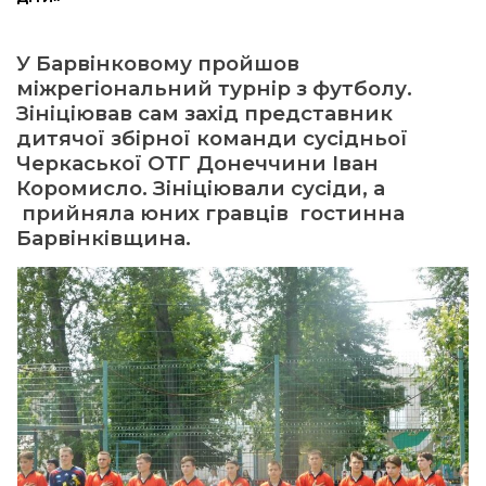
ма
У Барвінковому пройшов
міжрегіональний турнір з футболу.
кти
Зініціював сам захід представник
дитячої збірної команди сусідньої
Черкаської ОТГ Донеччини Іван
ма
Коромисло. Зініціювали сусіди, а
прийняла юних гравців гостинна
ти
Барвінківщина.