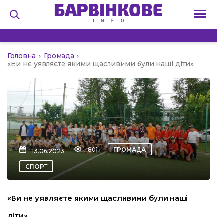
Головна
Громада
на
«Ви не уявляєте якими щасливими були наші діти»
и
льство
801
ГРОМАДА
13.06.2023
СПОРТ
я
«Ви не уявляєте якими щасливими були наші
діти»