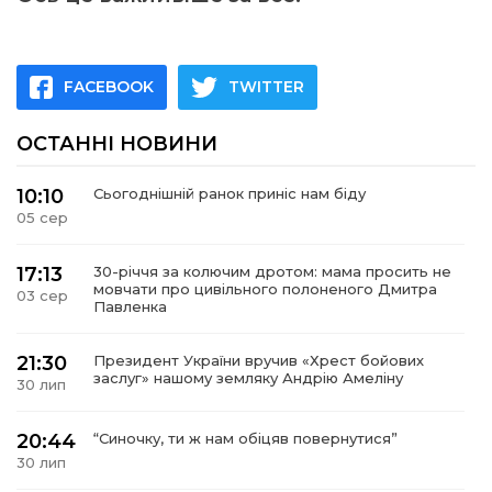
FACEBOOK
TWITTER
ОСТАННІ НОВИНИ
10:10
Сьогоднішній ранок приніс нам біду
05 сер
17:13
30-річчя за колючим дротом: мама просить не
мовчати про цивільного полоненого Дмитра
03 сер
Павленка
21:30
Президент України вручив «Хрест бойових
заслуг» нашому земляку Андрію Амеліну
30 лип
20:44
“Синочку, ти ж нам обіцяв повернутися”
30 лип