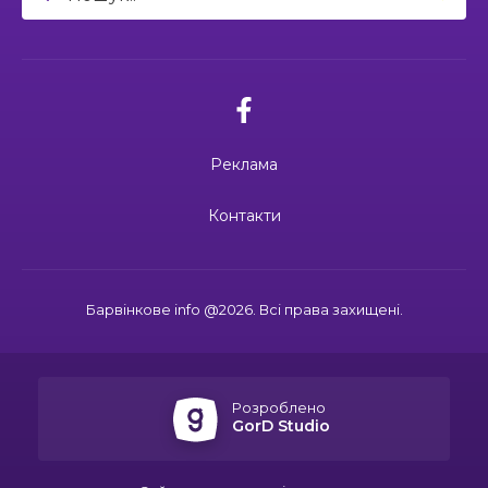
04:27
Дмитро ГОРБЕНКО: календар його життя
зупинився на цифрі 24
21 чер
02.07.2026
10:00
Ювілейний рік — нові можливості: 22 педагоги
Поки звучить материнська молитва,
Барвінківського ліцею №1 пройшли фахове
живе пам’ять
18 чер
навчання
Реклама
19:37
Safe Steps: від партнерства до відновлення
та інновацій у сфері протимінної діяльності
16 чер
27.06.2026
Контакти
27 червня Миколі Кравченку мало б
виповнитися 29. Пам’ятаємо Героя
19:24
Ініціатива, що змінює простір і життя
16 чер
Барвінкове info @2026. Всі права захищені.
15:33
Воїн із молитвою в серці: пам’яті Олександра
21.06.2026
КУШНІРА
15 чер
Дмитро ГОРБЕНКО: календар його
життя зупинився на цифрі 24
Розроблено
12:24
Спільними зусиллями заради дітей: у
GorD Studio
Барвінковому створили сучасний творчий
13 чер
простір