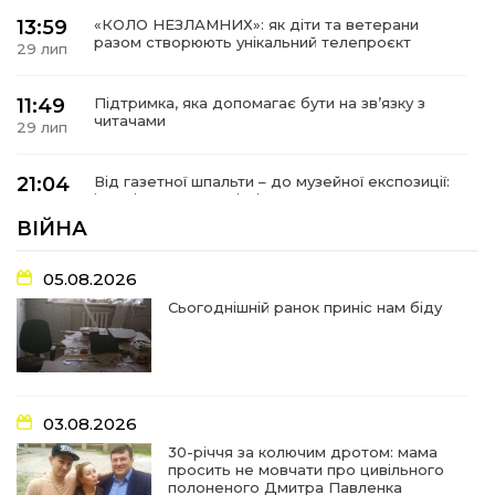
13:59
«КОЛО НЕЗЛАМНИХ»: як діти та ветерани
разом створюють унікальний телепроєкт
29 лип
11:49
Підтримка, яка допомагає бути на зв’язку з
читачами
29 лип
21:04
Від газетної шпальти – до музейної експозиції:
історії Героїв Барвінківщини стали частиною
27 лип
літопису війни
ВІЙНА
17:18
У Барвінківській громаді вшанували людей
05.08.2026
найгуманнішої професії
27 лип
Сьогоднішній ранок приніс нам біду
16:29
Медики Барвінківської громади
вдосконалюють професійні навички
22 лип
03.08.2026
15:09
У Пригожому з дітьми та їх батьками
працювали фахівці благодійного фонду
22 лип
30-річчя за колючим дротом: мама
просить не мовчати про цивільного
полоненого Дмитра Павленка