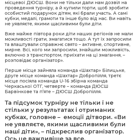
місцевої ДЮСШ. Вони не тільки дали нам дозвіл на
проведення турніру, а й купили торти, щоб зробити
особистий подарунок дітям, які брали участь. А самі
кубки, медалі, грамоти та інше було від нас. Ви навіть
не уявляєте, якими щасливими були діти.
Вже майже півтора роки діти наших регіонів не мали
можливості грати, змагатися тощо. А тут їх запросили
та влаштували справжнє свято – активне, спортивне,
мирне. Всі, кого ми запросили, знайшли можливість,
включно з транспортом, приїхати на ці змагання, –
розповідає організатор».
Перше місце зайняла команда «Шахтар» Білицьке,
друге місце команда «Шахтар» Добропілля, третє
місце посіяла команда U-16 збірна команда
Черкаської ОТГ, четверте – команда ДЮСШ
Барвінкове та п’яте – ДЮСШ Добропілля.
Та підсумок турніру не тільки і не
стільки у результатах і отриманих
кубках, головне – емоції дітвори. «Ви
не уявляєте, якими щасливими були
наші діти», – підкреслив організатор.
Ось це важливіше за все.