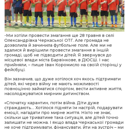
-Ми хотіли провести змагання ще 28 травня в селі
Олександрівка Черкаської ОТГ. Але громада не
дозволила й зачинила футбольне поле. Але ми не
здалися й вирішили провести змагання в іншій
громаді, щоб не підводити дітей. Я звернувся до
місцевої влади міста Барвінкове, в ДЮСШ. І нас
прийняли, – пише Іван Коромисло на своїй сторінці у
фейсбуці.
Він зазначив, що дуже хотілося хоч якось підтримати
дітей, які через війну не мають можливості
повноцінно займатися спортом, вести активне життя,
насолоджуватися мирним дитинством.
«Спочатку карантин, потім війна. Діти дуже
страждають… Хотілося підняти їм настрій, подарувати
емоції, нагадати про мирне життя. Ніхто не знає,
скільки ще триватиме така ситуація, але дітей точно
залишати не можна. І якщо влада Черкаської громади
не хоче підтримувати, фінансувати, йти на зустріч – ми