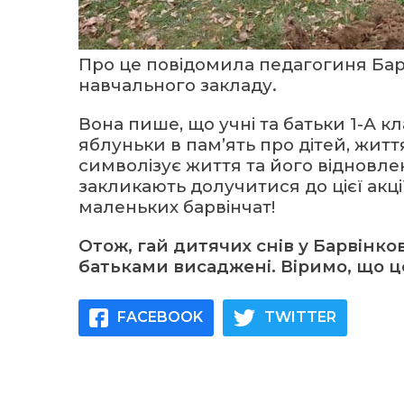
Про це повідомила педагогиня Бар
навчального закладу.
Вона пише, що учні та батьки 1-А 
яблуньки в пам’ять про дітей, житт
символізує життя та його відновл
закликають долучитися до цієї акц
маленьких барвінчат!
Отож, гай дитячих снів у Барвінко
батьками висаджені. Віримо, що це
FACEBOOK
TWITTER