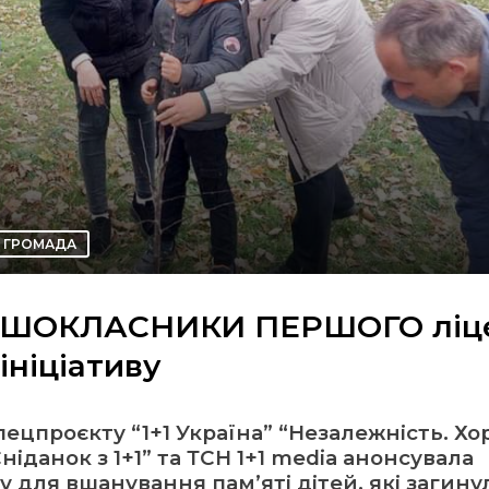
ГРОМАДА
ПЕРШОКЛАСНИКИ ПЕРШОГО лі
ніціативу
спецпроєкту “1+1 Україна” “Незалежність. Хо
іданок з 1+1” та ТСН 1+1 media анонсувала
у для вшанування памʼяті дітей, які загину