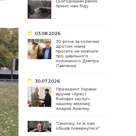
частиною літопису війни
Сьогоднішній ранок
приніс нам біду
17:18
У Барвінківській громаді
вшанували людей
27 лип
найгуманнішої професії
03.08.2026
16:29
Медики Барвінківської
30-річчя за колючим
громади вдосконалюють
дротом: мама
22 лип
професійні навички
просить не мовчати
про цивільного
полоненого Дмитра
15:09
У Пригожому з дітьми та
Павленка
їх батьками працювали
22 лип
фахівці благодійного
фонду
30.07.2026
Президент України
вручив «Хрест
07:17
“Мені й досі сниться син”:
бойових заслуг»
чотири роки світлої
21 лип
нашому земляку
пам`яті Олександра
Андрію Амеліну
Шинкаря
“Синочку, ти ж нам
11:06
За дві доби — серія
обіцяв повернутися”
ворожих ударів по
20 лип
Барвінківській громаді