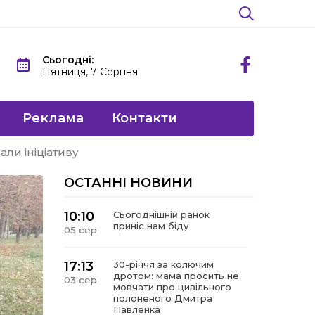
Сьогодні:
Пятниця, 7 Серпня
Реклама
Контакти
и ініціативу
ОСТАННІ НОВИНИ
10:10
Сьогоднішній ранок
приніс нам біду
05 сер
17:13
30-річчя за колючим
дротом: мама просить не
03 сер
мовчати про цивільного
полоненого Дмитра
Павленка