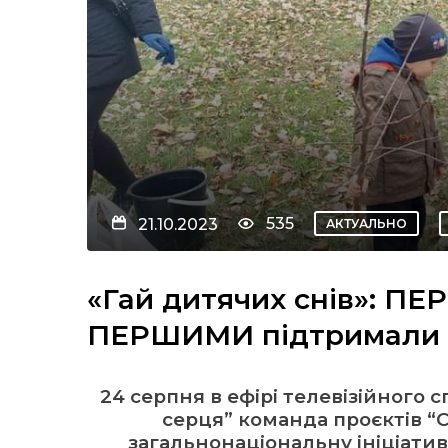
535
21.10.2023
АКТУАЛЬНО
«Гай дитячих снів»: 
ПЕРШИМИ підтримали і
24 серпня в ефірі телевізійного 
серця” команда проєктів “Сн
загальнонаціональну ініціатив