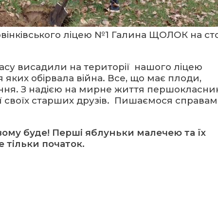
вінківського ліцею №1 Галина ЩОЛОК на сто
класу висадили на території нашого ліцею
я яких обірвала війна. Все, що має плоди,
ення. З надією на мирне життя першокласни
ії своїх старших друзів. Пишаємося справа
вому буде! Перші яблуньки малечею та їх
 тільки початок.