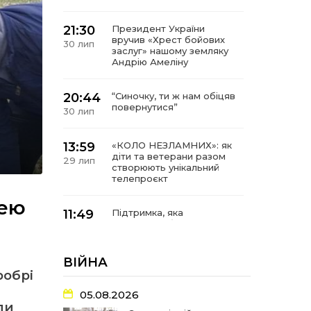
21:30
Президент України
вручив «Хрест бойових
30 лип
заслуг» нашому земляку
Андрію Амеліну
20:44
“Синочку, ти ж нам обіцяв
повернутися”
30 лип
13:59
«КОЛО НЕЗЛАМНИХ»: як
діти та ветерани разом
29 лип
створюють унікальний
телепроєкт
цею
11:49
Підтримка, яка
допомагає бути на
29 лип
зв’язку з читачами
ВІЙНА
21:04
Від газетної шпальти – до
робрі
музейної експозиції:
27 лип
історії Героїв
05.08.2026
Барвінківщини стали
ли