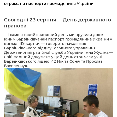
отримали паспорти громадянина України
ма
Сьогодні 23 серпня— День державного
прапора.
кти
—І саме в такий святковий день ми вручили двом
юним барвінківчанам паспорт громадянина України у
ма
вигляді ID-картки, — говорить начальник
Барвінківського відділу Головного управління
Державної міграційної служби України Інна Жудіна.—
ти
Свій перший документ у цей день отримали учні
Барвінківського ліцею ✓2 Нікіта Соніч та Ярослав
Василенчук.