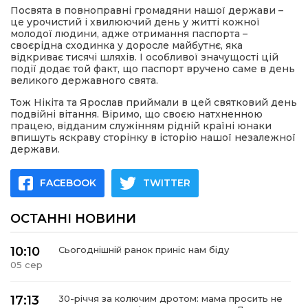
Посвята в повноправні громадяни нашої держави –
це урочистий і хвилюючий день у житті кожної
молодої людини, адже отримання паспорта –
своєрідна сходинка у доросле майбутнє, яка
відкриває тисячі шляхів. І особливої значущості цій
події додає той факт, що паспорт вручено саме в день
великого державного свята.
Тож Нікіта та Ярослав приймали в цей святковий день
подвійні вітання. Віримо, що своєю натхненною
працею, відданим служінням рідній країні юнаки
впишуть яскраву сторінку в історію нашої незалежної
держави.
FACEBOOK
TWITTER
ОСТАННІ НОВИНИ
10:10
Сьогоднішній ранок приніс нам біду
05 сер
17:13
30-річчя за колючим дротом: мама просить не