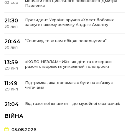
мовчати про цивільного полоненого Дмитра
03 сер
Павленка
21:30
Президент України вручив «Хрест бойових
заслуг» нашому земляку Андрію Амеліну
30 лип
20:44
“Синочку, ти ж нам обіцяв повернутися”
30 лип
13:59
«КОЛО НЕЗЛАМНИХ»: як діти та ветерани
разом створюють унікальний телепроєкт
29 лип
11:49
Підтримка, яка допомагає бути на зв’язку з
читачами
29 лип
21:04
Від газетної шпальти – до музейної експозиції:
історії Героїв Барвінківщини стали частиною
27 лип
літопису війни
ВІЙНА
17:18
У Барвінківській громаді вшанували людей
05.08.2026