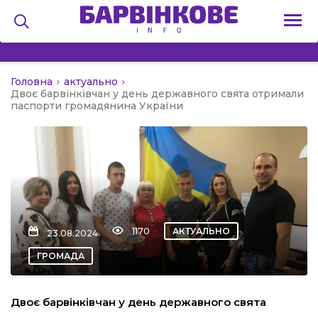
Головна
актуально
на
Двоє барвінківчан у день державного свята отримали
паспорти громадянина України
и
льство
1170
АКТУАЛЬНО
23.08.2024
ГРОМАДА
я
Двоє барвінківчан у день державного свята