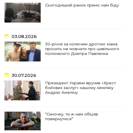
найгуманнішої професії
27 лип
Сьогоднішній ранок приніс нам біду
16:29
Медики Барвінківської громади
вдосконалюють професійні навички
22 лип
03.08.2026
15:09
У Пригожому з дітьми та їх батьками
працювали фахівці благодійного фонду
22 лип
30-річчя за колючим дротом: мама
просить не мовчати про цивільного
полоненого Дмитра Павленка
07:17
“Мені й досі сниться син”: чотири роки світлої
пам`яті Олександра Шинкаря
21 лип
30.07.2026
11:06
За дві доби — серія ворожих ударів по
Президент України вручив «Хрест
Барвінківській громаді
20 лип
бойових заслуг» нашому земляку
Андрію Амеліну
14:38
У Барвінковому сталася пожежа у житловій
квартирі: постраждалих немає
17 лип
“Синочку, ти ж нам обіцяв
повернутися”
13:52
Посмертні нагороди Героям: у Барвінковому
вшанували полеглих Захисників України
10 лип