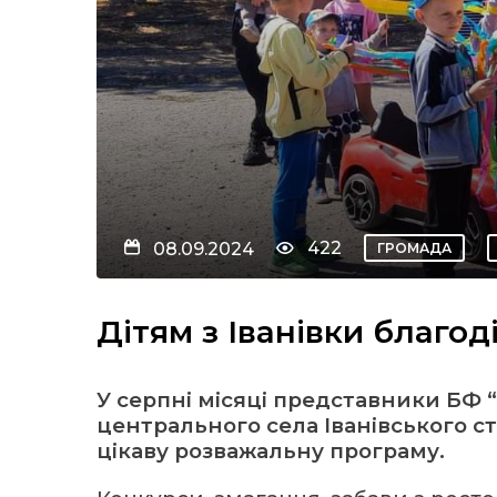
422
08.09.2024
ГРОМАДА
Дітям з Іванівки благо
У серпні місяці представники БФ 
центрального села Іванівського с
цікаву розважальну програму.