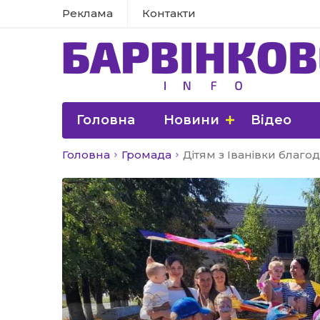
Реклама
Контакти
Головна
Новини
Відео
Головна
Громада
Дітям з Іванівки благ