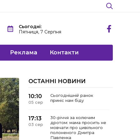
Сьогодні:
Пятниця, 7 Серпня
Реклама
Контакти
ОСТАННІ НОВИНИ
10:10
Сьогоднішній ранок
приніс нам біду
05 сер
17:13
30-річчя за колючим
дротом: мама просить не
03 сер
мовчати про цивільного
полоненого Дмитра
Павленка