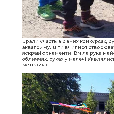
Брали участь в різних конкурсах, 
аквагриму. Діти вчилися створюва
яскраві орнаменти. Вміла рука майс
обличчях, руках у малечі з’являлися
метеликів…