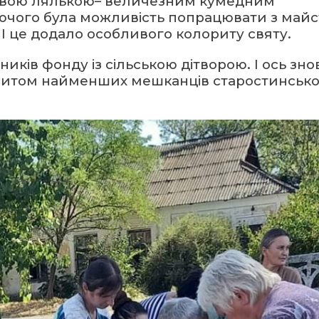
стовою лялькою– величезним кумедним
ючого була можливість попрацювати з май
 І це додало особливого колориту святу.
иків фонду із сільською дітворою. І ось зно
ізитом найменших мешканців старостинськ