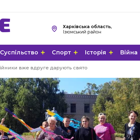
Харківська область,
Ізюмський район
Суспільство
Спорт
Історія
Війна
одійники вже вдруге дарують свято