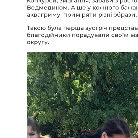
Конкурси, змагання, забави з ро
Ведмедиком. А ще у кожного бажа
аквагриму, приміряти різні образи.
Такою була перша зустріч представн
благодійники порадували своїм в
округу.