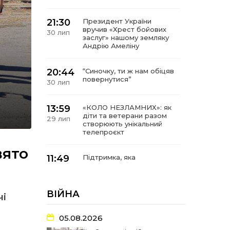
21:30
Президент України
вручив «Хрест бойових
30 лип
заслуг» нашому земляку
Андрію Амеліну
20:44
“Синочку, ти ж нам обіцяв
повернутися”
30 лип
13:59
«КОЛО НЕЗЛАМНИХ»: як
діти та ветерани разом
29 лип
створюють унікальний
телепроєкт
вято
11:49
Підтримка, яка
допомагає бути на
29 лип
зв’язку з читачами
ВІЙНА
чі
21:04
Від газетної шпальти – до
музейної експозиції:
27 лип
історії Героїв
05.08.2026
Барвінківщини стали