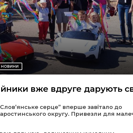
НОВИНИ
дійники вже вдруге дарують с
“Слов’янське серце” вперше завітало до
таростинського округу. Привезли для мале