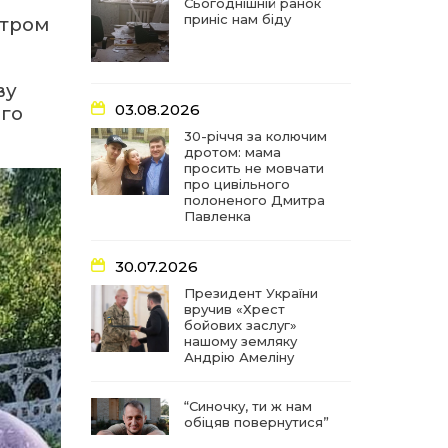
частиною літопису війни
Сьогоднішній ранок
приніс нам біду
стром
17:18
У Барвінківській громаді
вшанували людей
27 лип
найгуманнішої професії
ву
03.08.2026
ого
16:29
Медики Барвінківської
30-річчя за колючим
громади вдосконалюють
дротом: мама
22 лип
професійні навички
просить не мовчати
про цивільного
полоненого Дмитра
15:09
У Пригожому з дітьми та
Павленка
їх батьками працювали
22 лип
фахівці благодійного
фонду
30.07.2026
Президент України
вручив «Хрест
07:17
“Мені й досі сниться син”:
бойових заслуг»
чотири роки світлої
21 лип
нашому земляку
пам`яті Олександра
Андрію Амеліну
Шинкаря
“Синочку, ти ж нам
11:06
За дві доби — серія
обіцяв повернутися”
ворожих ударів по
20 лип
Барвінківській громаді