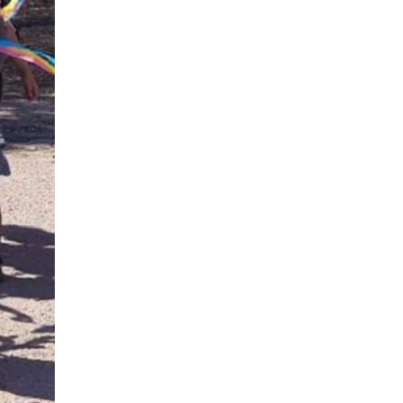
Воїн із молитвою в
19:24
Ініціатива, що змінює
серці: пам’яті
простір і життя
Олександра КУШНІРА
16 чер
15:33
Воїн із молитвою в серці:
пам’яті Олександра
03.06.2026
15 чер
КУШНІРА
“Коли побачив
український прапор —
тоді точно зрозумів: Я
12:24
Спільними зусиллями
ВДОМА”
заради дітей: у
13 чер
Барвінковому створили
сучасний творчий
простір
20.05.2026
«Мамо, я вийшов»: 150
11:15
Відданість, що надихає:
днів між життям і
волонтерку та
надією
12 чер
психологиню Людмилу
Склярову нагороджено
орденом Святої Ольги
14.05.2026
08:48
Година дощу — і повне
Барвінкове: ворожий
село води: наслідки
10 чер
терор мирного