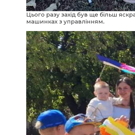
Цього разу захід був ще більш яск
машинках з управлінням.