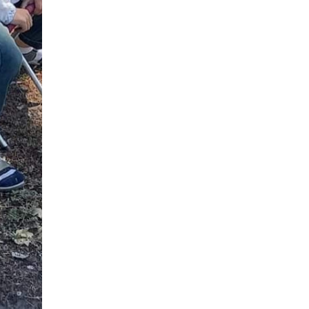
15:24
пам’яті: у Барвінківському
02 лип
краєзнавчому музеї
планують тематичну
20.07.2026
виставку за матеріалами
За дві доби — серія
нашого проєкту
ворожих ударів по
Барвінківській громаді
05:12
Поки звучить
материнська молитва,
02 лип
живе пам’ять
03.07.2026
08:54
Новини громади,
Вони віддали життя
сучасний Колобок і пісні
за Україну: 3 липня
27 чер
за чаєм: як у
вшановуємо пам’ять
Барвінковому проходять
Миколи Сохи та
зустрічі клубу
Олександра
«Надвечір’я»
Ковальова
04:45
02.07.2026
27 червня Миколі
Кравченку мало б
27 чер
Поки звучить
виповнитися 29.
материнська молитва,
Пам’ятаємо Героя
живе пам’ять
21:00
У Гусарівському