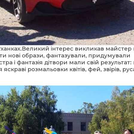
руханках.Великий інтерес викликав майстер 
ти нові образи, фантазували, придумували
тра і фантазія дітвори мали свій результат:
 яскраві розмальовки квітів, фей, звірів, рус