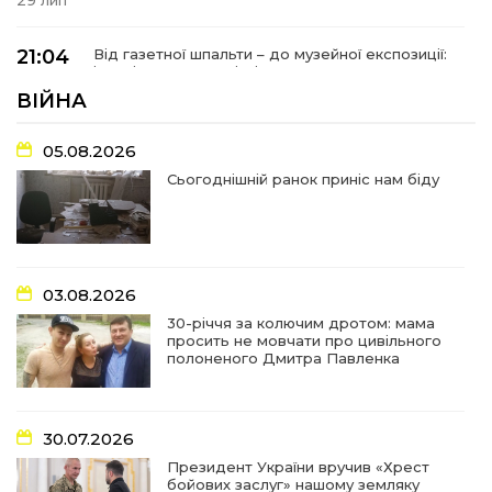
21:04
Від газетної шпальти – до музейної експозиції:
історії Героїв Барвінківщини стали частиною
27 лип
літопису війни
ВІЙНА
17:18
У Барвінківській громаді вшанували людей
05.08.2026
найгуманнішої професії
27 лип
Сьогоднішній ранок приніс нам біду
16:29
Медики Барвінківської громади
вдосконалюють професійні навички
22 лип
03.08.2026
15:09
У Пригожому з дітьми та їх батьками
працювали фахівці благодійного фонду
22 лип
30-річчя за колючим дротом: мама
просить не мовчати про цивільного
полоненого Дмитра Павленка
07:17
“Мені й досі сниться син”: чотири роки світлої
пам`яті Олександра Шинкаря
21 лип
30.07.2026
11:06
За дві доби — серія ворожих ударів по
Президент України вручив «Хрест
Барвінківській громаді
20 лип
бойових заслуг» нашому земляку