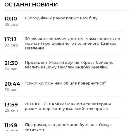
ОСТАННІ НОВИНИ
10:10
Сьогоднішній ранок приніс нам біду
05 сер
17:13
30-річчя за колючим дротом: мама просить не
мовчати про цивільного полоненого Дмитра
03 сер
Павленка
21:30
Президент України вручив «Хрест бойових
заслуг» нашому земляку Андрію Амеліну
30 лип
20:44
“Синочку, ти ж нам обіцяв повернутися”
30 лип
13:59
«КОЛО НЕЗЛАМНИХ»: як діти та ветерани
разом створюють унікальний телепроєкт
29 лип
11:49
Підтримка, яка допомагає бути на зв’язку з
читачами
29 лип