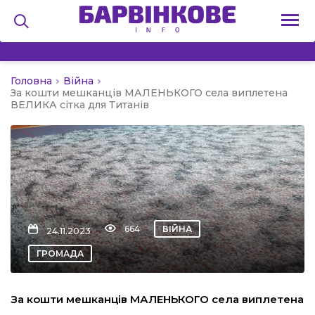
Головна
Війна
на
За кошти мешканців МАЛЕНЬКОГО села виплетена
ВЕЛИКА сітка для Титанів
и
льство
664
ВІЙНА
24.11.2023
ГРОМАДА
я
За кошти мешканців МАЛЕНЬКОГО села виплетена