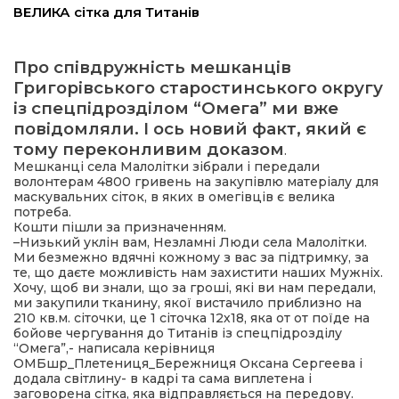
ВЕЛИКА сітка для Титанів
ма
Про співдружність мешканців
Григорівського старостинського округу
кти
із спецпідрозділом “Омега” ми вже
повідомляли. І ось новий факт, який є
ма
тому переконливим доказом
.
Мешканці села Малолітки зібрали і передали
волонтерам 4800 гривень на закупівлю матеріалу для
ти
маскувальних сіток, в яких в омегівців є велика
потреба.
Кошти пішли за призначенням.
–Низький уклін вам, Незламні Люди села Малолітки.
Ми безмежно вдячні кожному з вас за підтримку, за
те, що даєте можливість нам захистити наших Мужніх.
Хочу, щоб ви знали, що за гроші, які ви нам передали,
ми закупили тканину, якої вистачило приблизно на
210 кв.м. сіточки, це 1 сіточка 12х18, яка от от поїде на
бойове чергування до Титанів із спецпідрозділу
“Омега”,- написала керівниця
ОМБшр_Плетениця_Бережниця Оксана Сергеева і
додала світлину- в кадрі та сама виплетена і
заговорена сітка, яка відправляється на передову.