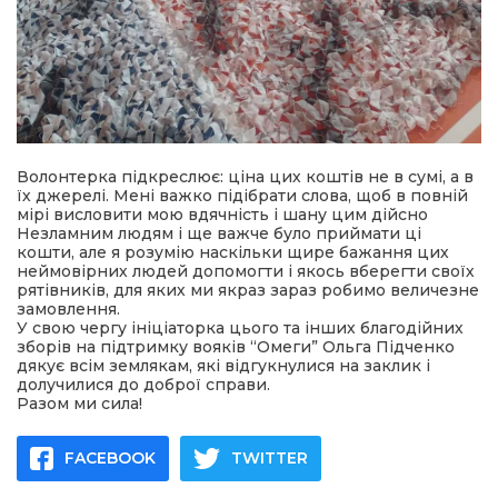
Волонтерка підкреслює: ціна цих коштів не в сумі, а в
їх джерелі. Мені важко підібрати слова, щоб в повній
мірі висловити мою вдячність і шану цим дійсно
Незламним людям і ще важче було приймати ці
кошти, але я розумію наскільки щире бажання цих
неймовірних людей допомогти і якось вберегти своїх
рятівників, для яких ми якраз зараз робимо величезне
замовлення.
У свою чергу ініціаторка цього та інших благодійних
зборів на підтримку вояків “Омеги” Ольга Підченко
дякує всім землякам, які відгукнулися на заклик і
долучилися до доброї справи.
Разом ми сила!
FACEBOOK
TWITTER