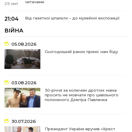
читачами
29 лип
21:04
Від газетної шпальти – до музейної експозиції:
історії Героїв Барвінківщини стали частиною
27 лип
літопису війни
ВІЙНА
17:18
У Барвінківській громаді вшанували людей
05.08.2026
найгуманнішої професії
27 лип
Сьогоднішній ранок приніс нам біду
16:29
Медики Барвінківської громади
вдосконалюють професійні навички
22 лип
03.08.2026
15:09
У Пригожому з дітьми та їх батьками
працювали фахівці благодійного фонду
22 лип
30-річчя за колючим дротом: мама
просить не мовчати про цивільного
полоненого Дмитра Павленка
07:17
“Мені й досі сниться син”: чотири роки світлої
пам`яті Олександра Шинкаря
21 лип
30.07.2026
11:06
За дві доби — серія ворожих ударів по
Президент України вручив «Хрест
Барвінківській громаді