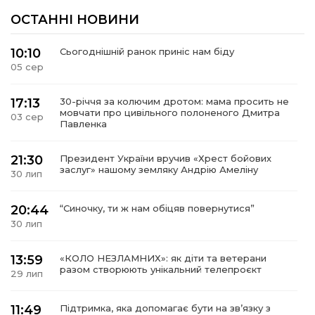
ОСТАННІ НОВИНИ
10:10
Сьогоднішній ранок приніс нам біду
05 сер
17:13
30-річчя за колючим дротом: мама просить не
мовчати про цивільного полоненого Дмитра
03 сер
Павленка
21:30
Президент України вручив «Хрест бойових
заслуг» нашому земляку Андрію Амеліну
30 лип
20:44
“Синочку, ти ж нам обіцяв повернутися”
30 лип
13:59
«КОЛО НЕЗЛАМНИХ»: як діти та ветерани
разом створюють унікальний телепроєкт
29 лип
11:49
Підтримка, яка допомагає бути на зв’язку з