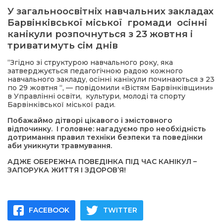
У загальноосвітніх навчальних закладах
Барвінківської міської громади осінні
ма
канікули розпочнуться з 23 жовтня і
триватимуть сім днів
кти
“Згідно зі структурою навчального року, яка
затверджується педагогічною радою кожного
ма
навчального закладу, осінні канікули починаються з 23
по 29 жовтня “, — повідомили «Вістям Барвінківщини»
в Управлінні освіти, культури, молоді та спорту
ти
Барвінківської міської ради.
Побажаймо дітворі цікавого і змістовного
відпочинку. І головне: нагадуємо про необхідність
дотримання правил техніки безпеки та поведінки
аби уникнути травмування.
АДЖЕ ОБЕРЕЖНА ПОВЕДІНКА ПІД ЧАС КАНІКУЛ –
ЗАПОРУКА ЖИТТЯ І ЗДОРОВ’Я!
FACEBOOK
TWITTER