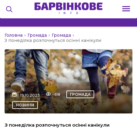
Головна
Громада
Громада
на
З понеділка розпочнуться осінні канікули
и
льство
618
ГРОМАДА
19.10.2023
НОВИНИ
я
З понеділка розпочнуться осінні канікули