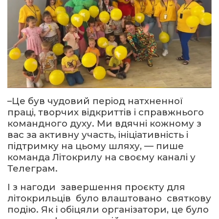
–Це був чудовий період натхненної
праці, творчих відкриттів і справжнього
командного духу. Ми вдячні кожному з
вас за активну участь, ініціативність і
підтримку на цьому шляху, — пише
команда Літокрилу на своєму каналі у
Телеграм.
І з нагоди завершення проєкту для
літокрильців було влаштовано святкову
подію. Як і обіцяли організатори, це було