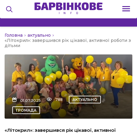
Головна
актуально
на
«Літокрил»: завершився рік цікавої, активної роботи з
дітьми
и
льство
788
АКТУАЛЬНО
01.07.2025
ГРОМАДА
я
«Літокрил»: завершився рік цікавої, активної