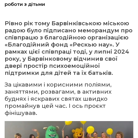
роботи з дітьми
ма
Рівно рік тому Барвінківською міською
радою було підписано меморандум про
кти
співпрацю з благодійною організацією
«Благодійний фонд «Рескью нау». У
ма
рамках цієї співпраці тоді, у липні 2024
року, у Барвінковому відчинив свої
ти
двері простір психоемоційної
підтримки для дітей та їх батьків.
За цікавими і корисними поліями,
заняттями, розвагами, в активних
буднях і яскравих святах швидко
промайнув цей час. І ось проєкт
фінішував.