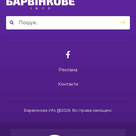
03.07.2026
03:49
Сергій Козаков і Валерій Павленко: різні долі,
Вони віддали життя за Україну: 3
один вибір — захищати Україну
23 чер
липня вшановуємо пам’ять Миколи
Сохи та Олександра Ковальова
04:27
Дмитро ГОРБЕНКО: календар його життя
зупинився на цифрі 24
21 чер
02.07.2026
10:00
Ювілейний рік — нові можливості: 22 педагоги
Поки звучить материнська молитва,
Барвінківського ліцею №1 пройшли фахове
живе пам’ять
18 чер
навчання
Реклама
19:37
Safe Steps: від партнерства до відновлення
та інновацій у сфері протимінної діяльності
16 чер
27.06.2026
Контакти
27 червня Миколі Кравченку мало б
виповнитися 29. Пам’ятаємо Героя
19:24
Ініціатива, що змінює простір і життя
16 чер
Барвінкове info @2026. Всі права захищені.
15:33
Воїн із молитвою в серці: пам’яті Олександра
21.06.2026
КУШНІРА
15 чер
Дмитро ГОРБЕНКО: календар його
життя зупинився на цифрі 24