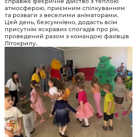
справжє феєричне дійство з
теплою
атмосферою, приємним спілкуванням
та розваги з веселими аніматорами.
Цей день, безсумнівно, додасть всім
присутнім яскравих спогадів про рік,
проведений разом з командою фахівців
Літокрилу.