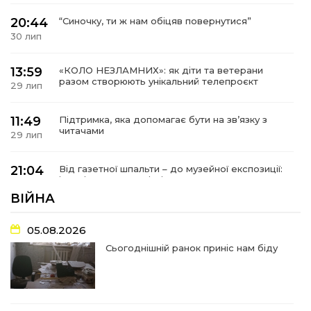
20:44
“Синочку, ти ж нам обіцяв повернутися”
30 лип
13:59
«КОЛО НЕЗЛАМНИХ»: як діти та ветерани
разом створюють унікальний телепроєкт
29 лип
11:49
Підтримка, яка допомагає бути на зв’язку з
читачами
29 лип
21:04
Від газетної шпальти – до музейної експозиції:
історії Героїв Барвінківщини стали частиною
27 лип
літопису війни
ВІЙНА
17:18
У Барвінківській громаді вшанували людей
05.08.2026
найгуманнішої професії
27 лип
Сьогоднішній ранок приніс нам біду
16:29
Медики Барвінківської громади
вдосконалюють професійні навички
22 лип