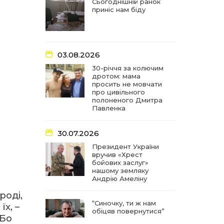
частиною літопису війни
Сьогоднішній ранок
приніс нам біду
17:18
У Барвінківській громаді
вшанували людей
27 лип
найгуманнішої професії
03.08.2026
16:29
Медики Барвінківської
30-річчя за колючим
громади вдосконалюють
дротом: мама
22 лип
професійні навички
просить не мовчати
про цивільного
полоненого Дмитра
15:09
У Пригожому з дітьми та
Павленка
їх батьками працювали
22 лип
фахівці благодійного
фонду
30.07.2026
Президент України
вручив «Хрест
07:17
“Мені й досі сниться син”:
бойових заслуг»
чотири роки світлої
21 лип
нашому земляку
пам`яті Олександра
Андрію Амеліну
Шинкаря
роді,
“Синочку, ти ж нам
11:06
За дві доби — серія
х, –
обіцяв повернутися”
ворожих ударів по
20 лип
 Бо
Барвінківській громаді