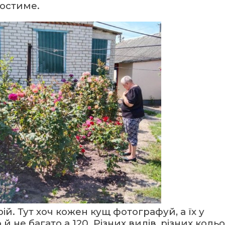
ростиме.
ій. Тут хоч кожен кущ фотографуй, а їх у
не багато а 120. Різних видів, різних кольо