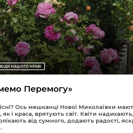
ЛЮДИ НАШОГО КРАЮ
имемо Перемогу»
сумісні? Ось мешканці Нової Миколаївки маю
 як і краса, врятують світ. Квіти надихають
олікають від сумного, додають радості, яс
.