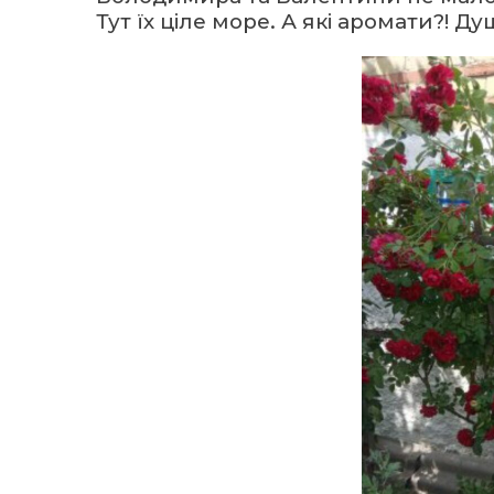
Тут їх ціле море. А які аромати?! Д