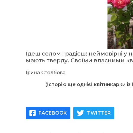
Ідеш селом і радієш: неймовірні у н
мають тверду. Своїми власними кв
Ірина Столбова
(Історію ще однієї квітникарки із
FACEBOOK
TWITTER