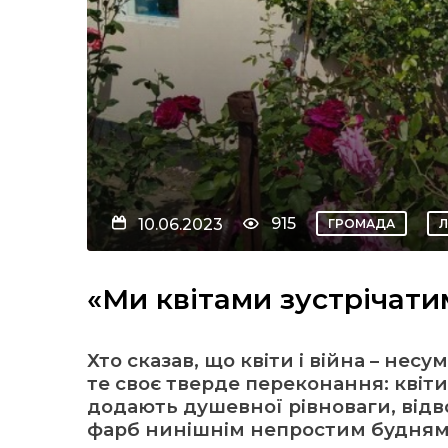
915
10.06.2023
ГРОМАДА
«Ми квітами зустрічат
Хто сказав, що квіти і війна – не
те своє тверде переконання: квіти,
додають душевної рівноваги, відв
фарб нинішнім непростим будням