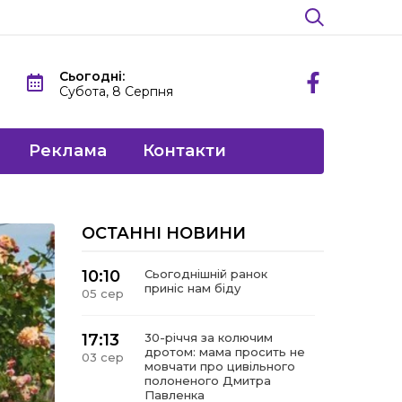
Сьогодні:
Субота, 8 Серпня
Реклама
Контакти
ОСТАННІ НОВИНИ
10:10
Сьогоднішній ранок
приніс нам біду
05 сер
17:13
30-річчя за колючим
дротом: мама просить не
03 сер
мовчати про цивільного
полоненого Дмитра
Павленка