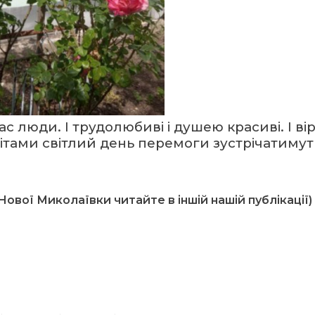
ас люди. І трудолюбиві і душею красиві. І ві
ітами світлий день перемоги зустрічатимут
 Нової Миколаївки читайте в іншій нашій публікації)