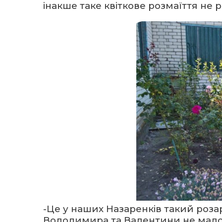
інакше таке квіткове розмаїття не 
-Це у наших Назаренків такий розар
Володимира та Валентини не мало й 