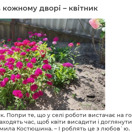
 кожному дворі – квітник
к. Попри те, що у селі роботи вистачає на го
ходять час, щоб квіти висадити і доглянути ї
мила Костюшина. – І роблять це з любов`ю.