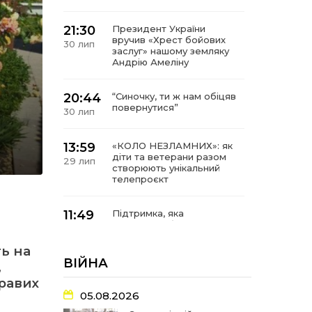
21:30
Президент України
вручив «Хрест бойових
30 лип
заслуг» нашому земляку
Андрію Амеліну
20:44
“Синочку, ти ж нам обіцяв
повернутися”
30 лип
13:59
«КОЛО НЕЗЛАМНИХ»: як
діти та ветерани разом
29 лип
створюють унікальний
телепроєкт
11:49
Підтримка, яка
допомагає бути на
29 лип
зв’язку з читачами
ть на
ВІЙНА
,
21:04
Від газетної шпальти – до
кравих
музейної експозиції:
27 лип
історії Героїв
05.08.2026
Барвінківщини стали