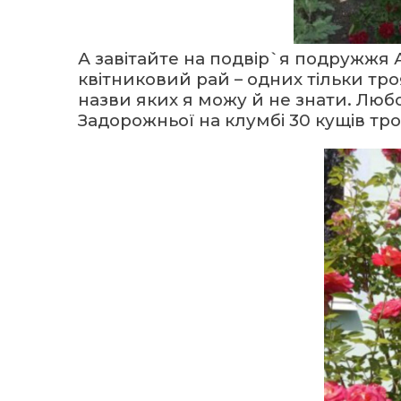
А завітайте на подвір`я подружжя 
квітниковий рай – одних тільки тро
назви яких я можу й не знати. Любо
Задорожньої на клумбі 30 кущів тро