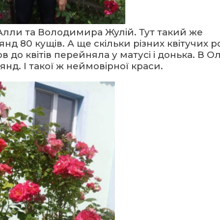
Алли та Володимира Жулій. Тут такий же
янд 80 кущів. А ще скільки різних квітучих р
в до квітів перейняла у матусі і донька. В О
янд. І такої ж неймовірної краси.