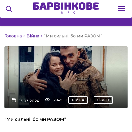
Головна
Війна
“Ми сильні, бо ми РАЗОМ”
на
и
льство
2845
ВІЙНА
ГЕРОЇ
15.03.2024
я
“Ми сильні, бо ми РАЗОМ”