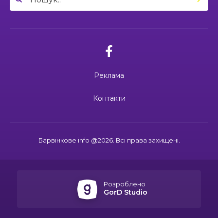
04:27
Дмитро ГОРБЕНКО: календар його життя
зупинився на цифрі 24
21 чер
02.07.2026
10:00
Ювілейний рік — нові можливості: 22 педагоги
Поки звучить материнська молитва,
Барвінківського ліцею №1 пройшли фахове
живе пам’ять
18 чер
навчання
Реклама
19:37
Safe Steps: від партнерства до відновлення
та інновацій у сфері протимінної діяльності
16 чер
27.06.2026
Контакти
27 червня Миколі Кравченку мало б
виповнитися 29. Пам’ятаємо Героя
19:24
Ініціатива, що змінює простір і життя
16 чер
Барвінкове info @2026. Всі права захищені.
15:33
Воїн із молитвою в серці: пам’яті Олександра
21.06.2026
КУШНІРА
15 чер
Дмитро ГОРБЕНКО: календар його
життя зупинився на цифрі 24
Розроблено
12:24
Спільними зусиллями заради дітей: у
GorD Studio
Барвінковому створили сучасний творчий
13 чер
простір