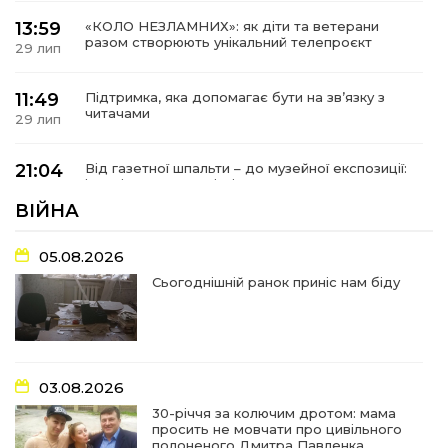
13:59
«КОЛО НЕЗЛАМНИХ»: як діти та ветерани
разом створюють унікальний телепроєкт
29 лип
11:49
Підтримка, яка допомагає бути на зв’язку з
читачами
29 лип
21:04
Від газетної шпальти – до музейної експозиції:
історії Героїв Барвінківщини стали частиною
27 лип
літопису війни
ВІЙНА
17:18
У Барвінківській громаді вшанували людей
05.08.2026
найгуманнішої професії
27 лип
Сьогоднішній ранок приніс нам біду
16:29
Медики Барвінківської громади
вдосконалюють професійні навички
22 лип
03.08.2026
15:09
У Пригожому з дітьми та їх батьками
працювали фахівці благодійного фонду
22 лип
30-річчя за колючим дротом: мама
просить не мовчати про цивільного
полоненого Дмитра Павленка