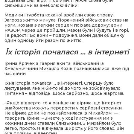
додавала сил, віри. Її обійми, її ніжні слова були
сильнішими за знеболюючі ліки.
Медики і турбота коханої зробили свою справу.
Загроза життю минула. Поранений військовик став на
ноги. Кохана з легким серцем поїхала додому: вони
РАЗОМ через це пройшли. Разом були і будуть і в горі,
і в радості. Бо вони – подружжя. Вони дали обіцянку
один одному йти разом по життю.
Їх історія почалася … в інтернеті
Ірина Крячек з Гаврилівки та військовий із
Хмельниччини Михайло Козік познайомилися вже під
час війни.
Їхня історія почалася … в інтернеті. Спершу було
листування, яке ніби-то ні до чого не зобов’язувало.
Питання – відповідь. Щось серйозно, щось жартома.
–Якщо відверто, то я раніше не вірила, що інтернет
знайомства можуть перерости у серйозні стосунки.
Не вірила доки не познайомилася із Михайлом, —
говорить Ірина. – Знаєте, у ході листування ми з
кожним днем ставали близькими. З Михайлом було
легко, просто. Я відчувала щирість у його словах. Він
був прямим, відвертим…