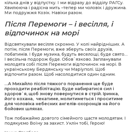
кілька днів у відпустку. І ми відразу до відділу РАГСу.
Хвилююча і радісна мить –тепер ми чоловік і дружина.
Ми подружжя Козік. Навіки разом.
Після Перемоги – і весілля, і
відпочинок на морі
Відсвяткували весілля скромно. У колі найрідніших. А
потім, після Перемоги, вже зберуть своїх друзів,
побатимів. І буде музика, будуть веселощі, буде свято…
І весільна подорож буде. Обов`язково. Запланували
молодята собі після Перемоги відпочинок на морі. В
українському Бердянську чи Маріуполі. Щоб
відпочити разом. Щоб насолодитися один одним.
…А Михайло після тяжкого поранення ще буде
проходити реабілітацію. Буде набиратися сил і
здоров`я, щоб знову повернутися в стрій. Іринка,
його кохана, чекатиме, молитиметься і проситиме
для чоловіка небесних ангелів-охоронців на його
бойових шляхах.
Тож побажаймо довгого сімейного щастя молодятам. І
подякуємо Воїну за захист. Уклін тобі, Герою!