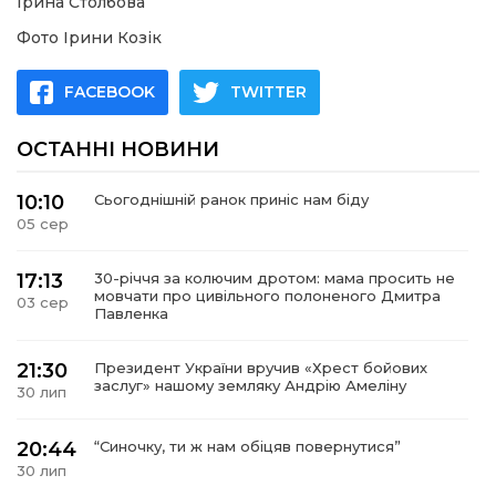
Ірина Столбова
Фото Ірини Козік
FACEBOOK
TWITTER
ОСТАННІ НОВИНИ
10:10
Сьогоднішній ранок приніс нам біду
05 сер
17:13
30-річчя за колючим дротом: мама просить не
мовчати про цивільного полоненого Дмитра
03 сер
Павленка
21:30
Президент України вручив «Хрест бойових
заслуг» нашому земляку Андрію Амеліну
30 лип
20:44
“Синочку, ти ж нам обіцяв повернутися”
30 лип