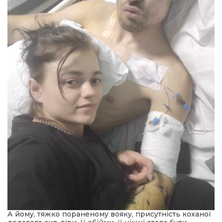
А йому, тяжко пораненому вояку, присутність коханої