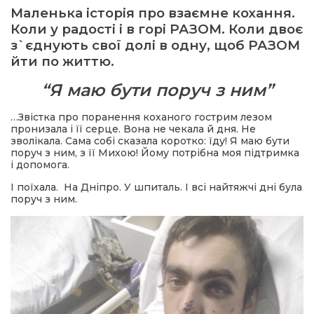
Маленька історія про взаємне кохання.
Коли у радості і в горі РАЗОМ. Коли двоє
ма
з`єднують свої долі в одну, щоб РАЗОМ
йти по життю.
кти
“Я маю бути поруч з ним”
ма
…Звістка про поранення коханого гострим лезом
пронизала і її серце. Вона не чекала й дня. Не
зволікала. Сама собі сказала коротко: їду! Я маю бути
ти
поруч з ним, з її Михою! Йому потрібна моя підтримка
і допомога.
І поїхала. На Дніпро. У шпиталь. І всі найтяжчі дні була
поруч з ним.