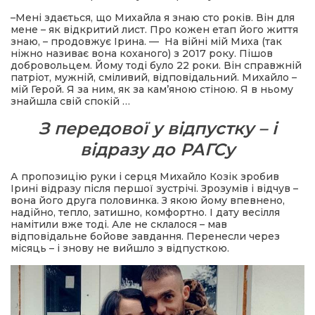
–Мені здається, що Михайла я знаю сто років. Він для
мене – як відкритий лист. Про кожен етап його життя
знаю, – продовжує Ірина. — На війні мій Миха (так
ніжно називає вона коханого) з 2017 року. Пішов
добровольцем. Йому тоді було 22 роки. Він справжній
патріот, мужній, сміливий, відповідальний. Михайло –
мій Герой. Я за ним, як за кам’яною стіною. Я в ньому
знайшла свій спокій …
З передової у відпустку – і
відразу до РАГСу
А пропозицію руки і серця Михайло Козік зробив
Ірині відразу після першої зустрічі. Зрозумів і відчув –
вона його друга половинка. З якою йому впевнено,
надійно, тепло, затишно, комфортно. І дату весілля
намітили вже тоді. Але не склалося – мав
відповідальне бойове завдання. Перенесли через
місяць – і знову не вийшло з відпусткою.