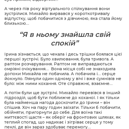
А через пів року віртуального спілкування вони
зустрілися. Михайло вирвався у короткотривалу
відпустку, щоб побачитися з дівчиною, яка стала йому
близькою…
“Я в ньому знайшла свій
спокій”
Ірина зізнається, що чекала і десь трішки боялася цієї
першої зустрічі. Було хвилювання, була тривога. А
раптом розчарування. Раптом не виправдаються
омріяні очікування… Вона місця собі не знаходила
допоки Михайла не побачила. А побачила і… серце
йокнуло. Глянули один одному у вічі і вже сумнівів не
було: між ними кохання. Оте справжнє, взаємне…
А потім були ще зустрічі. Михайло перевівся в інший
підрозділ, щоб бути поближче до коханої. І як тільки
була найменша нагода доскочити до Ірини – він
спішив. Хоч на пару годин заїхати. Тільки б побачити,
обійняти, пригорнути до себе. Для воїна такі
миттєвості щастя – як оберіг на фронтових шляхах, як
теплий спогад, що надихає і зігріває серце у тому
пеклі, де він зараз здобуває перемогу…