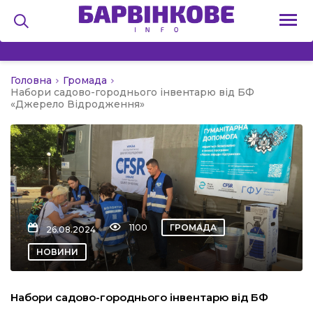
Головна
Громада
на
Набори садово-городнього інвентарю від БФ
«Джерело Відродження»
и
льство
1100
ГРОМАДА
26.08.2024
НОВИНИ
я
Набори садово-городнього інвентарю від БФ