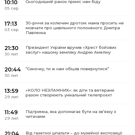
10:10
Сьогоднішній ранок приніс нам біду
05 сер
17:13
30-річчя за колючим дротом: мама просить не
мовчати про цивільного полоненого Дмитра
03 сер
Павленка
21:30
Президент України вручив «Хрест бойових
заслуг» нашому земляку Андрію Амеліну
30 лип
20:44
“Синочку, ти ж нам обіцяв повернутися”
30 лип
13:59
«КОЛО НЕЗЛАМНИХ»: як діти та ветерани
разом створюють унікальний телепроєкт
29 лип
11:49
Підтримка, яка допомагає бути на зв’язку з
читачами
29 лип
21:04
Від газетної шпальти – до музейної експозиції: