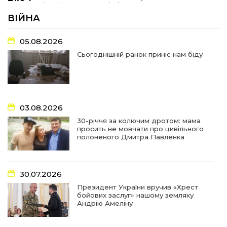
історії Героїв Барвінківщини стали частиною
27 лип
літопису війни
ВІЙНА
17:18
У Барвінківській громаді вшанували людей
05.08.2026
найгуманнішої професії
27 лип
Сьогоднішній ранок приніс нам біду
16:29
Медики Барвінківської громади
вдосконалюють професійні навички
22 лип
03.08.2026
15:09
У Пригожому з дітьми та їх батьками
працювали фахівці благодійного фонду
22 лип
30-річчя за колючим дротом: мама
просить не мовчати про цивільного
полоненого Дмитра Павленка
07:17
“Мені й досі сниться син”: чотири роки світлої
пам`яті Олександра Шинкаря
21 лип
30.07.2026
11:06
За дві доби — серія ворожих ударів по
Президент України вручив «Хрест
Барвінківській громаді
20 лип
бойових заслуг» нашому земляку
Андрію Амеліну
14:38
У Барвінковому сталася пожежа у житловій
квартирі: постраждалих немає