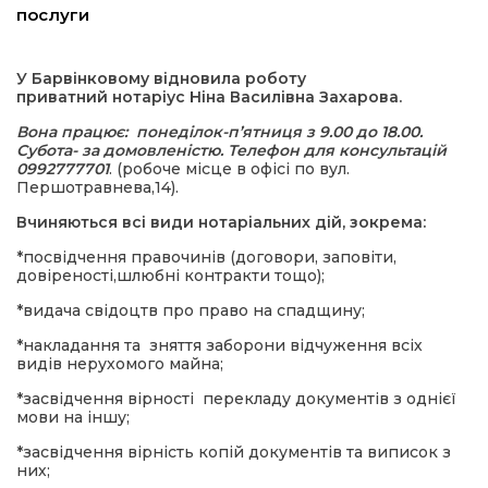
послуги
ма
У Барвінковому відновила роботу
приватний нотаріус Ніна Василівна Захарова.
кти
Вона працює: понеділок-п’ятниця з 9.00 до 18.00.
Субота- за домовленістю. Телефон для консультацій
ма
0992777701
. (робоче місце в офісі по вул.
Першотравнева,14).
Вчиняються всі види нотаріальних дій, зокрема:
ти
*посвідчення правочинів (договори, заповіти,
довіреності,шлюбні контракти тощо);
*видача свідоцтв про право на спадщину;
*накладання та зняття заборони відчуження всіх
видів нерухомого майна;
*засвідчення вірності перекладу документів з однієї
мови на іншу;
*засвідчення вірність копій документів та виписок з
них;