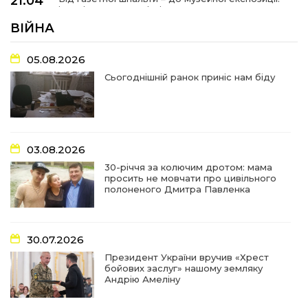
21:04
історії Героїв Барвінківщини стали частиною
27 лип
літопису війни
ВІЙНА
17:18
У Барвінківській громаді вшанували людей
05.08.2026
найгуманнішої професії
27 лип
Сьогоднішній ранок приніс нам біду
16:29
Медики Барвінківської громади
вдосконалюють професійні навички
22 лип
03.08.2026
15:09
У Пригожому з дітьми та їх батьками
працювали фахівці благодійного фонду
22 лип
30-річчя за колючим дротом: мама
просить не мовчати про цивільного
полоненого Дмитра Павленка
07:17
“Мені й досі сниться син”: чотири роки світлої
пам`яті Олександра Шинкаря
21 лип
30.07.2026
11:06
За дві доби — серія ворожих ударів по
Президент України вручив «Хрест
Барвінківській громаді
20 лип
бойових заслуг» нашому земляку
Андрію Амеліну
14:38
У Барвінковому сталася пожежа у житловій