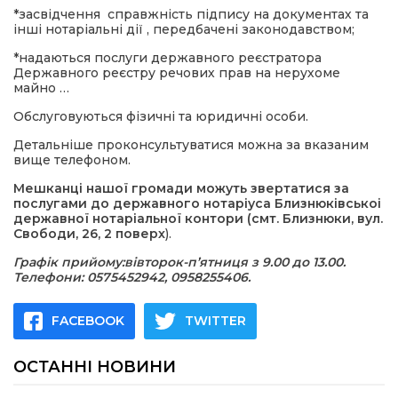
*засвідчення справжність підпису на документах та
інші нотаріальні дії , передбачені законодавством;
*надаються послуги державного реєстратора
Державного реєстру речових прав на нерухоме
майно …
Обслуговуються фізичні та юридичні особи.
Детальніше проконсультуватися можна за вказаним
вище телефоном.
Мешканці нашої громади можуть звертатися за
послугами до державного нотаріуса Близнюківськоі
державної нотаріальної контори (смт. Близнюки, вул.
Свободи, 26, 2 поверх
).
Графік прийому:вівторок-п’ятниця з 9.00 до 13.00.
Телефони: 0575452942, 0958255406.
FACEBOOK
TWITTER
ОСТАННІ НОВИНИ