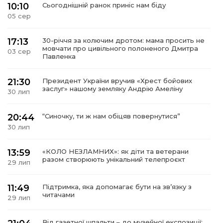
10:10
Сьогоднішній ранок приніс нам біду
05 сер
17:13
30-річчя за колючим дротом: мама просить не
мовчати про цивільного полоненого Дмитра
03 сер
Павленка
21:30
Президент України вручив «Хрест бойових
заслуг» нашому земляку Андрію Амеліну
30 лип
20:44
“Синочку, ти ж нам обіцяв повернутися”
30 лип
13:59
«КОЛО НЕЗЛАМНИХ»: як діти та ветерани
разом створюють унікальний телепроєкт
29 лип
11:49
Підтримка, яка допомагає бути на зв’язку з
читачами
29 лип
Від газетної шпальти – до музейної експозиції: