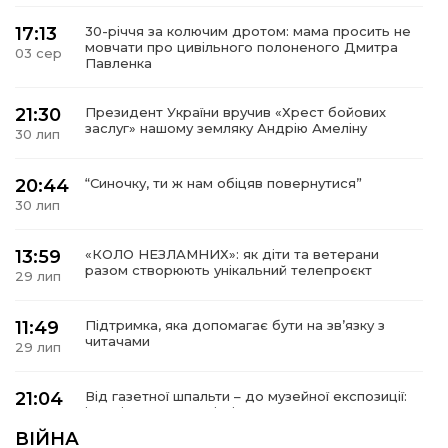
17:13
30-річчя за колючим дротом: мама просить не
мовчати про цивільного полоненого Дмитра
03 сер
Павленка
21:30
Президент України вручив «Хрест бойових
заслуг» нашому земляку Андрію Амеліну
30 лип
20:44
“Синочку, ти ж нам обіцяв повернутися”
30 лип
13:59
«КОЛО НЕЗЛАМНИХ»: як діти та ветерани
разом створюють унікальний телепроєкт
29 лип
11:49
Підтримка, яка допомагає бути на зв’язку з
читачами
29 лип
21:04
Від газетної шпальти – до музейної експозиції:
історії Героїв Барвінківщини стали частиною
27 лип
літопису війни
ВІЙНА