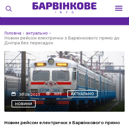
Головна
актуально
на
Новим рейсом електрички з Барвінкового прямо до
Дніпра без пересадок
и
льство
1699
АКТУАЛЬНО
30.08.2023
НОВИНИ
я
Новим рейсом електрички з Барвінкового прямо