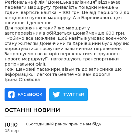
Регіональна філія “Донецька залізниця” відзначає
переваги маршруту: тривалість поїздки менше 6
годин, вартість квитка – 100 грн. Це від першого й до
кінцевого пунктів маршруту. А з Барвінкового це і
швидше, і дешевше.
Для порівняння: такий же маршрут у
автоперевізників обійдеться щонайменше 600 грн.
“Робимо все можливе, щоб навіть в умовах воєнного
стану жителям Донеччини та Харківщини було зручно
користуватися послугами залізничних перевезень.
Запрошуємо пасажирів переконатися в зручності
нового маршруту!”- наголошують транспортники
регіональної філії.
Тож, шановні пасажири, візьміть до записника цю
інформацію. І легкої та безпечної вам дороги!
Ірина Столбова
FACEBOOK
TWITTER
ОСТАННІ НОВИНИ
10:10
Сьогоднішній ранок приніс нам біду
05 сер