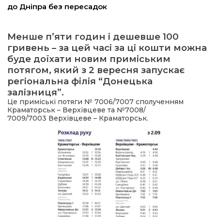
до Дніпра без пересадок
ма
Менше п’яти годин і дешевше 100
гривень – за цей часі за ці кошти можна
кти
буде доїхати новим приміським
потягом, який з 2 вересня запускає
ма
регіональна філія “Донецька
залізниця”.
ти
Це приміські потяги № 7006/
7007
сполученням
Краматорськ – Верхівцеве та №7008/
7009/7003
Верхівцеве – Краматорськ.