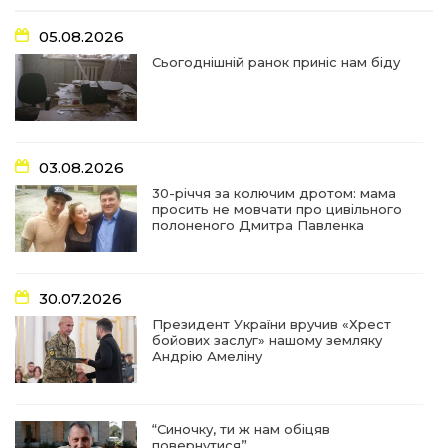
17:18
У Барвінківській громаді вшанували людей
05.08.2026
найгуманнішої професії
27 лип
Сьогоднішній ранок приніс нам біду
16:29
Медики Барвінківської громади
вдосконалюють професійні навички
22 лип
03.08.2026
15:09
У Пригожому з дітьми та їх батьками
працювали фахівці благодійного фонду
22 лип
30-річчя за колючим дротом: мама
просить не мовчати про цивільного
полоненого Дмитра Павленка
07:17
“Мені й досі сниться син”: чотири роки світлої
пам`яті Олександра Шинкаря
21 лип
30.07.2026
11:06
За дві доби — серія ворожих ударів по
Президент України вручив «Хрест
Барвінківській громаді
20 лип
бойових заслуг» нашому земляку
Андрію Амеліну
14:38
У Барвінковому сталася пожежа у житловій
квартирі: постраждалих немає
17 лип
“Синочку, ти ж нам обіцяв
повернутися”