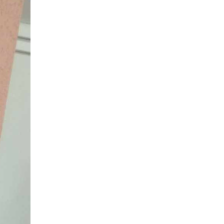
Воїн із молитвою в
19:24
Ініціатива, що змінює
серці: пам’яті
простір і життя
Олександра КУШНІРА
16 чер
15:33
Воїн із молитвою в серці:
пам’яті Олександра
03.06.2026
15 чер
КУШНІРА
“Коли побачив
український прапор —
тоді точно зрозумів: Я
12:24
Спільними зусиллями
ВДОМА”
заради дітей: у
13 чер
Барвінковому створили
сучасний творчий
простір
20.05.2026
«Мамо, я вийшов»: 150
11:15
Відданість, що надихає:
днів між життям і
волонтерку та
надією
12 чер
психологиню Людмилу
Склярову нагороджено
орденом Святої Ольги
14.05.2026
08:48
Година дощу — і повне
Барвінкове: ворожий
село води: наслідки
10 чер
терор мирного