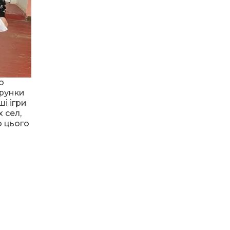
15:24
пам’яті: у Барвінківському
02 лип
краєзнавчому музеї
планують тематичну
20.07.2026
виставку за матеріалами
За дві доби — серія
нашого проєкту
ворожих ударів по
Барвінківській громаді
05:12
Поки звучить
материнська молитва,
02 лип
живе пам’ять
о
арунки
03.07.2026
і ігри
08:54
Новини громади,
Вони віддали життя
 сел,
сучасний Колобок і пісні
за Україну: 3 липня
27 чер
о цього
за чаєм: як у
вшановуємо пам’ять
Барвінковому проходять
Миколи Сохи та
зустрічі клубу
Олександра
«Надвечір’я»
Ковальова
04:45
02.07.2026
27 червня Миколі
Кравченку мало б
27 чер
Поки звучить
виповнитися 29.
материнська молитва,
Пам’ятаємо Героя
живе пам’ять
21:00
У Гусарівському