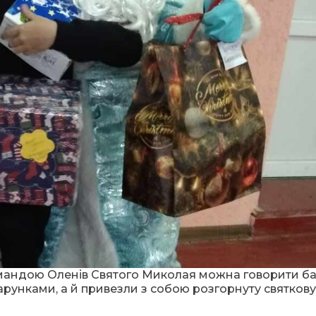
командою Оленів Святого Миколая можна говорити ба
арунками, а й привезли з собою розгорнуту святкову