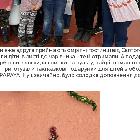
и вже вдруге приймають омріяні гостинці від Святог
и діти в листі до чарівника – те й отримали. А под
рбанки, ляльки, машинки на пульту, найрізноманітніш
і приготували такі казкові подарунки для дітей з обох
PAPAYA. Ну і, звичайно, було солодке доповнення д