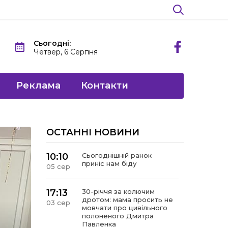
Сьогодні:
Четвер, 6 Серпня
Реклама
Контакти
ОСТАННІ НОВИНИ
10:10
Сьогоднішній ранок
приніс нам біду
05 сер
17:13
30-річчя за колючим
дротом: мама просить не
03 сер
мовчати про цивільного
полоненого Дмитра
Павленка