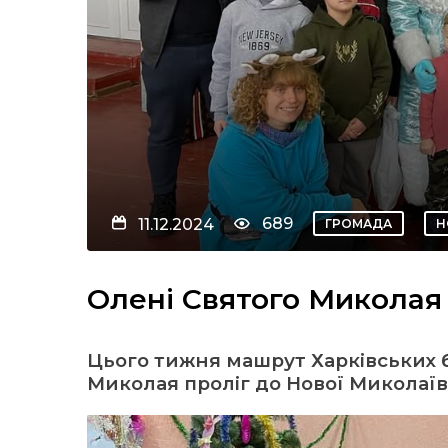
689
11.12.2024
ГРОМАДА
Н
Олені Святого Миколая
Цього тижня машрут Харківських 
Миколая проліг до Нової Миколаївк