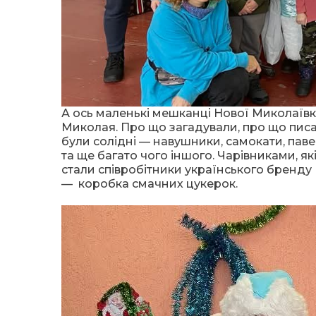
А ось маленькі мешканці Нової Миколаївк
Миколая. Про що загадували, про що писал
були солідні — навушники, самокати, паве
та ще багато чого іншого. Чарівниками, як
стали співробітники українського бренду 
— коробка смачних цукерок.