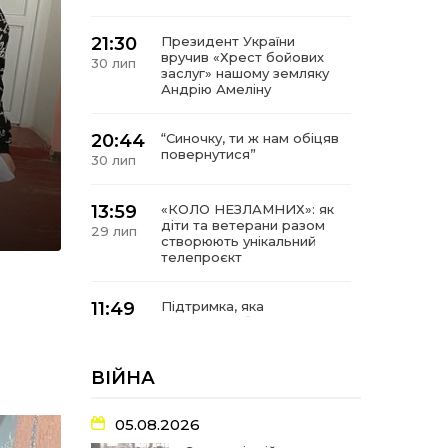
21:30
Президент України
вручив «Хрест бойових
30 лип
заслуг» нашому земляку
Андрію Амеліну
20:44
“Синочку, ти ж нам обіцяв
повернутися”
30 лип
13:59
«КОЛО НЕЗЛАМНИХ»: як
діти та ветерани разом
29 лип
створюють унікальний
телепроєкт
11:49
Підтримка, яка
допомагає бути на
29 лип
зв’язку з читачами
ВІЙНА
21:04
Від газетної шпальти – до
музейної експозиції:
27 лип
історії Героїв
05.08.2026
Барвінківщини стали