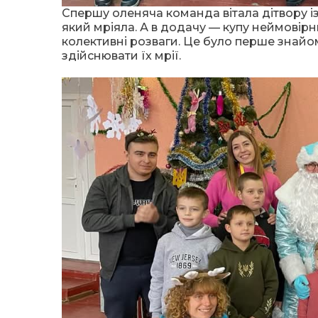
Спершу оленяча команда вітала дітвору і
який мріяла. А в додачу — купу неймовірни
колективні розваги. Це було перше знайом
здійснювати їх мрії.