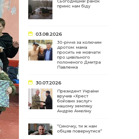
частиною літопису війни
Сьогоднішній ранок
приніс нам біду
17:18
У Барвінківській громаді
вшанували людей
27 лип
найгуманнішої професії
03.08.2026
16:29
Медики Барвінківської
30-річчя за колючим
громади вдосконалюють
дротом: мама
22 лип
професійні навички
просить не мовчати
про цивільного
полоненого Дмитра
15:09
У Пригожому з дітьми та
Павленка
їх батьками працювали
22 лип
фахівці благодійного
фонду
30.07.2026
Президент України
вручив «Хрест
07:17
“Мені й досі сниться син”:
бойових заслуг»
чотири роки світлої
21 лип
нашому земляку
пам`яті Олександра
Андрію Амеліну
Шинкаря
“Синочку, ти ж нам
11:06
За дві доби — серія
обіцяв повернутися”
ворожих ударів по
20 лип
Барвінківській громаді