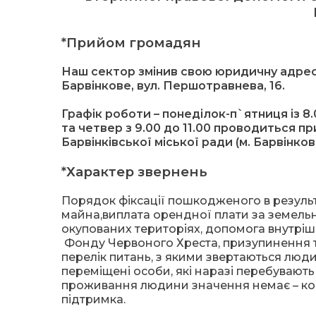
*Прийом громадян
Наш сектор змінив свою юридичну адресу
Барвінкове, вул. Першотравнева, 16.
Графік роботи – понеділок-п`ятниця із 8.0
та четвер з 9.00 до 11.00 проводиться п
Барвінківської міської ради (м. Барвінков
*Характер звернень
Порядок фіксації пошкодженого в резуль
майна,виплата орендної плати за земельн
окупованих територіях, допомога внутрі
Фонду Червоного Хреста, призупинення т
перелік питань, з якими звертаються люд
переміщені особи, які наразі перебувають 
проживання людини значення немає – конс
підтримка.