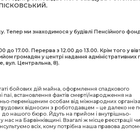
ПІСКОВСЬКИЙ.
. Тепер ми знаходимося у будівлі Пенсійного фонду
0 до 17.00. Перерва з 12.00 до 13.00. Крім того у ві
рийом громадян у центрі надання адміністративних 
е, вул. Центральна, 8).
таті бойових дій майна, оформлення спадкового
і паї, встановлення фактів смерті/народження на
шньо-переміщеним особам від міжнародних організа
рудових відносин з роботодавцем – це далеко не 
и до нашого бюро. Йдуть на прийом і внутрішньо-
у нас на Барвінківщині. Взагалі ж місце реєстрації ч
ультуємо всіх, кому потрібна наша правова допомо