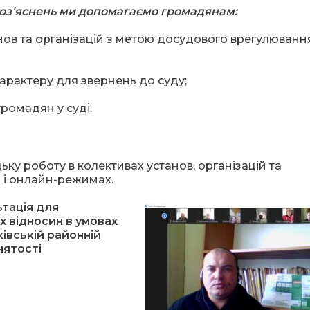
роз’яснень ми допомагаємо громадянам:
нов та організацій з метою досудового врегулюванн
арактеру для звернень до суду;
ромадян у суді.
ку роботу в колективах установ, організацій та
 і онлайн-режимах.
тація для
х відносин в умовах
ківській районній
нятості