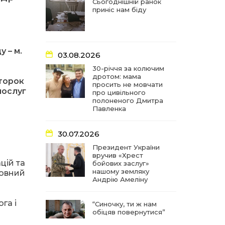
частиною літопису війни
Сьогоднішній ранок
приніс нам біду
17:18
У Барвінківській громаді
вшанували людей
27 лип
найгуманнішої професії
 – м.
03.08.2026
16:29
Медики Барвінківської
30-річчя за колючим
громади вдосконалюють
дротом: мама
22 лип
второк
професійні навички
просить не мовчати
послуг
про цивільного
полоненого Дмитра
15:09
У Пригожому з дітьми та
Павленка
їх батьками працювали
22 лип
фахівці благодійного
фонду
30.07.2026
Президент України
вручив «Хрест
07:17
“Мені й досі сниться син”:
цій та
бойових заслуг»
чотири роки світлої
21 лип
нашому земляку
повний
пам`яті Олександра
Андрію Амеліну
Шинкаря
и
га і
“Синочку, ти ж нам
11:06
За дві доби — серія
обіцяв повернутися”
ворожих ударів по
20 лип
Барвінківській громаді