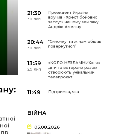
21:30
Президент України
вручив «Хрест бойових
30 лип
заслуг» нашому земляку
Андрію Амеліну
20:44
“Синочку, ти ж нам обіцяв
повернутися”
30 лип
13:59
«КОЛО НЕЗЛАМНИХ»: як
діти та ветерани разом
29 лип
створюють унікальний
телепроєкт
ану:
11:49
Підтримка, яка
допомагає бути на
29 лип
зв’язку з читачами
ВІЙНА
21:04
Від газетної шпальти – до
атної
музейної експозиції:
27 лип
ної
історії Героїв
05.08.2026
Барвінківщини стали
ндр