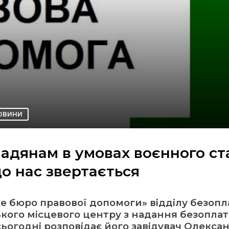
ОВИНИ
адянам в умовах воєнного ст
до нас звертається
ке бюро правової допомоги» відділу безопл
ого місцевого центру з надання безоплат
ьогодні розповідає його завідувач Олекса