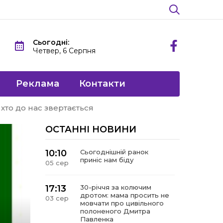
Сьогодні:
Четвер, 6 Серпня
Реклама
Контакти
хто до нас звертається
ОСТАННІ НОВИНИ
10:10
Сьогоднішній ранок
приніс нам біду
05 сер
17:13
30-річчя за колючим
дротом: мама просить не
03 сер
мовчати про цивільного
полоненого Дмитра
Павленка