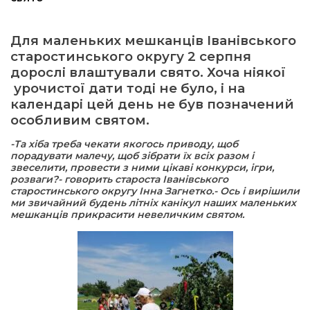
ма
Для маленьких мешканців Іванівського
старостинського округу 2 серпня
кти
дорослі влаштували свято. Хоча ніякої
урочистої дати тоді не було, і на
календарі цей день не був позначений
ма
особливим святом.
ти
-Та хіба треба чекати якогось приводу, щоб
порадувати малечу, щоб зібрати їх всіх разом і
звеселити, провести з ними цікаві конкурси, ігри,
розваги?- говорить староста Іванівського
старостинського округу Інна Загнетко.- Ось і вирішили
ми звичайний будень літніх канікул наших маленьких
мешканців прикрасити невеличким святом.