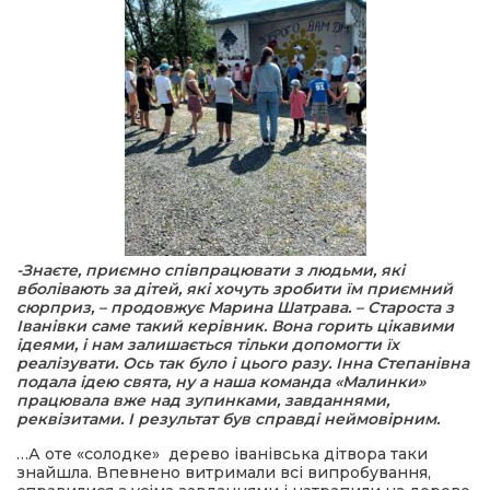
-Знаєте, приємно співпрацювати з людьми, які
вболівають за дітей, які хочуть зробити їм приємний
сюрприз, – продовжує Марина Шатрава. – Староста з
Іванівки саме такий керівник. Вона горить цікавими
ідеями, і нам залишається тільки допомогти їх
реалізувати. Ось так було і цього разу. Інна Степанівна
подала ідею свята, ну а наша команда «Малинки»
працювала вже над зупинками, завданнями,
реквізитами. І результат був справді неймовірним.
…А оте «солодке» дерево іванівська дітвора таки
знайшла. Впевнено витримали всі випробування,