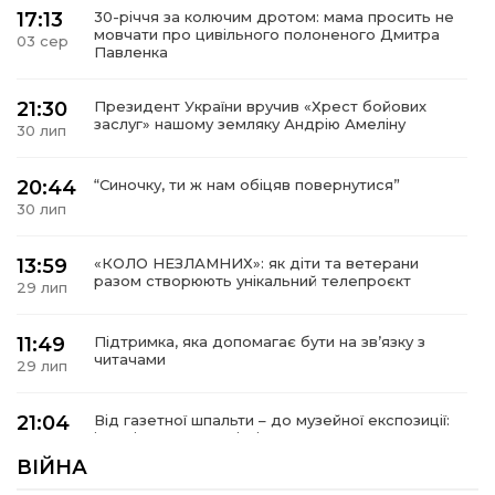
17:13
30-річчя за колючим дротом: мама просить не
мовчати про цивільного полоненого Дмитра
03 сер
Павленка
21:30
Президент України вручив «Хрест бойових
заслуг» нашому земляку Андрію Амеліну
30 лип
20:44
“Синочку, ти ж нам обіцяв повернутися”
30 лип
13:59
«КОЛО НЕЗЛАМНИХ»: як діти та ветерани
разом створюють унікальний телепроєкт
29 лип
11:49
Підтримка, яка допомагає бути на зв’язку з
читачами
29 лип
21:04
Від газетної шпальти – до музейної експозиції:
історії Героїв Барвінківщини стали частиною
27 лип
літопису війни
ВІЙНА