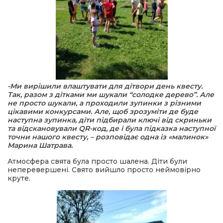
-Ми вирішили влаштувати для дітвори день квесту.
Так, разом з дітками ми шукали “солодке дерево”. Але
не просто шукали, а проходили зупинки з різними
цікавими конкурсами. Але, щоб зрозуміти де буде
наступна зупинка, діти підбирали ключі від скриньки
та відскановували QR-код, де і була підказка наступної
точни нашого квесту, – розповідає одна із «малинок»
Марина Шатрава.
Атмосфера свята була просто шалена. Діти були
неперевершені. Свято вийшло просто неймовірно
круте.