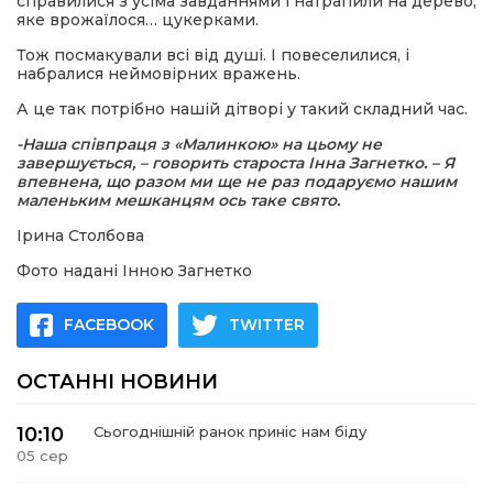
справилися з усіма завданнями і натрапили на дерево,
яке врожаїлося… цукерками.
Тож посмакували всі від душі. І повеселилися, і
набралися неймовірних вражень.
А це так потрібно нашій дітворі у такий складний час.
-Наша співпраця з «Малинкою» на цьому не
завершується, – говорить староста Інна Загнетко. – Я
впевнена, що разом ми ще не раз подаруємо нашим
маленьким мешканцям ось таке свято.
Ірина Столбова
Фото надані Інною Загнетко
FACEBOOK
TWITTER
ОСТАННІ НОВИНИ
10:10
Сьогоднішній ранок приніс нам біду
05 сер