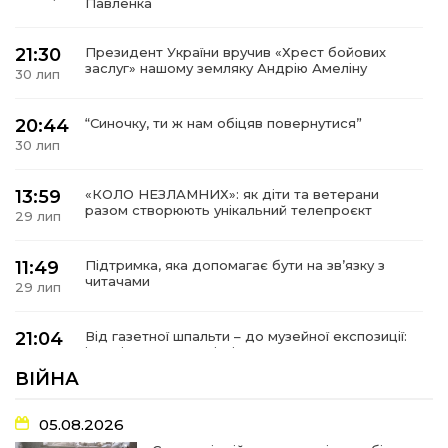
Павленка
21:30
Президент України вручив «Хрест бойових
заслуг» нашому земляку Андрію Амеліну
30 лип
20:44
“Синочку, ти ж нам обіцяв повернутися”
30 лип
13:59
«КОЛО НЕЗЛАМНИХ»: як діти та ветерани
разом створюють унікальний телепроєкт
29 лип
11:49
Підтримка, яка допомагає бути на зв’язку з
читачами
29 лип
21:04
Від газетної шпальти – до музейної експозиції:
історії Героїв Барвінківщини стали частиною
27 лип
літопису війни
ВІЙНА
17:18
У Барвінківській громаді вшанували людей
05.08.2026
найгуманнішої професії
27 лип