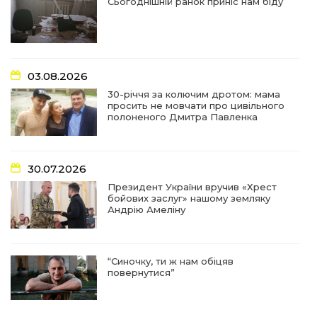
Сьогоднішній ранок приніс нам біду
16:29
Медики Барвінківської громади
вдосконалюють професійні навички
22 лип
03.08.2026
15:09
У Пригожому з дітьми та їх батьками
працювали фахівці благодійного фонду
22 лип
30-річчя за колючим дротом: мама
просить не мовчати про цивільного
полоненого Дмитра Павленка
07:17
“Мені й досі сниться син”: чотири роки світлої
пам`яті Олександра Шинкаря
21 лип
30.07.2026
11:06
За дві доби — серія ворожих ударів по
Президент України вручив «Хрест
Барвінківській громаді
20 лип
бойових заслуг» нашому земляку
Андрію Амеліну
14:38
У Барвінковому сталася пожежа у житловій
квартирі: постраждалих немає
17 лип
“Синочку, ти ж нам обіцяв
повернутися”
13:52
Посмертні нагороди Героям: у Барвінковому
вшанували полеглих Захисників України
10 лип