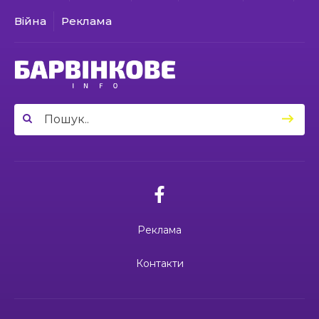
по Барвінківській громаді
Війна
Реклама
21:00
У Гусарівському старостинському окрузі
оновлено амбулаторію сімейної медицини
23 чер
03.07.2026
03:49
Сергій Козаков і Валерій Павленко: різні долі,
Вони віддали життя за Україну: 3
один вибір — захищати Україну
23 чер
липня вшановуємо пам’ять Миколи
Сохи та Олександра Ковальова
04:27
Дмитро ГОРБЕНКО: календар його життя
зупинився на цифрі 24
21 чер
02.07.2026
10:00
Ювілейний рік — нові можливості: 22 педагоги
Поки звучить материнська молитва,
Барвінківського ліцею №1 пройшли фахове
живе пам’ять
18 чер
навчання
Реклама
19:37
Safe Steps: від партнерства до відновлення
та інновацій у сфері протимінної діяльності
16 чер
27.06.2026
Контакти
27 червня Миколі Кравченку мало б
виповнитися 29. Пам’ятаємо Героя
19:24
Ініціатива, що змінює простір і життя
16 чер