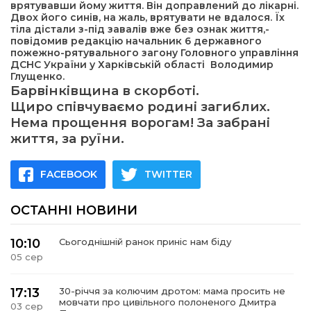
врятувавши йому життя. Він доправлений до лікарні.
Двох його синів, на жаль, врятувати не вдалося. Їх
тіла дістали з-під завалів вже без ознак життя,-
повідомив редакцію начальник 6 державного
пожежно-рятувального загону Головного управління
ДСНС України у Харківській області Володимир
Глущенко.
Барвінківщина в скорботі.
Щиро співчуваємо родині загиблих.
Нема прощення ворогам! За забрані
життя, за руїни.
FACEBOOK
TWITTER
ОСТАННІ НОВИНИ
10:10
Сьогоднішній ранок приніс нам біду
05 сер
17:13
30-річчя за колючим дротом: мама просить не
мовчати про цивільного полоненого Дмитра
03 сер