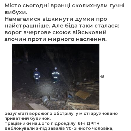
Місто сьогодні вранці сколихнули гучні
вибухи.
ма
Намагалися відкинути думки про
найстрашніше. Але біда таки сталася:
кти
ворог вчергове скоює військовий
злочин проти мирного наслення.
ма
ти
-В
результаті ворожого обстрілу у місті зруйновано
приватний будинок.
Працівники нашого підрозділу 61-ї ДРПЧ
деблокували з-під завалів 70-річного чоловіка,