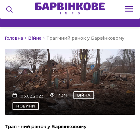
Головна
Війна
Трагічний ранок у Барвінковому
на
и
льство
4341
ВІЙНА
03.02.2023
НОВИНИ
я
Трагічний ранок у Барвінковому