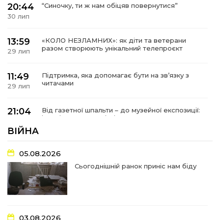
20:44
“Синочку, ти ж нам обіцяв повернутися”
30 лип
13:59
«КОЛО НЕЗЛАМНИХ»: як діти та ветерани
разом створюють унікальний телепроєкт
29 лип
11:49
Підтримка, яка допомагає бути на зв’язку з
читачами
29 лип
21:04
Від газетної шпальти – до музейної експозиції:
історії Героїв Барвінківщини стали частиною
27 лип
літопису війни
ВІЙНА
17:18
У Барвінківській громаді вшанували людей
05.08.2026
найгуманнішої професії
27 лип
Сьогоднішній ранок приніс нам біду
16:29
Медики Барвінківської громади
вдосконалюють професійні навички
22 лип
03.08.2026
У Пригожому з дітьми та їх батьками