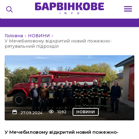
Головна
НОВИНИ
на
У Мечебиловому відкритий новий пожежно-
рятувальний підрозділ
и
льство
1092
НОВИНИ
27.09.2024
я
У Мечебиловому відкритий новий пожежно-