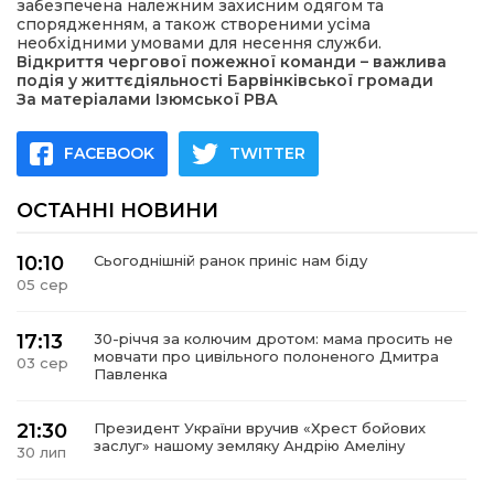
забезпечена належним захисним одягом та
спорядженням, а також створеними усіма
необхідними умовами для несення служби.
Відкриття чергової пожежної команди – важлива
подія у життєдіяльності Барвінківської громади
За матеріалами Ізюмської РВА
FACEBOOK
TWITTER
ОСТАННІ НОВИНИ
10:10
Сьогоднішній ранок приніс нам біду
05 сер
17:13
30-річчя за колючим дротом: мама просить не
мовчати про цивільного полоненого Дмитра
03 сер
Павленка
21:30
Президент України вручив «Хрест бойових
заслуг» нашому земляку Андрію Амеліну
30 лип