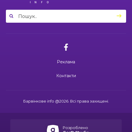
03:49
Сергій Козаков і Валерій Павленко: різні долі,
Вони віддали життя за Україну: 3
один вибір — захищати Україну
23 чер
липня вшановуємо пам’ять Миколи
Сохи та Олександра Ковальова
04:27
Дмитро ГОРБЕНКО: календар його життя
зупинився на цифрі 24
21 чер
02.07.2026
10:00
Ювілейний рік — нові можливості: 22 педагоги
Поки звучить материнська молитва,
Барвінківського ліцею №1 пройшли фахове
живе пам’ять
18 чер
навчання
Реклама
19:37
Safe Steps: від партнерства до відновлення
та інновацій у сфері протимінної діяльності
16 чер
27.06.2026
Контакти
27 червня Миколі Кравченку мало б
виповнитися 29. Пам’ятаємо Героя
19:24
Ініціатива, що змінює простір і життя
16 чер
Барвінкове info @2026. Всі права захищені.
15:33
Воїн із молитвою в серці: пам’яті Олександра
21.06.2026
КУШНІРА
15 чер
Дмитро ГОРБЕНКО: календар його
життя зупинився на цифрі 24
Розроблено
12:24
Спільними зусиллями заради дітей: у