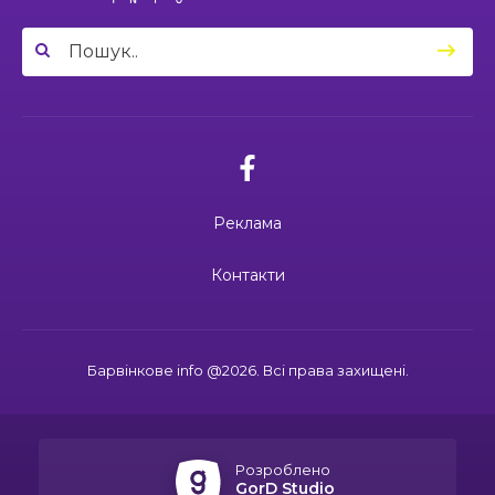
Вони віддали життя за Україну: 3
один вибір — захищати Україну
23 чер
липня вшановуємо пам’ять Миколи
Сохи та Олександра Ковальова
04:27
Дмитро ГОРБЕНКО: календар його життя
зупинився на цифрі 24
21 чер
02.07.2026
10:00
Ювілейний рік — нові можливості: 22 педагоги
Поки звучить материнська молитва,
Барвінківського ліцею №1 пройшли фахове
живе пам’ять
18 чер
навчання
Реклама
19:37
Safe Steps: від партнерства до відновлення
та інновацій у сфері протимінної діяльності
16 чер
27.06.2026
Контакти
27 червня Миколі Кравченку мало б
виповнитися 29. Пам’ятаємо Героя
19:24
Ініціатива, що змінює простір і життя
16 чер
Барвінкове info @2026. Всі права захищені.
15:33
Воїн із молитвою в серці: пам’яті Олександра
21.06.2026
КУШНІРА
15 чер
Дмитро ГОРБЕНКО: календар його
життя зупинився на цифрі 24
Розроблено
12:24
Спільними зусиллями заради дітей: у
GorD Studio
Барвінковому створили сучасний творчий