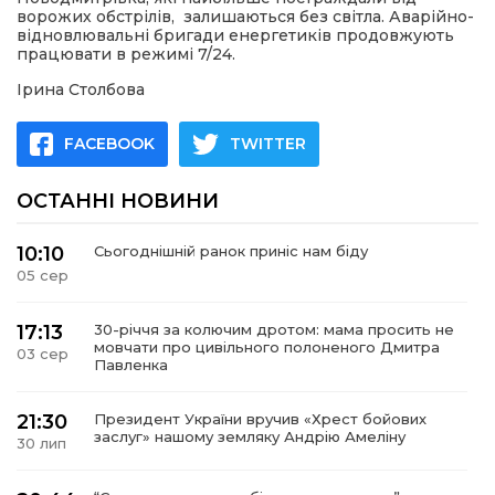
ворожих обстрілів, залишаються без світла. Аварійно-
відновлювальні бригади енергетиків продовжують
працювати в режимі 7/24.
Ірина Столбова
FACEBOOK
TWITTER
ОСТАННІ НОВИНИ
10:10
Сьогоднішній ранок приніс нам біду
05 сер
17:13
30-річчя за колючим дротом: мама просить не
мовчати про цивільного полоненого Дмитра
03 сер
Павленка
21:30
Президент України вручив «Хрест бойових
заслуг» нашому земляку Андрію Амеліну
30 лип