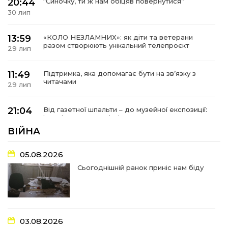
20:44
“Синочку, ти ж нам обіцяв повернутися”
30 лип
13:59
«КОЛО НЕЗЛАМНИХ»: як діти та ветерани
разом створюють унікальний телепроєкт
29 лип
11:49
Підтримка, яка допомагає бути на зв’язку з
читачами
29 лип
21:04
Від газетної шпальти – до музейної експозиції:
історії Героїв Барвінківщини стали частиною
27 лип
літопису війни
ВІЙНА
17:18
У Барвінківській громаді вшанували людей
05.08.2026
найгуманнішої професії
27 лип
Сьогоднішній ранок приніс нам біду
16:29
Медики Барвінківської громади
вдосконалюють професійні навички
22 лип
03.08.2026
15:09
У Пригожому з дітьми та їх батьками