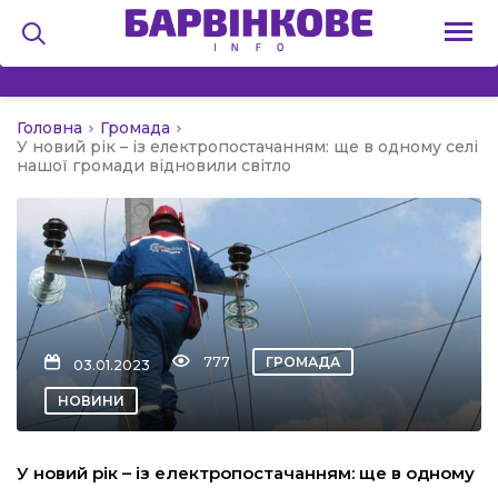
Головна
Громада
на
У новий рік – із електропостачанням: ще в одному селі
нашої громади відновили світло
и
льство
777
ГРОМАДА
03.01.2023
НОВИНИ
я
У новий рік – із електропостачанням: ще в одному