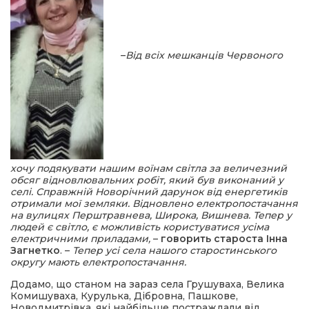
–
Від всіх мешканців Червоного
хочу подякувати нашим воїнам світла за величезний
обсяг відновлювальних робіт, який був виконаний у
селі. Справжній Новорічний дарунок від енергетиків
отримали мої земляки. Відновлено електропостачання
на вулицях Перштравнева, Широка, Вишнева. Тепер у
людей є світло, є можливість користуватися усіма
електричними приладами,
–
говорить староста Інна
Загнетко
. –
Тепер усі села нашого старостинського
округу мають електропостачання.
Додамо, що станом на зараз села Грушуваха, Велика
Комишуваха, Курулька, Дібровна, Пашкове,
Новодмитрівка, які найбільше постраждали від