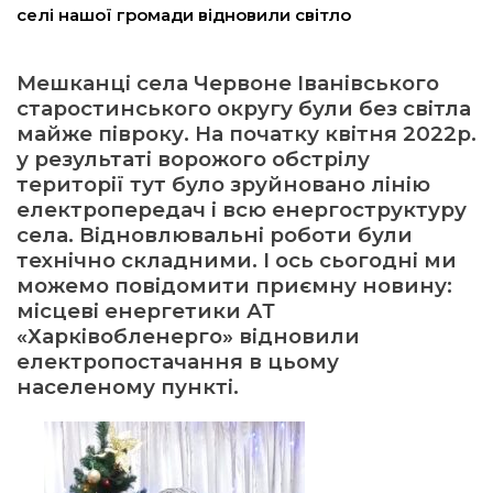
селі нашої громади відновили світло
ма
Мешканці села Червоне Іванівського
старостинського округу були без світла
кти
майже півроку. На початку квітня 2022р.
у результаті ворожого обстрілу
ма
території тут було зруйновано лінію
електропередач і всю енергоструктуру
ти
села. Відновлювальні роботи були
технічно складними. І ось сьогодні ми
можемо повідомити приємну новину:
місцеві енергетики АТ
«Харківобленерго» відновили
електропостачання в цьому
населеному пункті.