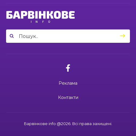
оновлено амбулаторію сімейної медицини
23 чер
03.07.2026
03:49
Сергій Козаков і Валерій Павленко: різні долі,
Вони віддали життя за Україну: 3
один вибір — захищати Україну
23 чер
липня вшановуємо пам’ять Миколи
Сохи та Олександра Ковальова
04:27
Дмитро ГОРБЕНКО: календар його життя
зупинився на цифрі 24
21 чер
02.07.2026
10:00
Ювілейний рік — нові можливості: 22 педагоги
Поки звучить материнська молитва,
Барвінківського ліцею №1 пройшли фахове
живе пам’ять
18 чер
навчання
Реклама
19:37
Safe Steps: від партнерства до відновлення
та інновацій у сфері протимінної діяльності
16 чер
27.06.2026
Контакти
27 червня Миколі Кравченку мало б
виповнитися 29. Пам’ятаємо Героя
19:24
Ініціатива, що змінює простір і життя
16 чер
Барвінкове info @2026. Всі права захищені.
15:33
Воїн із молитвою в серці: пам’яті Олександра
21.06.2026
КУШНІРА