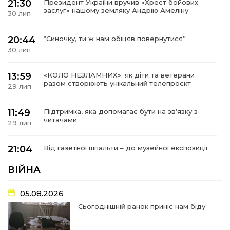
21:30
Президент України вручив «Хрест бойових
заслуг» нашому земляку Андрію Амеліну
30 лип
20:44
“Синочку, ти ж нам обіцяв повернутися”
30 лип
13:59
«КОЛО НЕЗЛАМНИХ»: як діти та ветерани
разом створюють унікальний телепроєкт
29 лип
11:49
Підтримка, яка допомагає бути на зв’язку з
читачами
29 лип
21:04
Від газетної шпальти – до музейної експозиції:
історії Героїв Барвінківщини стали частиною
27 лип
літопису війни
ВІЙНА
17:18
У Барвінківській громаді вшанували людей
05.08.2026
найгуманнішої професії
27 лип
Сьогоднішній ранок приніс нам біду
16:29
Медики Барвінківської громади