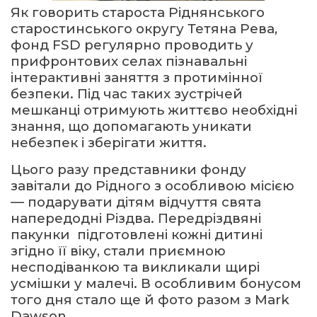
Як говорить староста Ріднянського
старостинського округу Тетяна Рева,
фонд FSD регулярно проводить у
прифронтових селах пізнавальні
інтерактивні заняття з протимінної
безпеки. Під час таких зустрічей
мешканці отримують життєво необхідні
знання, що допомагають уникати
небезпек і зберігати життя.
Цього разу представники фонду
завітали до Рідного з особливою місією
— подарувати дітям відчуття свята
напередодні Різдва. Передріздвяні
пакунки підготовлені кожні дитині
згідно її віку, стали приємною
несподіванкою та викликали щирі
усмішки у малечі. В особливим бонусом
того дня стало ще й фото разом з Mark
Dawson.