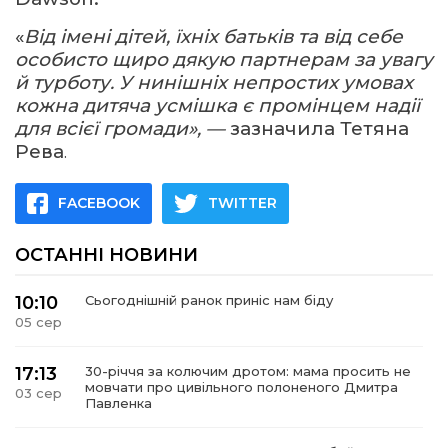
«
Від імені дітей, їхніх батьків та від себе
особисто щиро дякую партнерам за увагу
й турботу. У нинішніх непростих умовах
кожна дитяча усмішка є промінцем надії
для всієї громади», —
зазначила Тетяна
Рева
.
FACEBOOK
TWITTER
ОСТАННІ НОВИНИ
10:10
Сьогоднішній ранок приніс нам біду
05 сер
17:13
30-річчя за колючим дротом: мама просить не
мовчати про цивільного полоненого Дмитра
03 сер
Павленка