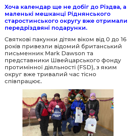
Хоча календар ще не добіг до Різдва, а
маленькі мешканці Ріднянського
ма
старостинського округу вже отримали
передріздвяні подарунки.
кти
Святкові пакунки дітям віком від 0 до 16
років привезли відомий британський
ма
письменник Mark Dawson та
представники Швейцарського фонду
ти
протимінної діяльності (FSD), з яким
округ вже тривалий час тісно
співпрацює.