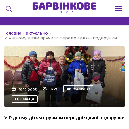
Головна
актуально
на
У Рідному дітям вручили передріздвяні подарунки
и
льство
639
АКТУАЛЬНО
19.12.2025
ГРОМАДА
я
У Рідному дітям вручили передріздвяні подарунки