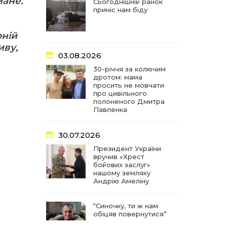
мане.
частиною літопису війни
Сьогоднішній ранок
приніс нам біду
17:18
У Барвінківській громаді
оній
вшанували людей
27 лип
найгуманнішої професії
иву,
03.08.2026
16:29
Медики Барвінківської
30-річчя за колючим
громади вдосконалюють
дротом: мама
22 лип
професійні навички
просить не мовчати
про цивільного
полоненого Дмитра
15:09
У Пригожому з дітьми та
Павленка
їх батьками працювали
22 лип
фахівці благодійного
фонду
30.07.2026
Президент України
вручив «Хрест
07:17
“Мені й досі сниться син”:
бойових заслуг»
чотири роки світлої
21 лип
нашому земляку
пам`яті Олександра
Андрію Амеліну
Шинкаря
“Синочку, ти ж нам
11:06
За дві доби — серія
обіцяв повернутися”
ворожих ударів по
20 лип
Барвінківській громаді