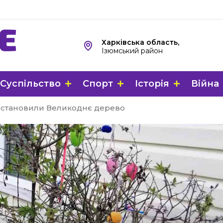
Харківська область,
Ізюмський район
Суспільство
Спорт
Історія
Війна
а встановили Великоднє дерево