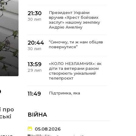
21:30
Президент України
вручив «Хрест бойових
30 лип
заслуг» нашому земляку
Андрію Амеліну
20:44
“Синочку, ти ж нам обіцяв
повернутися”
30 лип
13:59
«КОЛО НЕЗЛАМНИХ»: як
діти та ветерани разом
29 лип
створюють унікальний
телепроєкт
о
11:49
Підтримка, яка
допомагає бути на
29 лип
зв’язку з читачами
і про
ВІЙНА
ські
21:04
Від газетної шпальти – до
музейної експозиції:
27 лип
історії Героїв
05.08.2026
Барвінківщини стали