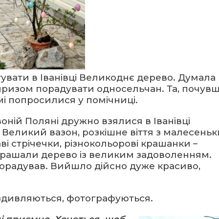
тувати в Іванівці Великоднє дерево. Думала
ризом порадувати односельчан. Та, почув
мі попросилися у помічниці.
оній Поляні дружно взялися в Іванівці
Великий вазон, розкішне віття з малесень
і стрічечки, різнокольорові крашанки –
крашали дерево із великим задоволенням.
 порадував. Вийшло дійсно дуже красиво,
здивляються, фотографуються.