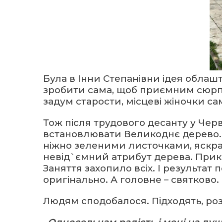
Була в Інни Степанівни ідея облаш
зробити сама, щоб приємним сюрп
задум старости, місцеві жіночки са
Тож після трудового десанту у Черв
встановлювати Великоднє дерево. 
ніжно зеленими листочками, яскрав
невід`ємний атрибут дерева. При
Заняття захопило всіх. І результат
оригінально. А головне – святково.
Людям сподобалося. Підходять, ро