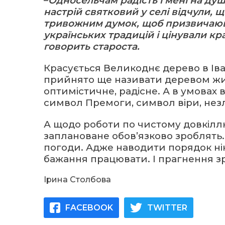
–
Односельчам радість і мені на душ
настрій святковий у селі відчули, щ
тривожним думок, щоб призвичаюв
українських традицій і цінували кра
говорить староста.
Красується Великоднє дерево в Іван
прийнято ще називати деревом житт
оптимістичне, радісне. А в умовах в
символ Премоги, символ віри, нез
А щодо роботи по чистому довкіллю,
заплановане обов’язково зроблять. 
погоди. Адже наводити порядок нік
бажання працювати. І прагнення з
Ірина Столбова
FACEBOOK
TWITTER