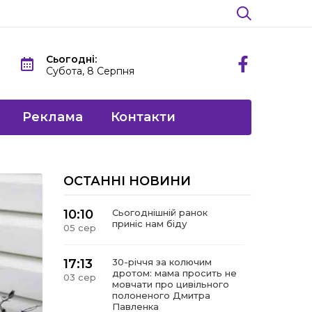
Сьогодні:
Субота, 8 Серпня
Реклама
Контакти
ОСТАННІ НОВИНИ
10:10
Сьогоднішній ранок
приніс нам біду
05 сер
17:13
30-річчя за колючим
дротом: мама просить не
03 сер
мовчати про цивільного
полоненого Дмитра
Павленка