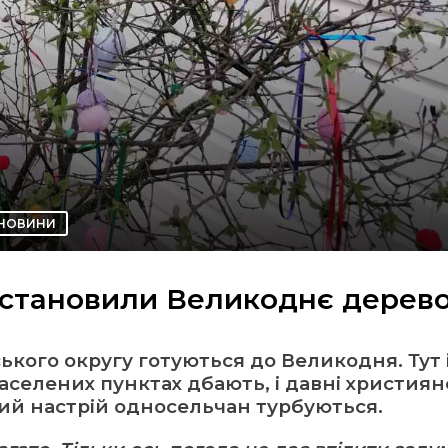
НОВИНИ
 встановили Великоднє дерев
ького округу готуються до Великодня. Тут 
аселених пунктах дбають, і давні християн
вий настрій односельчан турбуються.