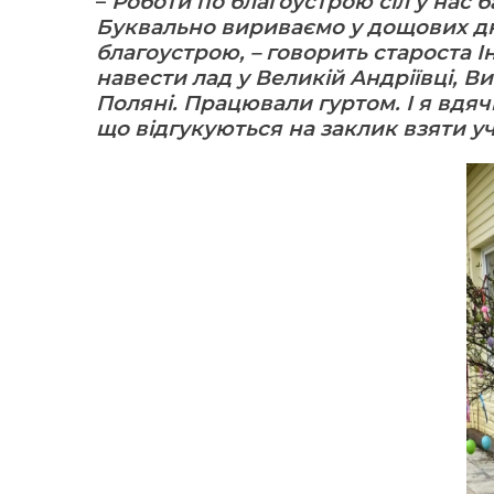
–
Роботи по благоустрою сіл у нас ба
Буквально вириваємо у дощових дн
благоустрою, – говорить староста І
навести лад у Великій Андріївці, В
Поляні. Працювали гуртом. І я вдяч
що відгукуються на заклик взяти у