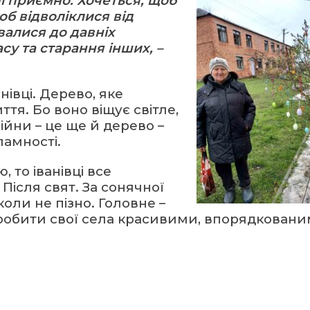
і приємно. Хочеться, щоб
об відволіклися від
алися до давніх
су та старання інших, –
івці. Дерево, яке
я. Бо воно віщує світле,
ійни – це ще й дерево –
ламності.
 то іванівці все
Після свят. За сонячної
оли не пізно. Головне –
робити свої села красивими, впорядковани