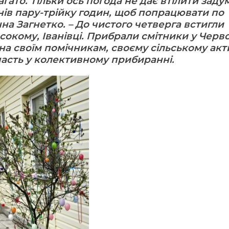
гато. Тільки ось погода не дає втілити заду
ів пару-трійку годин, щоб попрацювати по
нна Загнетко. – До чистого четверга встигли
исокому, Іванівці. Прибрали смітники у Черв
на своїм помічникам, своєму сільському акт
часть у колективному прибиранні.