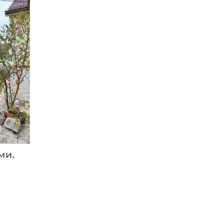
15:24
пам’яті: у Барвінківському
02 лип
краєзнавчому музеї
планують тематичну
20.07.2026
виставку за матеріалами
За дві доби — серія
нашого проєкту
ворожих ударів по
Барвінківській громаді
05:12
Поки звучить
материнська молитва,
02 лип
живе пам’ять
03.07.2026
08:54
Новини громади,
Вони віддали життя
сучасний Колобок і пісні
за Україну: 3 липня
27 чер
за чаєм: як у
вшановуємо пам’ять
Барвінковому проходять
Миколи Сохи та
зустрічі клубу
Олександра
«Надвечір’я»
Ковальова
ми.
04:45
02.07.2026
27 червня Миколі
Кравченку мало б
27 чер
Поки звучить
виповнитися 29.
материнська молитва,
Пам’ятаємо Героя
живе пам’ять
21:00
У Гусарівському