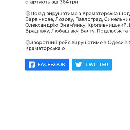
стартують від 364 грн.
Поїзд вирушатиме з Краматорська щоден
Барвінкове, Лозову, Павлоград, Синельнико
Олександрію, Знам’янку, Кропивницький, 
Врадіївку, Любашівку, Балту, Подільськ та
Зворотний рейс вирушатиме з Одеси з 5 
Краматорська о
FACEBOOK
TWITTER