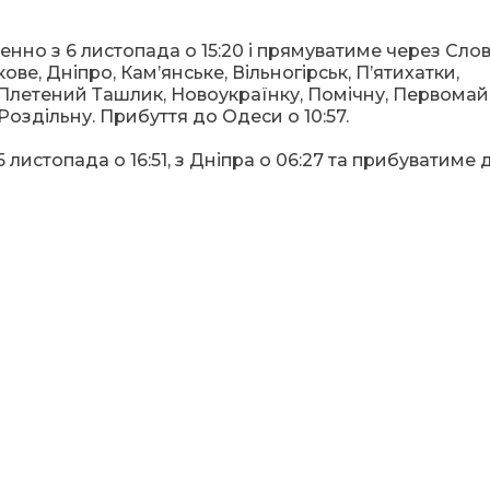
но з 6 листопада о 15:20 і прямуватиме через Слов
ве, Дніпро, Кам’янське, Вільногірськ, П’ятихатки,
Плетений Ташлик, Новоукраїнку, Помічну, Первомай
 Роздільну. Прибуття до Одеси о 10:57.
листопада о 16:51, з Дніпра о 06:27 та прибуватиме 