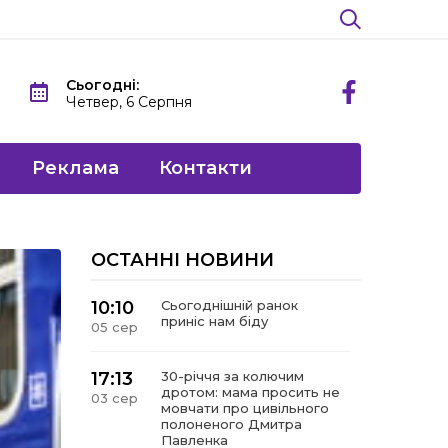
Сьогодні:
Четвер, 6 Серпня
Реклама
Контакти
ОСТАННІ НОВИНИ
10:10
Сьогоднішній ранок
приніс нам біду
05 сер
17:13
30-річчя за колючим
дротом: мама просить не
03 сер
мовчати про цивільного
полоненого Дмитра
Павленка