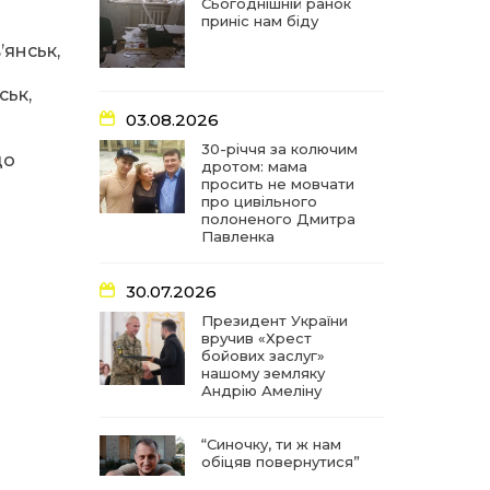
частиною літопису війни
Сьогоднішній ранок
приніс нам біду
’янськ,
17:18
У Барвінківській громаді
вшанували людей
27 лип
найгуманнішої професії
ськ,
03.08.2026
16:29
Медики Барвінківської
30-річчя за колючим
до
громади вдосконалюють
дротом: мама
22 лип
професійні навички
просить не мовчати
про цивільного
полоненого Дмитра
15:09
У Пригожому з дітьми та
Павленка
їх батьками працювали
22 лип
фахівці благодійного
фонду
30.07.2026
Президент України
вручив «Хрест
07:17
“Мені й досі сниться син”:
бойових заслуг»
чотири роки світлої
21 лип
нашому земляку
пам`яті Олександра
Андрію Амеліну
Шинкаря
“Синочку, ти ж нам
11:06
За дві доби — серія
обіцяв повернутися”
ворожих ударів по
20 лип
Барвінківській громаді