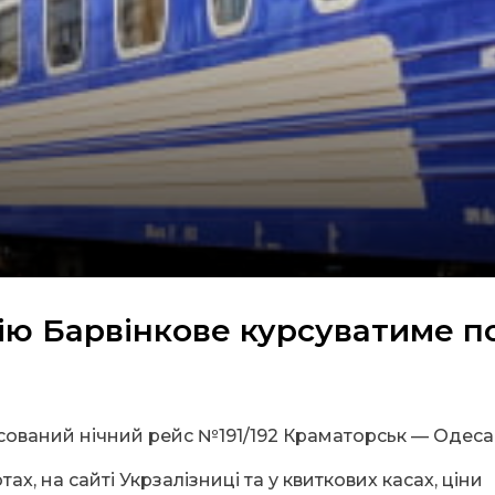
ію Барвінкове курсуватиме п
сований нічний рейс №191/192 Краматорськ — Одеса
х, на сайті Укрзалізниці та у квиткових касах, ціни