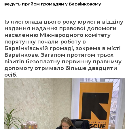
ведуть прийом громадян у Барвінковому
ма
Із листопада цього року юристи відділу
надання надання правової допомоги
кти
населенню Міжнародного комітету
порятунку почали роботу в
ма
Барвінківській громаді, зокрема в місті
Барвінкове. Загалом протягом трьох
ти
візитів безоплатну первинну правничу
допомогу отримало більше двадцяти
осіб.