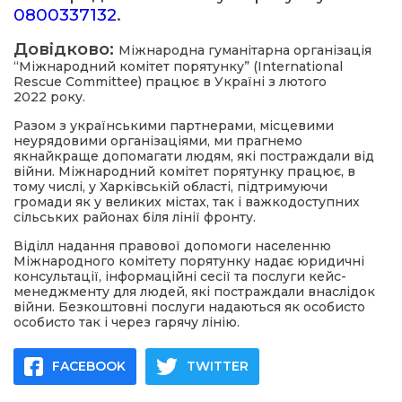
0800337132
.
Довідково:
Міжнародна гуманітарна організація
“Міжнародний комітет порятунку” (International
Rescue Committee) працює в Україні з лютого
2022
року.
Разом з українськими партнерами, місцевими
неурядовими організаціями, ми прагнемо
якнайкраще допомагати людям, які постраждали від
війни. Міжнародний комітет порятунку працює, в
тому числі, у Харківській області, підтримуючи
громади як у великих містах, так і важкодоступних
сільських районах біля лінії фронту.
Віділл надання правової допомоги населенню
Міжнародного комітету порятунку надає юридичні
консультації, інформаційні сесії та послуги кейс-
менеджменту для людей, які постраждали внаслідок
війни. Безкоштовні послуги надаються як особисто
особисто так і через гарячу лінію.
FACEBOOK
TWITTER