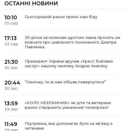
ОСТАННІ НОВИНИ
10:10
Сьогоднішній ранок приніс нам біду
05 сер
17:13
30-річчя за колючим дротом: мама просить не
мовчати про цивільного полоненого Дмитра
03 сер
Павленка
21:30
Президент України вручив «Хрест бойових
заслуг» нашому земляку Андрію Амеліну
30 лип
20:44
“Синочку, ти ж нам обіцяв повернутися”
30 лип
13:59
«КОЛО НЕЗЛАМНИХ»: як діти та ветерани
разом створюють унікальний телепроєкт
29 лип
11:49
Підтримка, яка допомагає бути на зв’язку з
читачами
29 лип