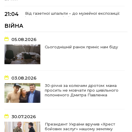
21:04
Від газетної шпальти – до музейної експозиції:
історії Героїв Барвінківщини стали частиною
27 лип
літопису війни
ВІЙНА
17:18
У Барвінківській громаді вшанували людей
05.08.2026
найгуманнішої професії
27 лип
Сьогоднішній ранок приніс нам біду
16:29
Медики Барвінківської громади
вдосконалюють професійні навички
22 лип
03.08.2026
15:09
У Пригожому з дітьми та їх батьками
працювали фахівці благодійного фонду
22 лип
30-річчя за колючим дротом: мама
просить не мовчати про цивільного
полоненого Дмитра Павленка
07:17
“Мені й досі сниться син”: чотири роки світлої
пам`яті Олександра Шинкаря
21 лип
30.07.2026
11:06
За дві доби — серія ворожих ударів по
Президент України вручив «Хрест
Барвінківській громаді
20 лип
бойових заслуг» нашому земляку