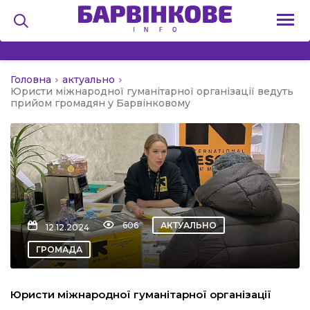
Головна
актуально
на
Юристи міжнародної гуманітарної організації ведуть
прийом громадян у Барвінковому
и
льство
606
АКТУАЛЬНО
12.12.2024
ГРОМАДА
я
Юристи міжнародної гуманітарної організації