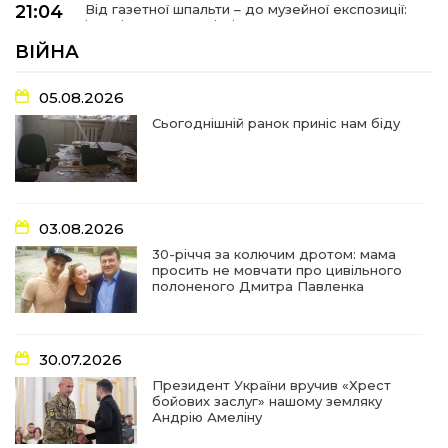
21:04
Від газетної шпальти – до музейної експозиції:
історії Героїв Барвінківщини стали частиною
27 лип
літопису війни
ВІЙНА
17:18
У Барвінківській громаді вшанували людей
05.08.2026
найгуманнішої професії
27 лип
Сьогоднішній ранок приніс нам біду
16:29
Медики Барвінківської громади
вдосконалюють професійні навички
22 лип
03.08.2026
15:09
У Пригожому з дітьми та їх батьками
працювали фахівці благодійного фонду
22 лип
30-річчя за колючим дротом: мама
просить не мовчати про цивільного
полоненого Дмитра Павленка
07:17
“Мені й досі сниться син”: чотири роки світлої
пам`яті Олександра Шинкаря
21 лип
30.07.2026
11:06
За дві доби — серія ворожих ударів по
Президент України вручив «Хрест
Барвінківській громаді
20 лип
бойових заслуг» нашому земляку
Андрію Амеліну
14:38
У Барвінковому сталася пожежа у житловій