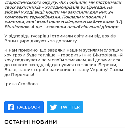
старостинського округу. -Як і обіцяли, ми підтримали
своїх захисників – холодноярівців 93 бригади. На
зібрані у ході акції кошти ми закупили для них 24
комплекти термобілизни. Поклали у посилку і
килимки, вив`язані нашою місцевою майстринею З.Д.
Вінніковою. А ще – малюнки нашої сільської дітвори
.
У відповідь гусарівці отримали світлини від вояків.
Вони щиро дякують за допомогу.
-І нам приємно, що завдяки нашим зусиллям хлопцям
хоч трохи буде тепліше, – говорить Інна Вікторівна. -Я
хочу подякувати всім своїм землякам, які долучилися
до нашого заходу, відгукнулися на заклик. Бережи,
Боже, наших героїв-захисників і нашу Україну! Разом
до Перемоги!
Ірина Столбова.
FACEBOOK
TWITTER
ОСТАННІ НОВИНИ