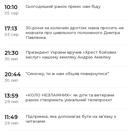
10:10
Сьогоднішній ранок приніс нам біду
05 сер
17:13
30-річчя за колючим дротом: мама просить не
мовчати про цивільного полоненого Дмитра
03 сер
Павленка
21:30
Президент України вручив «Хрест бойових
заслуг» нашому земляку Андрію Амеліну
30 лип
20:44
“Синочку, ти ж нам обіцяв повернутися”
30 лип
13:59
«КОЛО НЕЗЛАМНИХ»: як діти та ветерани
разом створюють унікальний телепроєкт
29 лип
11:49
Підтримка, яка допомагає бути на зв’язку з
читачами
29 лип