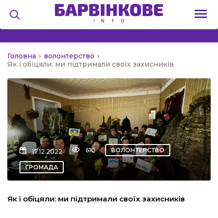
Головна
волонтерство
на
Як і обіцяли: ми підтримали своїх захисників
и
льство
610
ВОЛОНТЕРСТВО
17.12.2022
ГРОМАДА
я
Як і обіцяли: ми підтримали своїх захисників