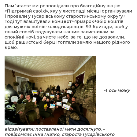
Пам`ятаєте ми розповідали про благодійну акцію
«Підтримай своїх!», яку у листопаді місяці організували
ма
і провели у Гусарівському старостинському округу?
Тоді тут влаштували концерт+ярмарок+збір коштів
для мужніх воїнів-холодноярівців 93 бригади, щоб у
кти
такий спосіб подякувати нашим захисникам за
спокійні ночі, за чисте небо, за те, що не дозволили,
щоб рашистські берці топтали землю нашого рідного
ма
краю.
ти
-І
ось можу
відзвітувати: поставленої мети досягнуто, –
повідомляє Інна Гнатко, староста Гусарівського